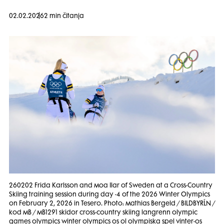
02.02.2026
2 min čitanja
260202 Frida Karlsson and Moa Ilar of Sweden at a Cross-Country
Skiing training session during day -4 of the 2026 Winter Olympics
on February 2, 2026 in Tesero. Photo: Mathias Bergeld / BILDBYRĹN /
kod MB / MB1291 skidor cross-country skiing langrenn olympic
games olympics winter olympics os ol olympiska spel vinter-os