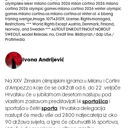
olympiske leker milano cortina 2026 milan cortina 2026 milano
cortina 2026 olympic games milano cortina 2026 winter olympic
games milano cortina-os milano cortina-ol vinter-ol -4 bbeng
träning sverige,Image: 1071431519, License: Rights-managed,
Restrictions: *** World Rights Except Austria, Denmark, Finland,
Norway, and Sweden *** AUTOUT DNKOUT FINOUT NOROUT
SWEOUT, Model Release: no, Credit line: Bildbyran / ddp USA /
Profimedia
Ivona Andrijević
Na XXV. Zimskim olimpijskim igrama u Milanu i Cortini
d’Ampezzo koje će se održati od 6. do 22. veljače
Hrvatsku će u jubilarnom desetom nastupu pod
vlastitom zastavom predstavljati 14
sportašica
i
sportaša u četiri
sporta
. Hrvatska delegacija
nastupit će među više od 2800 natjecatelja iz oko
90 država svijeta, a Igre će obuhvatiti 16 sportova,