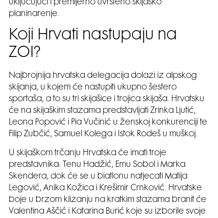
uključujući i premijerno uvršteno skijaško
planinarenje.
Koji Hrvati nastupaju na
ZOI?
Najbrojnija hrvatska delegacija dolazi iz alpskog
skijanja, u kojem će nastupiti ukupno šestero
sportaša, a to su tri skijašice i trojica skijaša. Hrvatsku
će na skijaškim stazama predstavljati Zrinka Ljutić,
Leona Popović i Pia Vučinić u ženskoj konkurenciji te
Filip Zubčić, Samuel Kolega i Istok Rodeš u muškoj.
U skijaškom trčanju Hrvatska će imati troje
predstavnika: Tenu Hadžić, Emu Sobol i Marka
Skendera, dok će se u biatlonu natjecati Matija
Legović, Anika Kožica i Krešimir Crnković. Hrvatske
boje u brzom klizanju na kratkim stazama branit će
Valentina Aščić i Katarina Burić koje su izborile svoje