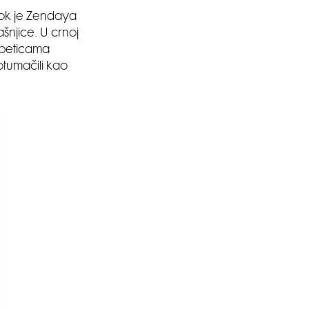
dok je Zendaya
njice. U crnoj
peticama
otumačili kao