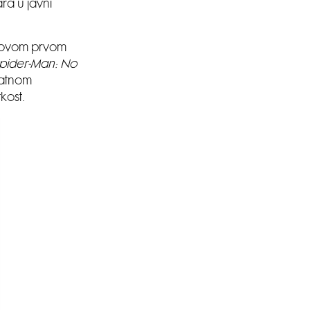
ra u javni
jihovom prvom
pider-Man: No
jatnom
kost.