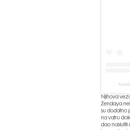
A post
Njihova veza
Zendaya neko
su dodatno p
na vatru dolio
dao naslutit