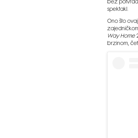
bez potvrda,
spektakl.
Ono što ovaj 
zajedničkom 
Way Home
2
brzinom, čet