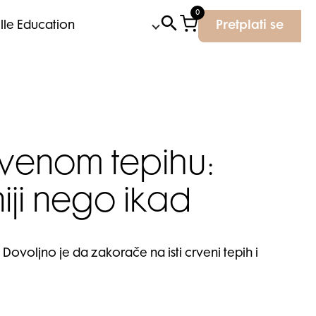
0
Elle Education
Pretplati se
rvenom tepihu:
iji nego ikad
ovoljno je da zakorače na isti crveni tepih i