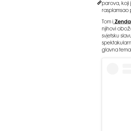
parova, koji
rasplamsao p
Tom i
Zenda
njihovi obož
svjetsku slav
spektakularni
glavna tema 