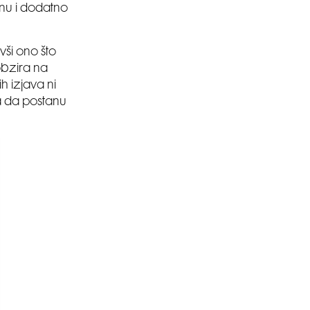
inu i dodatno
ivši ono što
obzira na
h izjava ni
na da postanu