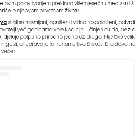
 je ovim pojavljivanjem prekinuo višemjesečnu medijsku tiš
riče o njihovom privatnom životu.
ya
stigli su nasmijani, opušteni i vidno raspoloženi, potvrd
avatelji već godinama vole kod njih – činjenicu da, bez 
u, djeluju potpuno prirodno jedno uz drugo. Nije bilo veliki
h gesti, ali upravo je ta nenametljiva bliskost bila dovolj
večeri.