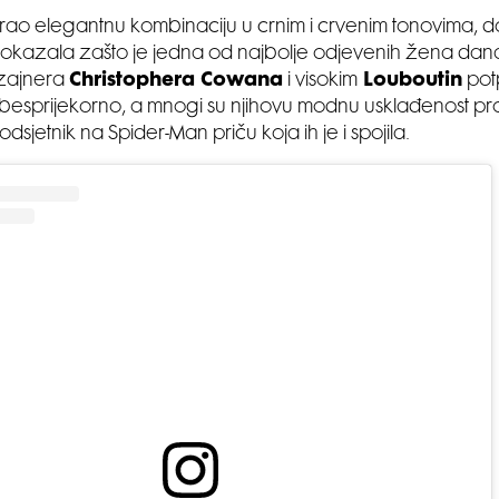
rao elegantnu kombinaciju u crnim i crvenim tonovima, 
okazala zašto je jedna od najbolje odjevenih žena današ
dizajnera
Christophera Cowana
i visokim
Louboutin
pot
 besprijekorno, a mnogi su njihovu modnu usklađenost pr
dsjetnik na Spider-Man priču koja ih je i spojila.