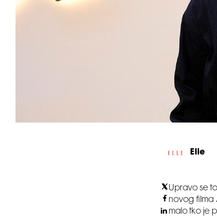
Elle
Upravo se to
novog filma
malo tko je p