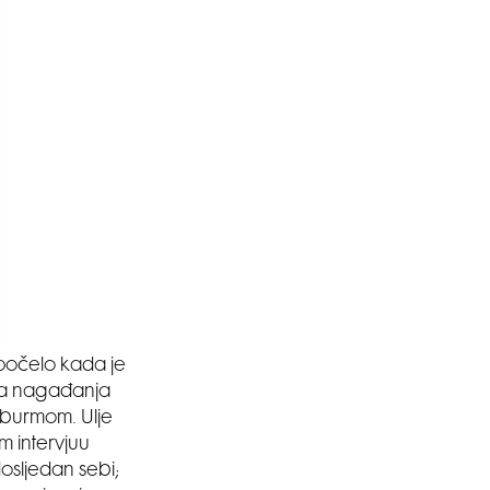
 počelo kada je
, a nagađanja
 burmom. Ulje
om intervjuu
osljedan sebi;