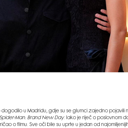
 dogodilo u Madridu, gdje su se glumci zajedno pojavili 
Spider-Man: Brand New Day
. Iako je riječ o poslovnom 
ričao o filmu. Sve oči bile su uprte u jedan od najomiljeniji