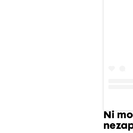
Ni mod
neza