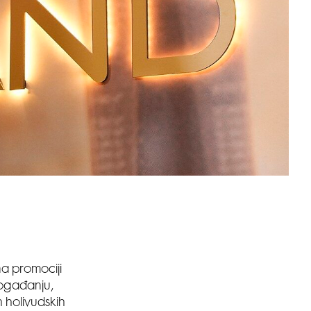
na promociji
događanju,
h holivudskih