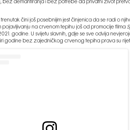
 bez demantiranja i bez potrebe da privatni život pretva
trenutak čini još posebnijim jest činjenica da se radi o n
pojavljivanju na crvenom tepihu još od promocije filma
S
021. godine. U svijetu slavnih, gdje se sve odvija nevjero
iri godine bez zajedničkog crvenog tepiha prava su rijet