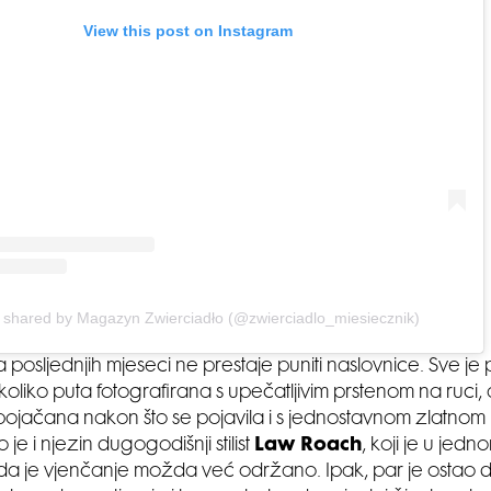
View this post on Instagram
 shared by Magazyn Zwierciadło (@zwierciadlo_miesiecznik)
 posljednjih mjeseci ne prestaje puniti naslovnice. Sve je
liko puta fotografirana s upečatljivim prstenom na ruci
ojačana nakon što se pojavila i s jednostavnom zlatnom
 je i njezin dugogodišnji stilist
Law Roach
, koji je u jedn
i da je vjenčanje možda već održano. Ipak, par je ostao d