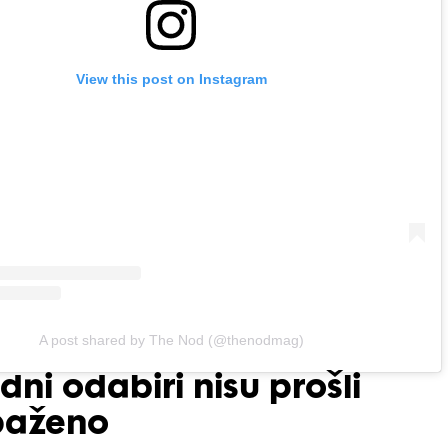
View this post on Instagram
A post shared by The Nod (@thenodmag)
ni odabiri nisu prošli
paženo