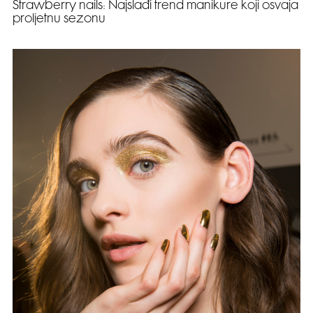
Strawberry nails: Najslađi trend manikure koji osvaja
proljetnu sezonu