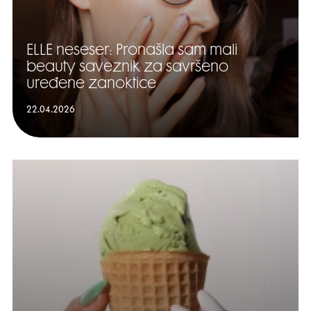
ELLE neseser: Pronašla sam mali
beauty saveznik za savršeno
uređene zanoktice
22.04.2026