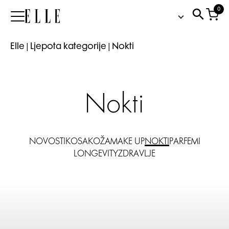
0
Elle
Elle
|
Ljepota kategorije
|
Nokti
Nokti
NOVOSTI
KOSA
KOŽA
MAKE UP
NOKTI
PARFEMI
LONGEVITY
ZDRAVLJE