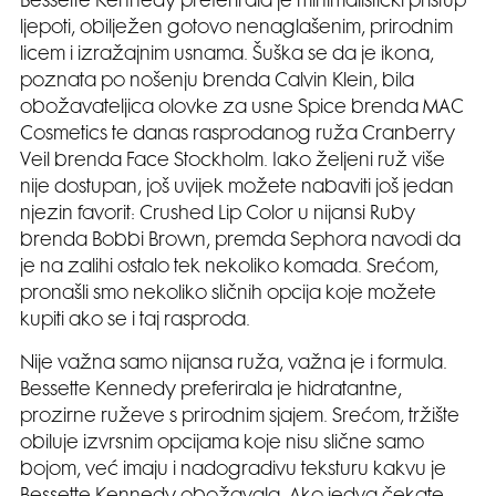
Bessette Kennedy preferirala je minimalistički pristup
ljepoti, obilježen gotovo nenaglašenim, prirodnim
licem i izražajnim usnama. Šuška se da je ikona,
poznata po nošenju brenda Calvin Klein, bila
obožavateljica olovke za usne Spice brenda MAC
Cosmetics te danas rasprodanog ruža Cranberry
Veil brenda Face Stockholm. Iako željeni ruž više
nije dostupan, još uvijek možete nabaviti još jedan
njezin favorit: Crushed Lip Color u nijansi Ruby
brenda Bobbi Brown, premda Sephora navodi da
je na zalihi ostalo tek nekoliko komada. Srećom,
pronašli smo nekoliko sličnih opcija koje možete
kupiti ako se i taj rasproda.
Nije važna samo nijansa ruža, važna je i formula.
Bessette Kennedy preferirala je hidratantne,
prozirne ruževe s prirodnim sjajem. Srećom, tržište
obiluje izvrsnim opcijama koje nisu slične samo
bojom, već imaju i nadogradivu teksturu kakvu je