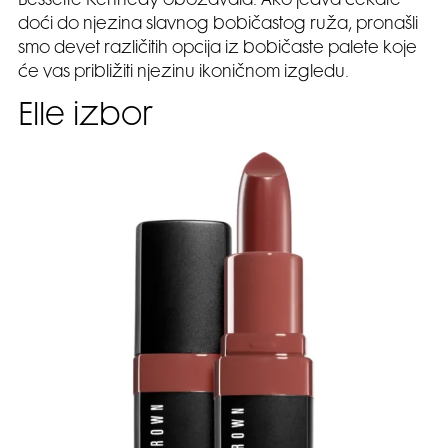
Bessette Kennedy obožavala. Ako jedva čekate
doći do njezina slavnog bobičastog ruža, pronašli
smo devet različitih opcija iz bobičaste palete koje
će vas približiti njezinu ikoničnom izgledu.
Elle izbor