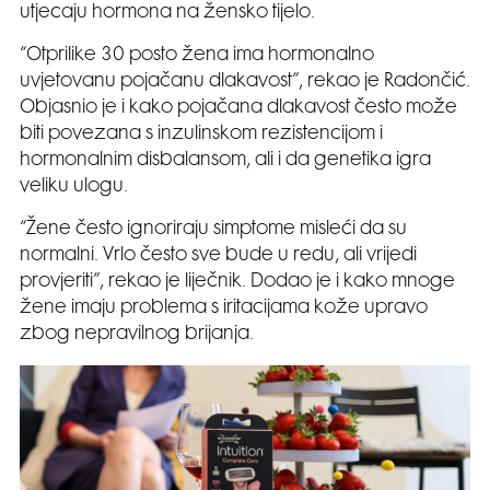
utjecaju hormona na žensko tijelo.
“Otprilike 30 posto žena ima hormonalno
uvjetovanu pojačanu dlakavost”, rekao je Radončić.
Objasnio je i kako pojačana dlakavost često može
biti povezana s inzulinskom rezistencijom i
hormonalnim disbalansom, ali i da genetika igra
veliku ulogu.
“Žene često ignoriraju simptome misleći da su
normalni. Vrlo često sve bude u redu, ali vrijedi
provjeriti”, rekao je liječnik. Dodao je i kako mnoge
žene imaju problema s iritacijama kože upravo
zbog nepravilnog brijanja.