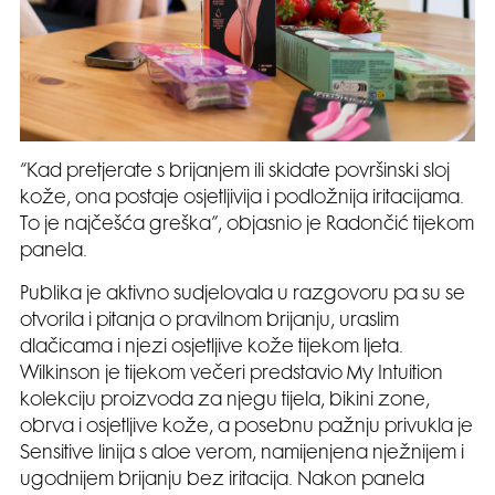
“Kad pretjerate s brijanjem ili skidate površinski sloj
kože, ona postaje osjetljivija i podložnija iritacijama.
To je najčešća greška”, objasnio je Radončić tijekom
panela.
Publika je aktivno sudjelovala u razgovoru pa su se
otvorila i pitanja o pravilnom brijanju, uraslim
dlačicama i njezi osjetljive kože tijekom ljeta.
Wilkinson je tijekom večeri predstavio My Intuition
kolekciju proizvoda za njegu tijela, bikini zone,
obrva i osjetljive kože, a posebnu pažnju privukla je
Sensitive linija s aloe verom, namijenjena nježnijem i
ugodnijem brijanju bez iritacija. Nakon panela