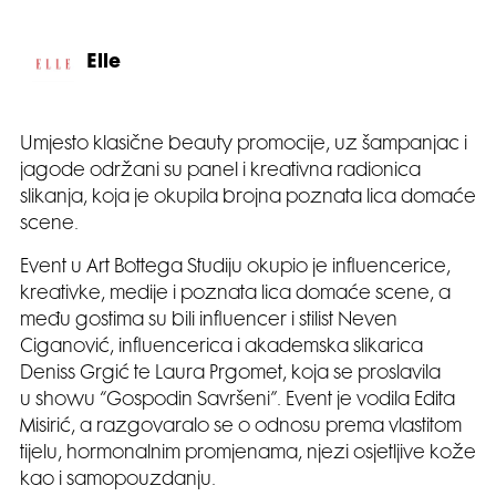
Elle
Umjesto klasične beauty promocije, uz šampanjac i
jagode održani su panel i kreativna radionica
slikanja, koja je okupila brojna poznata lica domaće
scene.
Event u Art Bottega Studiju okupio je influencerice,
kreativke, medije i poznata lica domaće scene, a
među gostima su bili influencer i stilist Neven
Ciganović, influencerica i akademska slikarica
Deniss Grgić te Laura Prgomet, koja se proslavila
u showu “Gospodin Savršeni”. Event je vodila Edita
Misirić, a razgovaralo se o odnosu prema vlastitom
tijelu, hormonalnim promjenama, njezi osjetljive kože
kao i samopouzdanju.