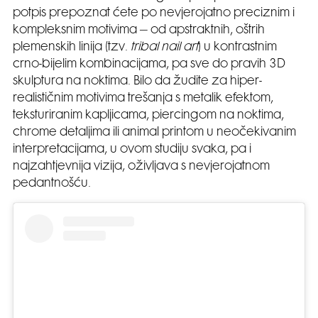
potpis prepoznat ćete po nevjerojatno preciznim i
kompleksnim motivima – od apstraktnih, oštrih
plemenskih linija (tzv.
tribal nail art
) u kontrastnim
crno-bijelim kombinacijama, pa sve do pravih 3D
skulptura na noktima. Bilo da žudite za hiper-
realističnim motivima trešanja s metalik efektom,
teksturiranim kapljicama, piercingom na noktima,
chrome detaljima ili animal printom u neočekivanim
interpretacijama, u ovom studiju svaka, pa i
najzahtjevnija vizija, oživljava s nevjerojatnom
pedantnošću.