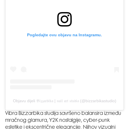
Pogledajte ovu objavu na Instagramu.
Objavu dijeli 𝔅𝔦𝔷𝔷𝔞𝔯𝔟𝔦𝔨𝔞 | 𝔫𝔞𝔦𝔩 𝔞𝔯𝔱 𝔰𝔱𝔲𝔡𝔦𝔬 (@bizzarbikastudio)
Vibra Bizzarbika studija savršeno balansira između
mračnog glamura, Y2K nostalgije, cyber-punk
estetike i ekscentrične elegancije. Njihov vizualni