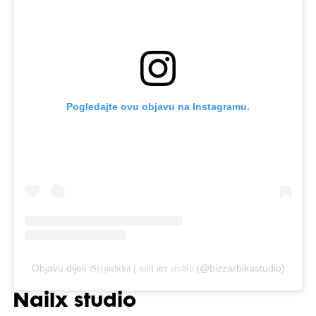
Pogledajte ovu objavu na Instagramu.
Objavu dijeli 𝔅𝔦𝔷𝔷𝔞𝔯𝔟𝔦𝔨𝔞 | 𝔫𝔞𝔦𝔩 𝔞𝔯𝔱 𝔰𝔱𝔲𝔡𝔦𝔬 (@bizzarbikastudio)
Nailx studio