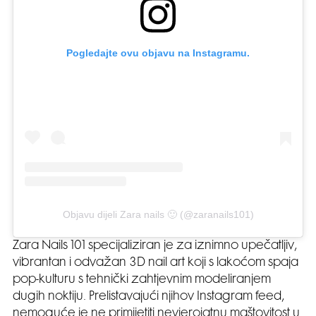
Pogledajte ovu objavu na Instagramu.
Objavu dijeli Zara nails 🙂 (@zaranails101)
Zara Nails 101 specijaliziran je za iznimno upečatljiv,
vibrantan i odvažan 3D nail art koji s lakoćom spaja
pop-kulturu s tehnički zahtjevnim modeliranjem
dugih noktiju. Prelistavajući njihov Instagram feed,
nemoguće je ne primijetiti nevjerojatnu maštovitost u