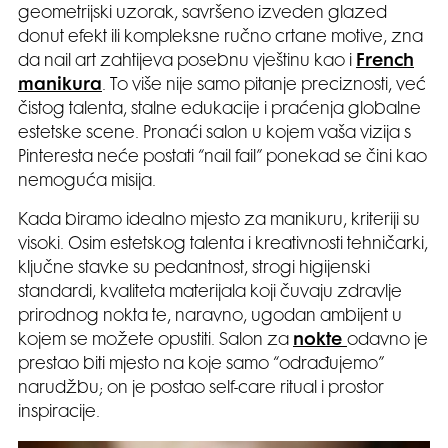
geometrijski uzorak, savršeno izveden glazed
donut efekt ili kompleksne ručno crtane motive, zna
da nail art zahtijeva posebnu vještinu kao i
French
manikura
. To više nije samo pitanje preciznosti, već
čistog talenta, stalne edukacije i praćenja globalne
estetske scene. Pronaći salon u kojem vaša vizija s
Pinteresta neće postati “nail fail” ponekad se čini kao
nemoguća misija.
Kada biramo idealno mjesto za manikuru, kriteriji su
visoki. Osim estetskog talenta i kreativnosti tehničarki,
ključne stavke su pedantnost, strogi higijenski
standardi, kvaliteta materijala koji čuvaju zdravlje
prirodnog nokta te, naravno, ugodan ambijent u
kojem se možete opustiti. Salon za
nokte
odavno je
prestao biti mjesto na koje samo “odrađujemo”
narudžbu; on je postao self-care ritual i prostor
inspiracije.