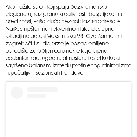
Ako tražite salon koji spaja bezvremensku
eleganciju, razigranu kreativnost i besprijekornu
preciznost, vaša iduća nezaobilazna adresa je
NailX, smješten na frekventnoj i lako dostupnoj
lokaciji na adresi Maksimirska 98. Ovaj šarmantni
zagrebački studio brzo je postao omiljeno
odredište zaljubljenica u nokte koje cijene
pedantan rad, ugodnu atmosferu i estetiku koja
savršeno balansira između profinjenog minimalizma
i upečatljivih sezonskih trendova.