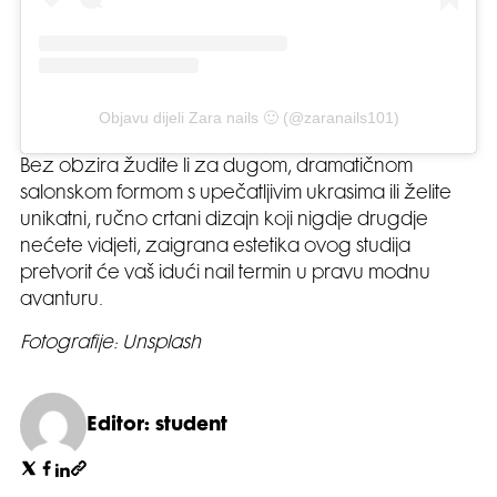
Objavu dijeli Zara nails 🙂 (@zaranails101)
Bez obzira žudite li za dugom, dramatičnom
salonskom formom s upečatljivim ukrasima ili želite
unikatni, ručno crtani dizajn koji nigdje drugdje
nećete vidjeti, zaigrana estetika ovog studija
pretvorit će vaš idući nail termin u pravu modnu
avanturu.
Fotografije: Unsplash
Editor: student