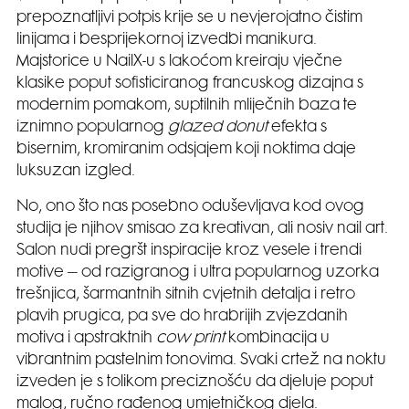
prepoznatljivi potpis krije se u nevjerojatno čistim
linijama i besprijekornoj izvedbi manikura.
Majstorice u NailX-u s lakoćom kreiraju vječne
klasike poput sofisticiranog francuskog dizajna s
modernim pomakom, suptilnih mliječnih baza te
iznimno popularnog
glazed donut
efekta s
bisernim, kromiranim odsjajem koji noktima daje
luksuzan izgled.
No, ono što nas posebno oduševljava kod ovog
studija je njihov smisao za kreativan, ali nosiv nail art.
Salon nudi pregršt inspiracije kroz vesele i trendi
motive – od razigranog i ultra popularnog uzorka
trešnjica, šarmantnih sitnih cvjetnih detalja i retro
plavih prugica, pa sve do hrabrijih zvjezdanih
motiva i apstraktnih
cow print
kombinacija u
vibrantnim pastelnim tonovima. Svaki crtež na noktu
izveden je s tolikom preciznošću da djeluje poput
malog, ručno rađenog umjetničkog djela.