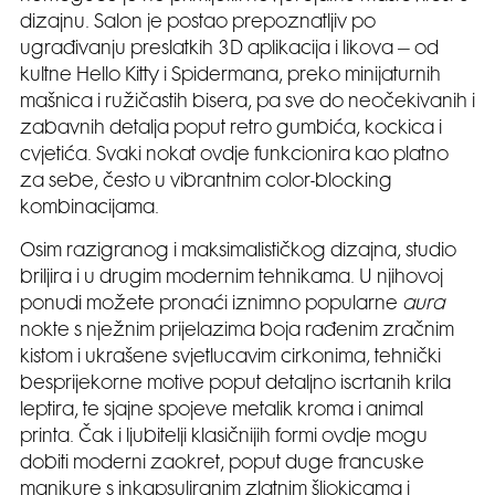
dizajnu. Salon je postao prepoznatljiv po
ugrađivanju preslatkih 3D aplikacija i likova – od
kultne Hello Kitty i Spidermana, preko minijaturnih
mašnica i ružičastih bisera, pa sve do neočekivanih i
zabavnih detalja poput retro gumbića, kockica i
cvjetića. Svaki nokat ovdje funkcionira kao platno
za sebe, često u vibrantnim color-blocking
kombinacijama.
Osim razigranog i maksimalističkog dizajna, studio
briljira i u drugim modernim tehnikama. U njihovoj
ponudi možete pronaći iznimno popularne
aura
nokte s nježnim prijelazima boja rađenim zračnim
kistom i ukrašene svjetlucavim cirkonima, tehnički
besprijekorne motive poput detaljno iscrtanih krila
leptira, te sjajne spojeve metalik kroma i animal
printa. Čak i ljubitelji klasičnijih formi ovdje mogu
dobiti moderni zaokret, poput duge francuske
manikure s inkapsuliranim zlatnim šljokicama i