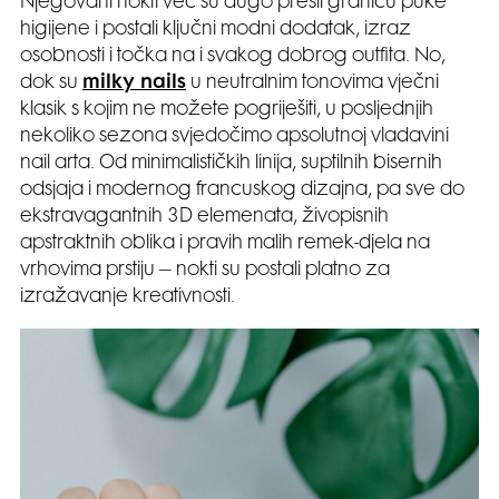
Njegovani nokti već su dugo prešli granicu puke
higijene i postali ključni modni dodatak, izraz
osobnosti i točka na i svakog dobrog outfita. No,
dok su
milky nails
u neutralnim tonovima vječni
klasik s kojim ne možete pogriješiti, u posljednjih
nekoliko sezona svjedočimo apsolutnoj vladavini
nail arta. Od minimalističkih linija, suptilnih bisernih
odsjaja i modernog francuskog dizajna, pa sve do
ekstravagantnih 3D elemenata, živopisnih
apstraktnih oblika i pravih malih remek-djela na
vrhovima prstiju – nokti su postali platno za
izražavanje kreativnosti.