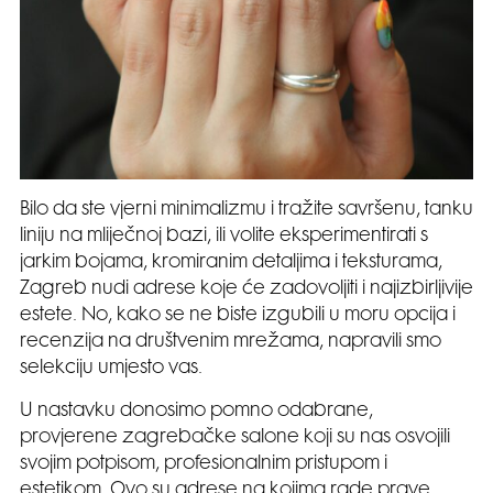
Bilo da ste vjerni minimalizmu i tražite savršenu, tanku
liniju na mliječnoj bazi, ili volite eksperimentirati s
jarkim bojama, kromiranim detaljima i teksturama,
Zagreb nudi adrese koje će zadovoljiti i najizbirljivije
estete. No, kako se ne biste izgubili u moru opcija i
recenzija na društvenim mrežama, napravili smo
selekciju umjesto vas.
U nastavku donosimo pomno odabrane,
provjerene zagrebačke salone koji su nas osvojili
svojim potpisom, profesionalnim pristupom i
estetikom. Ovo su adrese na kojima rade prave