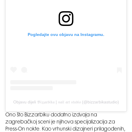
Pogledajte ovu objavu na Instagramu.
Objavu dijeli 𝔅𝔦𝔷𝔷𝔞𝔯𝔟𝔦𝔨𝔞 | 𝔫𝔞𝔦𝔩 𝔞𝔯𝔱 𝔰𝔱𝔲𝔡𝔦𝔬 (@bizzarbikastudio)
Ono što Bizzarbiku dodatno izdvaja na
zagrebačkoj sceni je njihova specijalizacija za
Press-On nokte. Kao vrhunski dizajneri prilagođenih,