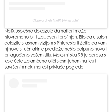
Objavu dijeli NailX (@nailx.hr)
NailX uspješno dokazuje da nail art može
istovremeno biti i zabavan i profinjen. Bilo da u salon
dolazite s jasnom vizijom s Pinteresta ili želite da vam
njihove stručnjakinje predlože nešto potpuno novo i
prilagođeno vašem stilu, Maksimirska 98 je adresa s
koje ćete zajamčeno otići s osmijehom na licu i
savršenim noktima koji privlače poglede.