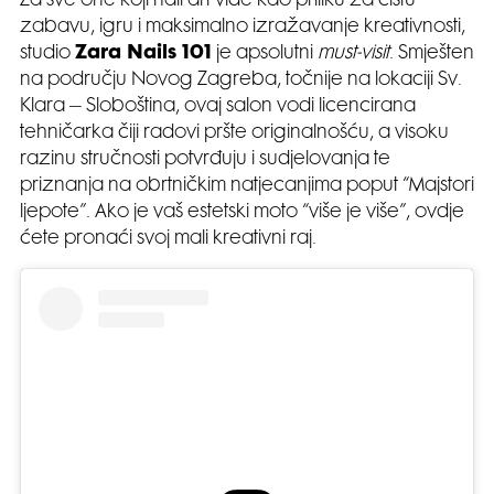
Za sve one koji nail art vide kao priliku za čistu
zabavu, igru i maksimalno izražavanje kreativnosti,
studio
Zara Nails 101
je apsolutni
must-visit
. Smješten
na području Novog Zagreba, točnije na lokaciji Sv.
Klara – Sloboština, ovaj salon vodi licencirana
tehničarka čiji radovi pršte originalnošću, a visoku
razinu stručnosti potvrđuju i sudjelovanja te
priznanja na obrtničkim natjecanjima poput “Majstori
ljepote”. Ako je vaš estetski moto “više je više”, ovdje
ćete pronaći svoj mali kreativni raj.