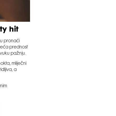
ty hit
 su pronaći
jveća prednost
ivuku pažnju.
okta, mliječni
dljiva, a
vnim