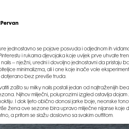
 Pervan
re jednostavno se pojave posvuda i odjednom ih viđam
Pinterestu i rukama djevojaka koje uvijek prve uhvate tr
y nails – nježni, uredni i dovoljno jednostavni da pristaju baš
jubiteljice minimalizma, ali i one koje inače vole eksperiment
u dotjerano bez previše truda.
vatiti zašto su milky nails postali jedan od najtraženijih b
ezona. Njihov mliječni, poluprozirni izgled ostavlja dojam 
oktiju. I dok ljeto obično donosi jarke boje, neonske ton
 više žena ove sezone bira upravo mliječne nijanse koje dj
ntno, a pritom se slažu doslovno sa svakim outfitom.