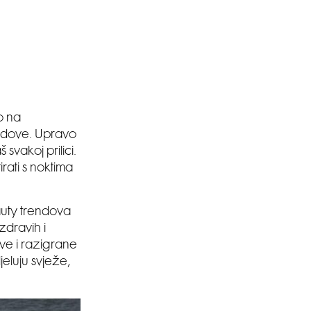
o na
endove. Upravo
 svakoj prilici.
irati s noktima
eauty trendova
zdravih i
ove i razigrane
eluju svježe,