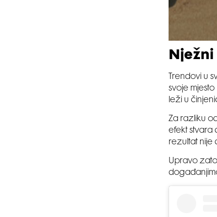
Nježni 
Trendovi u sv
svoje mjesto
leži u činje
Za razliku od
efekt stvara 
rezultat nij
Upravo zato 
događanjima