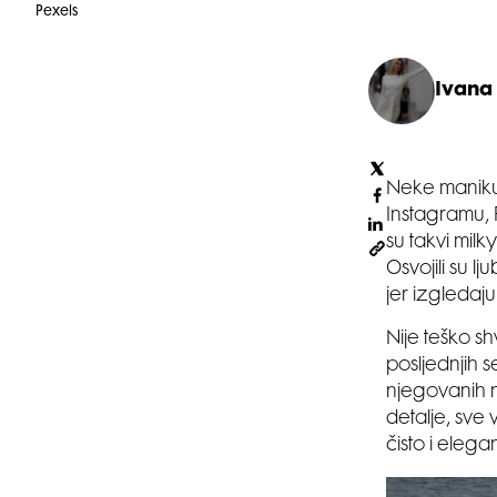
Pexels
Ivana
Neke maniku
Instagramu, 
su takvi milk
Osvojili su l
jer izgledaj
Nije teško sh
posljednjih s
njegovanih n
detalje, sve
čisto i elega