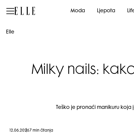
Elle
Moda
Ljepota
Lif
Elle
Milky nails: kak
Teško je pronaći manikuru koja je
12.06.2026
7 min čitanja