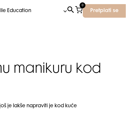
0
Elle Education
Pretplati se
etnu manikuru kod
još je lakše napraviti je kod kuće