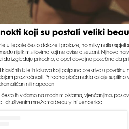
nokti koji su postali veliki beau
ijetu ljepote često dolaze i prolaze, no milky nails uspjeli
 među rijetkim stilovima koji ne ovise o sezoni. Njihova na
nici da izgledaju prirodno, a opet dovoljno posebno da pr
 klasičnih bijelih lakova koji potpuno prekrivaju površinu n
dojam prozračnosti. Prirodna ploča nokta ostaje suptilno vi
e dramatičan niti napadan.
često ih viđamo na modnim pistama, vjenčanjima, poslo
 i društvenim mrežama beauty influencerica.