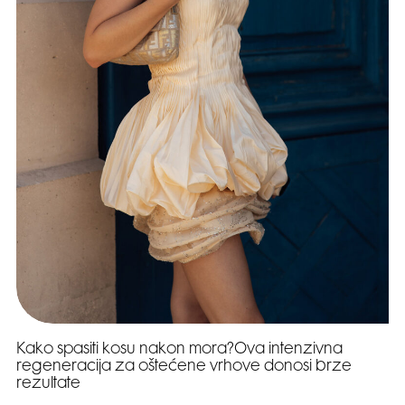
Kako spasiti kosu nakon mora?Ova intenzivna
regeneracija za oštećene vrhove donosi brze
rezultate