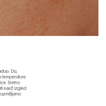
ađuju. Da,
će temperature
ice. Sretno
ti svjež izgled
razmišljamo