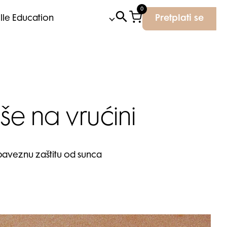
0
Elle Education
Pretplati se
še na vrućini
obaveznu zaštitu od sunca