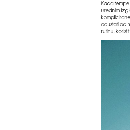
Kada tempera
urednim izgl
komplicirane
odustati od m
rutinu, koris