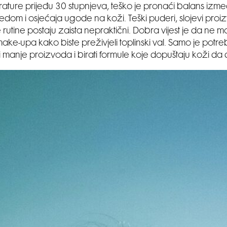
ture prijeđu 30 stupnjeva, teško je pronaći balans izme
edom i osjećaja ugode na koži. Teški puderi, slojevi proi
 rutine postaju zaista nepraktični. Dobra vijest je da ne 
ake-upa kako biste preživjeli toplinski val. Samo je potre
titi manje proizvoda i birati formule koje dopuštaju koži da 