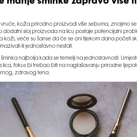
je manje šminke zapravo više t
 vruće, koža prirodno proizvodi više sebuma, znojimo se
i dodatni sloj proizvoda na licu postaje potencijalni probl
 koži, veće su šanse da će se oni tijekom dana početi sku
azivati ili jednostavno nestati.
a šminka najbolja kada se temelji na jednostavnosti. Umjes
 lica, fokus bi trebao biti na naglašavanju prirodne ljepot
nog, zdravog tena.