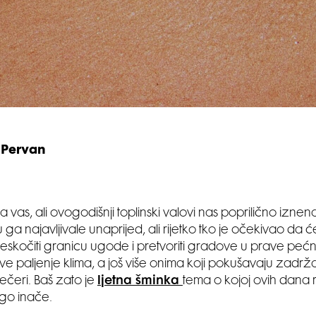
 Pervan
vas, ali ovogodišnji toplinski valovi nas poprilično iznen
ga najavljivale unaprijed, ali rijetko tko je očekivao da 
eskočiti granicu ugode i pretvoriti gradove u prave pećn
ave paljenje klima, a još više onima koji pokušavaju zadrža
ečeri. Baš zato je
ljetna šminka
tema o kojoj ovih dana 
go inače.