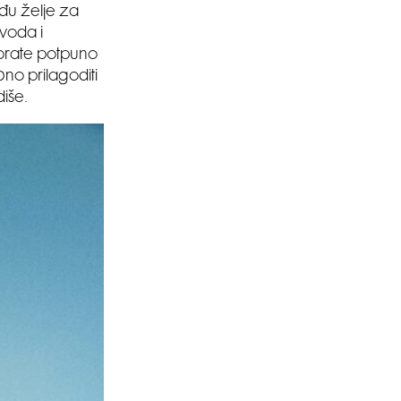
đu želje za
zvoda i
morate potpuno
bno prilagoditi
diše.