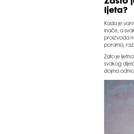
Zašto 
ljeta?
Kada je vani
inače, a svak
proizvoda na
porama, razm
Zato je ljetn
svakog dijela
dojma odmor