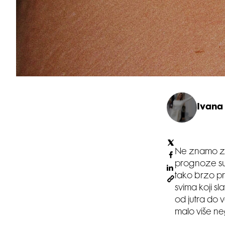
Ivana
Ne znamo za 
prognoze su 
tako brzo pr
svima koji sl
od jutra do v
malo više ne