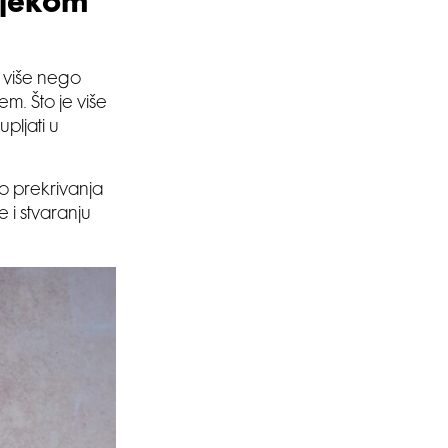
ijekom
 više nego
em. Što je više
pljati u
to prekrivanja
e i stvaranju