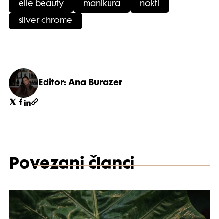
elle beauty
manikura
nokti
silver chrome
Editor: Ana Burazer
Povezani članci