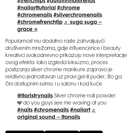
#frenchtips
#autumnnailtrends
#nailarttutorial
#chrome
#chromenails
#silverchromenails
#chromefrenchtip
♬ suga suga –
grace ✭
Popularnost mu dodatno raste zahvaljujući
društvenim mrežama, gdje influence­rice i beauty
kreativci svakodnevno prikazuju nove interpretacije
ovog efekta. Iako izgleda luksuzno, proces
postizanja silver chrome manikure zapravo je
relativno jednostavan uz pravi gel ili puder, što ga
čini dostupnim svima i u salonu i kod kuće.
@ltaristrynails
Silver chrome nail powder
🩶 do you guys see me waving at you
#nails
#chromenails
#nailart
♬
original sound – ltanails