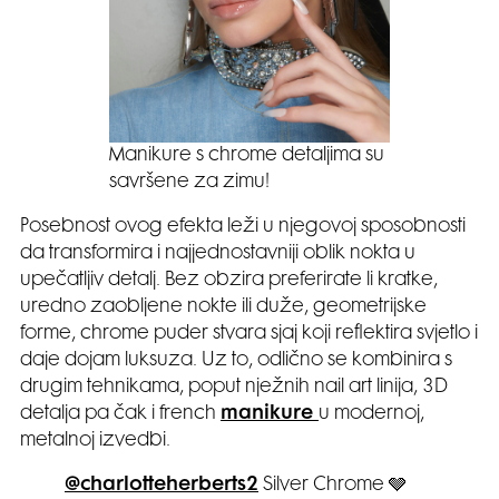
Manikure s chrome detaljima su
savršene za zimu!
Posebnost ovog efekta leži u njegovoj sposobnosti
da transformira i najjednostavniji oblik nokta u
upečatljiv detalj. Bez obzira preferirate li kratke,
uredno zaobljene nokte ili duže, geometrijske
forme, chrome puder stvara sjaj koji reflektira svjetlo i
daje dojam luksuza. Uz to, odlično se kombinira s
drugim tehnikama, poput nježnih nail art linija, 3D
detalja pa čak i french
manikure
u modernoj,
metalnoj izvedbi.
@charlotteherberts2
Silver Chrome 🩶