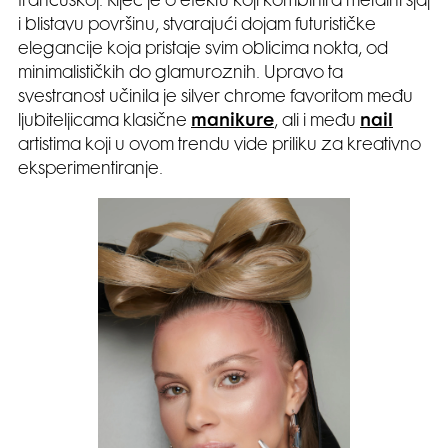
francuskoj. Riječ je o efektu koji kombinira metalni sjaj
i blistavu površinu, stvarajući dojam futurističke
elegancije koja pristaje svim oblicima nokta, od
minimalističkih do glamuroznih. Upravo ta
svestranost učinila je silver chrome favoritom među
ljubiteljicama klasične
manikure
, ali i među
nail
artistima koji u ovom trendu vide priliku za kreativno
eksperimentiranje.