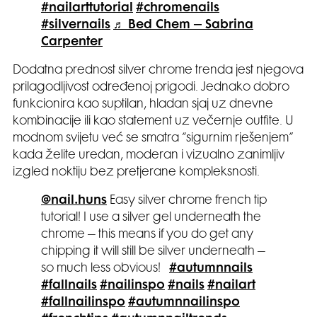
#nailarttutorial
#chromenails
#silvernails
♬ Bed Chem – Sabrina
Carpenter
Dodatna prednost silver chrome trenda jest njegova
prilagodljivost određenoj prigodi. Jednako dobro
funkcionira kao suptilan, hladan sjaj uz dnevne
kombinacije ili kao statement uz večernje outfite. U
modnom svijetu već se smatra “sigurnim rješenjem”
kada želite uredan, moderan i vizualno zanimljiv
izgled noktiju bez pretjerane kompleksnosti.
@nail.huns
Easy silver chrome french tip
tutorial! I use a silver gel underneath the
chrome – this means if you do get any
chipping it will still be silver underneath –
so much less obvious!
#autumnnails
#fallnails
#nailinspo
#nails
#nailart
#fallnailinspo
#autumnnailinspo