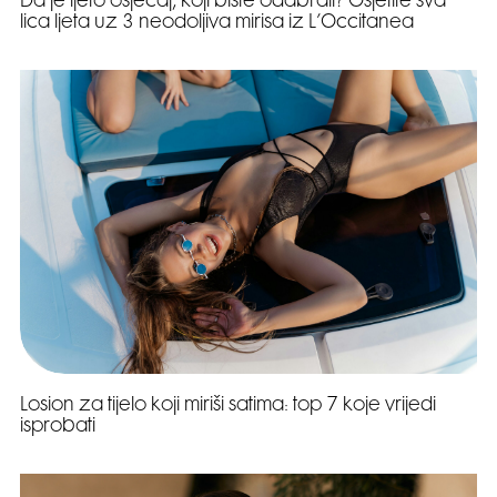
Da je ljeto osjećaj, koji biste odabrali? Osjetite sva
lica ljeta uz 3 neodoljiva mirisa iz L’Occitanea
Losion za tijelo koji miriši satima: top 7 koje vrijedi
isprobati