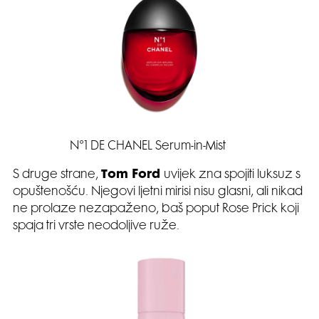
N°1 DE CHANEL Serum-in-Mist
S druge strane,
Tom Ford
uvijek zna spojiti luksuz s
opuštenošću. Njegovi ljetni mirisi nisu glasni, ali nikad
ne prolaze nezapaženo, baš poput Rose Prick koji
spaja tri vrste neodoljive ruže.