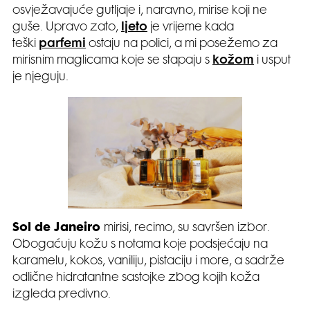
osvježavajuće gutljaje i, naravno, mirise koji ne
guše. Upravo zato,
ljeto
je vrijeme kada
teški
parfemi
ostaju na polici, a mi posežemo za
mirisnim maglicama koje se stapaju s
kožom
i usput
je njeguju.
Sol de Janeiro
mirisi, recimo, su savršen izbor.
Obogaćuju kožu s notama koje podsjećaju na
karamelu, kokos, vaniliju, pistaciju i more, a sadrže
odlične hidratantne sastojke zbog kojih koža
izgleda predivno.