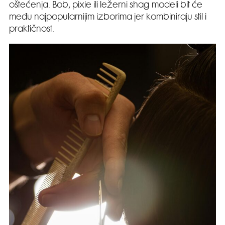
oštećenja. Bob, pixie ili ležerni shag modeli bit će
među najpopularnijim izborima jer kombiniraju stil i
praktičnost.