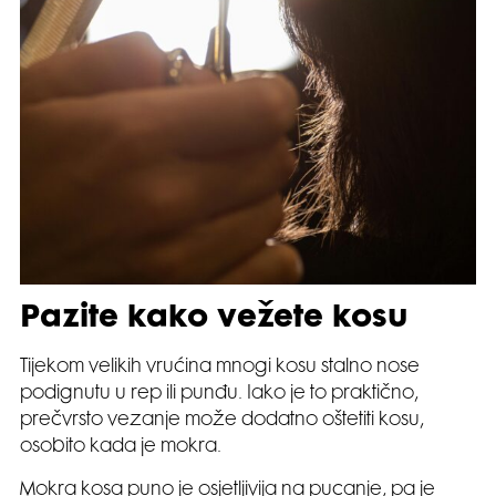
Pazite kako vežete kosu
Tijekom velikih vrućina mnogi kosu stalno nose
podignutu u rep ili punđu. Iako je to praktično,
prečvrsto vezanje može dodatno oštetiti kosu,
osobito kada je mokra.
Mokra kosa puno je osjetljivija na pucanje, pa je