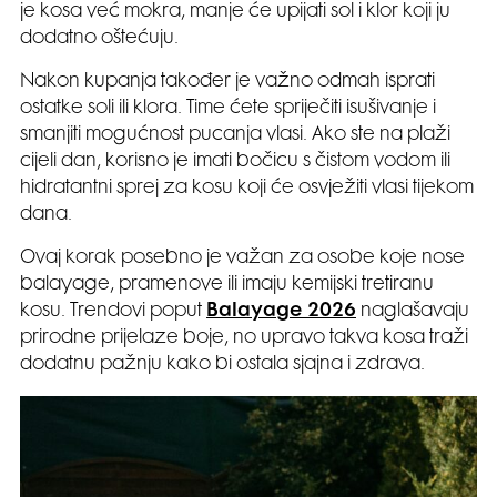
je kosa već mokra, manje će upijati sol i klor koji ju
dodatno oštećuju.
Nakon kupanja također je važno odmah isprati
ostatke soli ili klora. Time ćete spriječiti isušivanje i
smanjiti mogućnost pucanja vlasi. Ako ste na plaži
cijeli dan, korisno je imati bočicu s čistom vodom ili
hidratantni sprej za kosu koji će osvježiti vlasi tijekom
dana.
Ovaj korak posebno je važan za osobe koje nose
balayage, pramenove ili imaju kemijski tretiranu
kosu. Trendovi poput
Balayage 2026
naglašavaju
prirodne prijelaze boje, no upravo takva kosa traži
dodatnu pažnju kako bi ostala sjajna i zdrava.