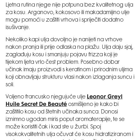
Ljetna rutina njege nije potpuna bez kvalitetnog ulja
za kosu. Arganovo, kokosovo ili makadamijino ulje
mogu pomoći u zaštiti vrhova i spriječiti dodatno
isušivanje.
Nekoliko kapi ulja dovoljno je nanijeti na vrhove
nakon pranja ili prije odlaska na plažu. Ulja daju sjaj,
zaglađuju kosu i smanjuju pojavu frizza koji je
tijekom ljeta vrlo čest problem. Posebno dobar
učinak imaju proizvodi s keratinom i prirodnim uljima
koji obnavljaju strukturu vlasi nakon izlaganja suncu i
soli.
Voljeno francusko njegujuće ulje
Leonor Greyl
Huile Secret De Beauté
osmišljeno je kako bi
zaštitilo kosu od štetnih učinaka sunca. Donosi
iznimno ugodan miris poput aromaterapije, te se
može koristiti čak i kad ste u žurbi. Spoj
visokokvalitetnih ulja očuvat će kosu hidratiziranom i