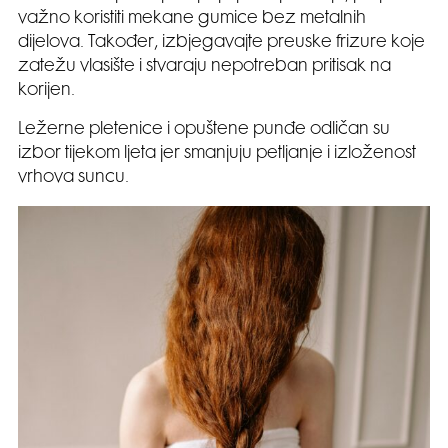
važno koristiti mekane gumice bez metalnih
dijelova. Također, izbjegavajte preuske frizure koje
zatežu vlasište i stvaraju nepotreban pritisak na
korijen.
Ležerne pletenice i opuštene punđe odličan su
izbor tijekom ljeta jer smanjuju petljanje i izloženost
vrhova suncu.