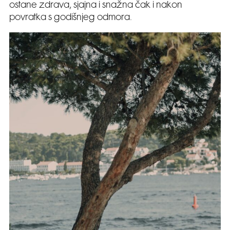
ostane zdrava, sjajna i snažna čak i nakon
povratka s godišnjeg odmora.