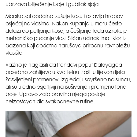
ubrzava blijeđenje boje i gubitak sjaja.
Morska sol dodatno isušuje kosu i ostavlja hrapav
osjećaj na vlasima. Nakon kupanja u moru često
dolazi do petljanja kose, a češljanje tada uzrokuje
mehaničko pucanje vlasi. Sličan učinak ima i klor iz
bazena koji dodatno narušava prirodnu ravnotežu
vlasišta.
Važno je naglasiti da trendovi poput balayagea
posebno zahtijevaju kvalitetnu zaštitu tijekom ljeta.
Posvijetljeni pramenovi izgledaju savršeno na suncu,
ali su ujedno osjetljiviji na isušivanje i promjenu tona
boje. Upravo zato pravilna njega postaje
neizostavan dio svakodnevne rutine.