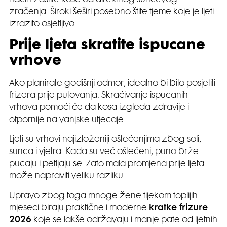
način zaštite kose od direktnog sunčevog
zračenja. Široki šeširi posebno štite tjeme koje je ljeti
izrazito osjetljivo.
Prije ljeta skratite ispucane
vrhove
Ako planirate godišnji odmor, idealno bi bilo posjetiti
frizera prije putovanja. Skraćivanje ispucanih
vrhova pomoći će da kosa izgleda zdravije i
otpornije na vanjske utjecaje.
Ljeti su vrhovi najizloženiji oštećenjima zbog soli,
sunca i vjetra. Kada su već oštećeni, puno brže
pucaju i petljaju se. Zato mala promjena prije ljeta
može napraviti veliku razliku.
Upravo zbog toga mnoge žene tijekom toplijih
mjeseci biraju praktične i moderne
kratke frizure
2026
koje se lakše održavaju i manje pate od ljetnih