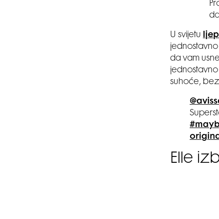
Pr
da
U svijetu
lje
jednostavno 
da vam usne 
jednostavno 
suhoće, bez 
@aviss
Superst
#maybe
origin
Elle iz