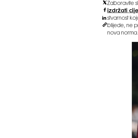
Zaboravite s
izdržati cij
stvarnost ko
blijede, ne p
nova norma