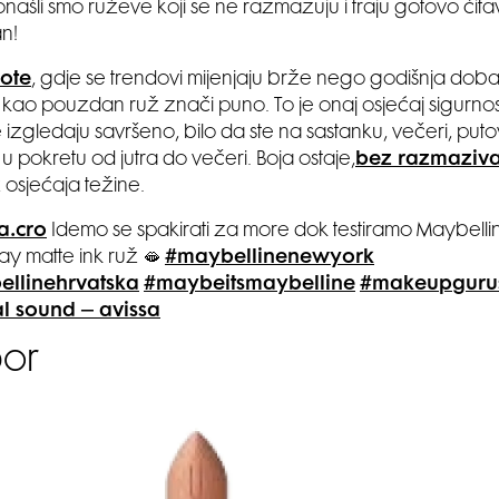
onašli smo ruževe koji se ne razmazuju i traju gotovo čita
n!
pote
, gdje se trendovi mijenjaju brže nego godišnja doba
kao pouzdan ruž znači puno. To je onaj osjećaj sigurnos
izgledaju savršeno, bilo da ste na sastanku, večeri, putova
u pokretu od jutra do večeri. Boja ostaje,
bez razmaziv
osjećaja težine.
a.cro
Idemo se spakirati za more dok testiramo Maybelli
ay matte ink ruž 🫦
#maybellinenewyork
llinehrvatska
#maybeitsmaybelline
#makeupguru
al sound – avissa
bor