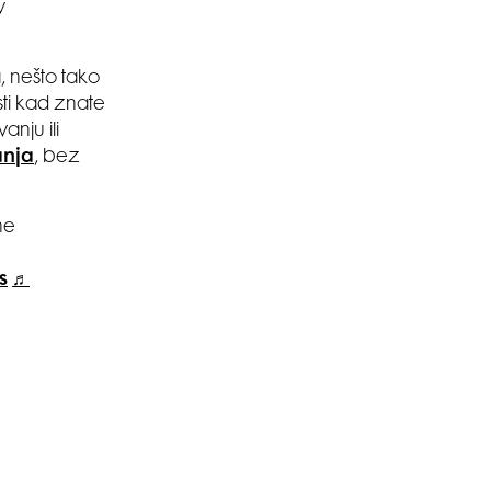
v
, nešto tako
ti kad znate
nju ili
anja
, bez
ne
s
♬