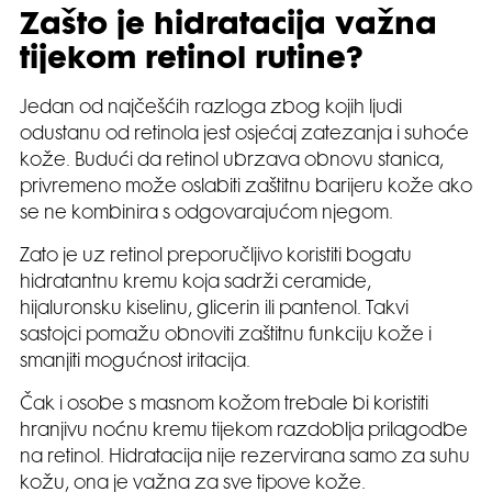
Zašto je hidratacija važna
tijekom retinol rutine?
Jedan od najčešćih razloga zbog kojih ljudi
odustanu od retinola jest osjećaj zatezanja i suhoće
kože. Budući da retinol ubrzava obnovu stanica,
privremeno može oslabiti zaštitnu barijeru kože ako
se ne kombinira s odgovarajućom njegom.
Zato je uz retinol preporučljivo koristiti bogatu
hidratantnu kremu koja sadrži ceramide,
hijaluronsku kiselinu, glicerin ili pantenol. Takvi
sastojci pomažu obnoviti zaštitnu funkciju kože i
smanjiti mogućnost iritacija.
Čak i osobe s masnom kožom trebale bi koristiti
hranjivu noćnu kremu tijekom razdoblja prilagodbe
na retinol. Hidratacija nije rezervirana samo za suhu
kožu, ona je važna za sve tipove kože.