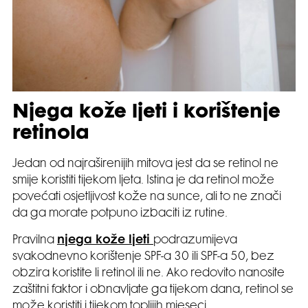
Njega kože ljeti i korištenje
retinola
Jedan od najraširenijih mitova jest da se retinol ne
smije koristiti tijekom ljeta. Istina je da retinol može
povećati osjetljivost kože na sunce, ali to ne znači
da ga morate potpuno izbaciti iz rutine.
Pravilna
njega kože ljeti
podrazumijeva
svakodnevno korištenje SPF-a 30 ili SPF-a 50, bez
obzira koristite li retinol ili ne. Ako redovito nanosite
zaštitni faktor i obnavljate ga tijekom dana, retinol se
može koristiti i tijekom toplijih mjeseci.