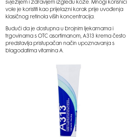
svježijem i zdravijem izgledu kože. Mnogi korisnici
vole je koristiti kao prijelazni korak prije uvođenja
klasičnog retinola viših koncentracija.
Budući da je dostupna u brojnim ljekarnama i
trgovinama s OTC asortimanom, A313 krema često
predstavlja pristupačan način upoznavanja s
blagodatima vitamina A.