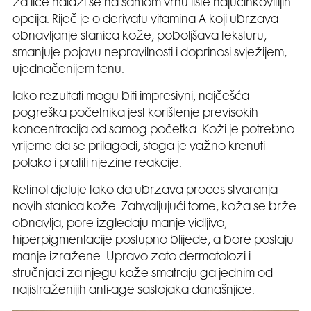
za lice nalazi se na samom vrhu liste najučinkovitijih
opcija. Riječ je o derivatu vitamina A koji ubrzava
obnavljanje stanica kože, poboljšava teksturu,
smanjuje pojavu nepravilnosti i doprinosi svježijem,
ujednačenijem tenu.
Iako rezultati mogu biti impresivni, najčešća
pogreška početnika jest korištenje previsokih
koncentracija od samog početka. Koži je potrebno
vrijeme da se prilagodi, stoga je važno krenuti
polako i pratiti njezine reakcije.
Retinol djeluje tako da ubrzava proces stvaranja
novih stanica kože. Zahvaljujući tome, koža se brže
obnavlja, pore izgledaju manje vidljivo,
hiperpigmentacije postupno blijede, a bore postaju
manje izražene. Upravo zato dermatolozi i
stručnjaci za njegu kože smatraju ga jednim od
najistraženijih anti-age sastojaka današnjice.