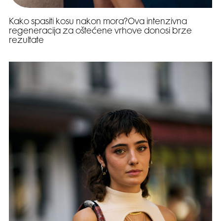
Kako spasiti kosu nakon mora?Ova intenzivna
regeneracija za oštećene vrhove donosi brze
rezultate