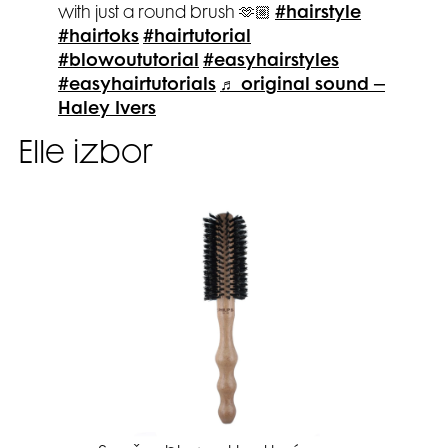
with just a round brush 🫶🏼
#hairstyle
#hairtoks
#hairtutorial
#blowoututorial
#easyhairstyles
#easyhairtutorials
♬ original sound –
Haley Ivers
Elle izbor