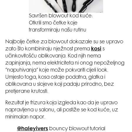
Savršen blowout kod kuće:
Otkrili smo četke koje
transformiraju našu rutinu
Najbolje četke za blowout dokazale su se upravo
zato što kombiniraju nježnost prema
kosi
s
učinkovitošću oblikovanja. Kod njih nema
zapinjanja, nema elektriciteta ni onog nepoželjnog
“napuhivanja” koje može pokvariti cijeli look.
Umjesto toga, kosa ostaje podatna, glatka i
oblikovana u slojeve koji padaju prirodno, bez
pretjerane krutosti.
Rezultat je frizura koja izgleda kao da je upravo
napravljena u salonu, ali postiže se kod kuće, uz
minimalan napor.
@haleyivers
bouncy blowout tutorial