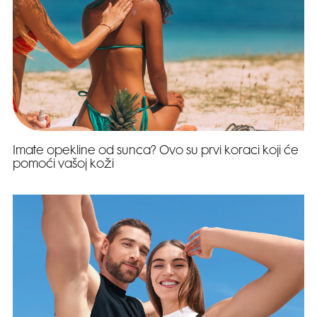
Imate opekline od sunca? Ovo su prvi koraci koji će
pomoći vašoj koži