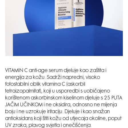
VITAMIN C anti-age serum djeluje kao zaštita i
energija za kožu. Sadrži napredni, visoko
fotostabilni oblik vitamina C (askorbil
tetraizopalmitat), koji u usporedbi s uobičajeno
korištenom askorbinskom kiselinom djeluje s 25 PUTA
JAČIM UČINKOM i ne oksidira, odnosno ne mijenja
boju i ne uzrokuje iritaciju. Djeluje i kao snažan
antioksidans koji štiti kožu od utjecaja okoline, poput
UV zraka, plavog svjetla i onečišćenja.