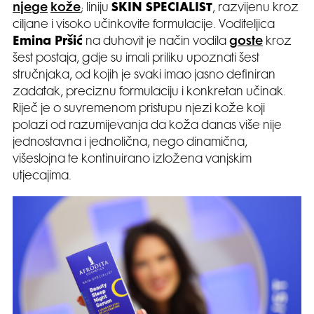
njege
kože
; liniju
SKIN SPECIALIST
, razvijenu kroz
ciljane i visoko učinkovite formulacije. Voditeljica
Emina Pršić
na duhovit je način vodila
goste
kroz
šest postaja, gdje su imali priliku upoznati šest
stručnjaka, od kojih je svaki imao jasno definiran
zadatak, preciznu formulaciju i konkretan učinak.
Riječ je o suvremenom pristupu njezi kože koji
polazi od razumijevanja da koža danas više nije
jednostavna i jednolična, nego dinamična,
višeslojna te kontinuirano izložena vanjskim
utjecajima.