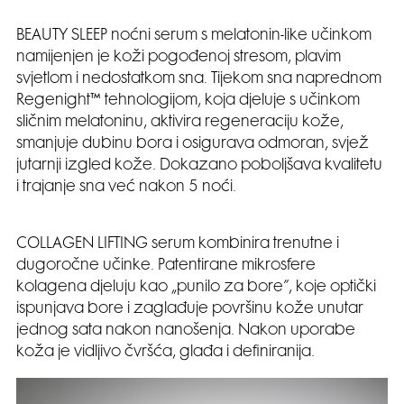
BEAUTY SLEEP noćni serum s melatonin-like učinkom
namijenjen je koži pogođenoj stresom, plavim
svjetlom i nedostatkom sna. Tijekom sna naprednom
Regenight™ tehnologijom, koja djeluje s učinkom
sličnim melatoninu, aktivira regeneraciju kože,
smanjuje dubinu bora i osigurava odmoran, svjež
jutarnji izgled kože. Dokazano poboljšava kvalitetu
i trajanje sna već nakon 5 noći.
COLLAGEN LIFTING serum kombinira trenutne i
dugoročne učinke. Patentirane mikrosfere
kolagena djeluju kao „punilo za bore”, koje optički
ispunjava bore i zaglađuje površinu kože unutar
jednog sata nakon nanošenja. Nakon uporabe
koža je vidljivo čvršća, glađa i definiranija.