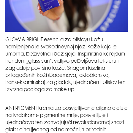
GLOW & BRIGHT esencija za blistavu kožu
namijenjena je svakodnevnoj njezi kože koja je
umorna, beživotna i bez sjaja. Inspirirana korejskim
trendom „glass skin”, vidljivo poboljšava teksturu i
zaglađuje površinu kože. Snagom kiselina
prilagođenih koži (bademova, laktobionska,
transeksaminska) za gladak, ujednačen i blistav ten.
Izvrsna podloga za make-up.
ANTI-PIGMENT krema za posvjetljivanje ciljano djeluje
na tvrdokorne pigmentne mrlje, posvjetljuje i
ujednačava ten zahvaljujući revolucionarnoj snazi
glabridina (jednog od najmoćnijih prirodnih