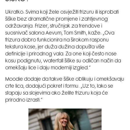
Ukratko: Svima koji žele osvježiti frizuru ili isprobati
šiške bez dramatične promjene i zahtjevnog
održavanja. Frizer, stručnjak za trendove i
suosnivač salona Aevum, Tom Smith, kaže: „Ova
frizura dobro funkcionira na širokom rasponu
tekstura kose, jer duža dužina dopušta više
definicije i prirodnog vala. Za one koji često nose
kosu podignutu, waterfall šiške su odličan način da
omekšaju lice i daju moderniji izgled.“
Moodie dodaje da takve šiške oblikuju i omekšavaju
crte lica, dodajući pokret i formu. „Uz to, lako se
stapaju sa slojevima ako želite frizuru koja će
prirodno izrasti.“