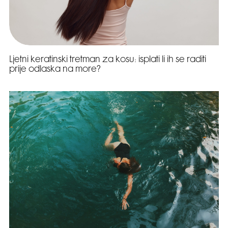
Ljetni keratinski tretman za kosu: isplati li ih se raditi
prije odlaska na more?