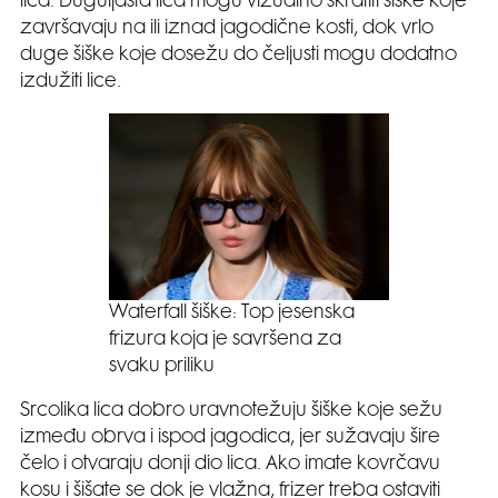
lica. Duguljasta lica mogu vizualno skratiti šiške koje
završavaju na ili iznad jagodične kosti, dok vrlo
duge šiške koje dosežu do čeljusti mogu dodatno
izdužiti lice.
Waterfall šiške: Top jesenska
frizura koja je savršena za
svaku priliku
Srcolika lica dobro uravnotežuju šiške koje sežu
između obrva i ispod jagodica, jer sužavaju šire
čelo i otvaraju donji dio lica. Ako imate kovrčavu
kosu i šišate se dok je vlažna, frizer treba ostaviti