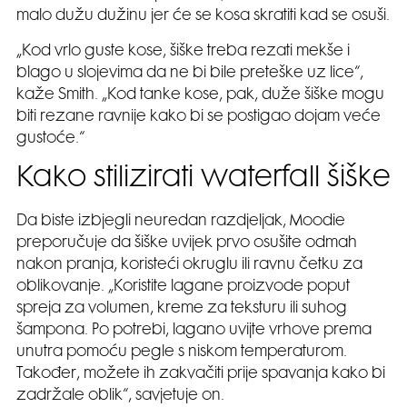
malo dužu dužinu jer će se kosa skratiti kad se osuši.
„Kod vrlo guste kose, šiške treba rezati mekše i
blago u slojevima da ne bi bile preteške uz lice“,
kaže Smith. „Kod tanke kose, pak, duže šiške mogu
biti rezane ravnije kako bi se postigao dojam veće
gustoće.“
Kako stilizirati waterfall šiške
Da biste izbjegli neuredan razdjeljak, Moodie
preporučuje da šiške uvijek prvo osušite odmah
nakon pranja, koristeći okruglu ili ravnu četku za
oblikovanje. „Koristite lagane proizvode poput
spreja za volumen, kreme za teksturu ili suhog
šampona. Po potrebi, lagano uvijte vrhove prema
unutra pomoću pegle s niskom temperaturom.
Također, možete ih zakvačiti prije spavanja kako bi
zadržale oblik“, savjetuje on.