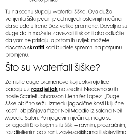
svaku priliku
Tu na scenu stupaju waterfall šiške. Ova duža
varijanta šiški jedan je od najjednostavnijih načina
da se uđe u trend bez velike promjene. Dovoljno su
duge da ih možete zavezati ili skloniti ako odlučite
da vam ne pristaju, a pritom ih uvijek možete
dodatno
skratiti
kad budete spremni na potpunu
promjenu.
Što su waterfall šiške?
Zamislite duge pramenove koji uokviruju lice i
padaju uz
razdjeljak
na sredini. Nedavno su ih
nosile Scarlett Johansson i Jennifer Lopez. „Duge
šiške obično sežu između jagodične kosti i ključne
kosti“, objašnjava frizer Neil Moodie iz salona Neil
Moodie Salon. Po njegovim riječima, mogu se
prilagoditi bilo kojem stilu šiški – ravnim, prozračnim,
razdijeljenim po strani, zavjesa-šiškama ili slojevitima.