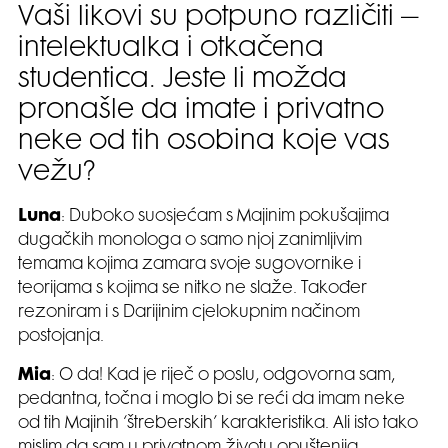
Vaši likovi su potpuno različiti –
intelektualka i otkačena
studentica. Jeste li možda
pronašle da imate i privatno
neke od tih osobina koje vas
vežu?
Luna
: Duboko suosjećam s Majinim pokušajima
dugačkih monologa o samo njoj zanimljivim
temama kojima zamara svoje sugovornike i
teorijama s kojima se nitko ne slaže. Također
rezoniram i s Darijinim cjelokupnim načinom
postojanja.
Mia
: O da! Kad je riječ o poslu, odgovorna sam,
pedantna, točna i moglo bi se reći da imam neke
od tih Majinih ‘štreberskih’ karakteristika. Ali isto tako
mislim da sam u privatnom životu opuštenija,