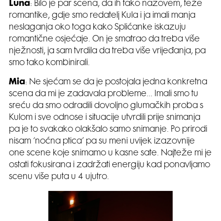
Luna
: Bilo je par scena, da ih tako nazovem, teže
romantike, gdje smo redatelj Kula i ja imali manja
neslaganja oko toga kako Splićanke iskazuju
romantične osjećaje. On je smatrao da treba više
nježnosti, ja sam tvrdila da treba više vrijeđanja, pa
smo tako kombinirali.
Mia
: Ne sjećam se da je postojala jedna konkretna
scena da mi je zadavala probleme… Imali smo tu
sreću da smo odradili dovoljno glumačkih proba s
Kulom i sve odnose i situacije utvrdili prije snimanja
pa je to svakako olakšalo samo snimanje. Po prirodi
nisam ‘noćna ptica’ pa su meni uvijek izazovnije
one scene koje snimamo u kasne sate. Najteže mi je
ostati fokusirana i zadržati energiju kad ponavljamo
scenu više puta u 4 ujutro.