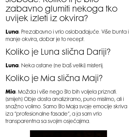
slobode. Koliko ti je bilo
zabavno glumiti nekoga tko
uvijek izleti iz okvira?
Luna
: Prezabavno i vrlo oslobađajuće. Više bunta i
manje okvira, dobar je to recept.
Koliko je Luna slična Dariji?
Luna
: Neka ostane (ne baš veliki) misterij.
Koliko je Mia slična Maji?
Mia
: Možda i više nego što bih voljela priznati.
(smijeh) Obje dosta analiziramo, puno mislimo, ali i
snažno volimo. Samo što Maja svoje emocije skriva
iza “profesionalne fasade”, a ja sam vrlo
transparentna sa svojim osjećajima.