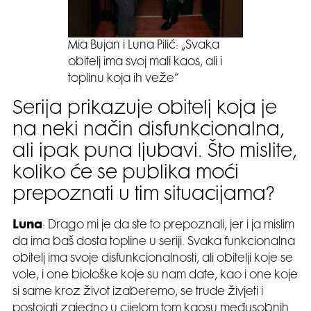
Mia Bujan i Luna Pilić: „Svaka
obitelj ima svoj mali kaos, ali i
toplinu koja ih veže“
Serija prikazuje obitelj koja je
na neki način disfunkcionalna,
ali ipak puna ljubavi. Što mislite,
koliko će se publika moći
prepoznati u tim situacijama?
Luna
: Drago mi je da ste to prepoznali, jer i ja mislim
da ima baš dosta topline u seriji. Svaka funkcionalna
obitelj ima svoje disfunkcionalnosti, ali obitelji koje se
vole, i one biološke koje su nam date, kao i one koje
si same kroz život izaberemo, se trude živjeti i
postojati zajedno u cijelom tom kaosu međusobnih