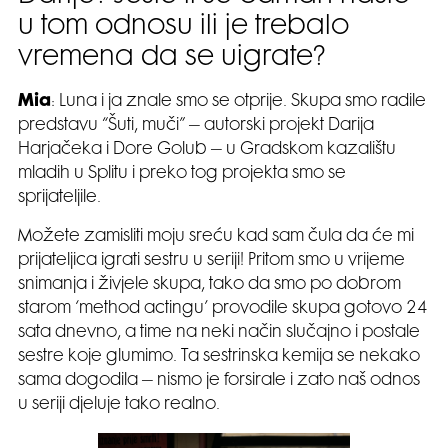
u tom odnosu ili je trebalo
vremena da se uigrate?
Mia
: Luna i ja znale smo se otprije. Skupa smo radile
predstavu “Šuti, muči” – autorski projekt Darija
Harjačeka i Dore Golub – u Gradskom kazalištu
mladih u Splitu i preko tog projekta smo se
sprijateljile.
Možete zamisliti moju sreću kad sam čula da će mi
prijateljica igrati sestru u seriji! Pritom smo u vrijeme
snimanja i živjele skupa, tako da smo po dobrom
starom ‘method actingu’ provodile skupa gotovo 24
sata dnevno, a time na neki način slučajno i postale
sestre koje glumimo. Ta sestrinska kemija se nekako
sama dogodila – nismo je forsirale i zato naš odnos
u seriji djeluje tako realno.