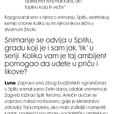
obitelj ima svoj mali kaos, ali i
toplinu koja ih veže“
Razgovarali smo s njima o snimanju, Splitu, sestrinskoj
kemiji i o tome koliko su im njihovi likovi slični u
stvarnom životu.
Snimanje se odvija u Splitu,
gradu koji je i sam jak ‘lik’ u
seriji. Koliko vam je taj ambijent
pomogao da uđete u priču i
likove?
Luna
: Zapravo smo zbog budžetskih ograničenja
u Splitu snimali samo četiri dana, ostatak vremena je
Zagreb lažirao Split. Recimo, Ankičin dućan se
zapravo nalazi na Ksaveru, gdje je Ministarstvo
zdravlja. Taj kompleks, ako malo zaškiljiš i namjestiš