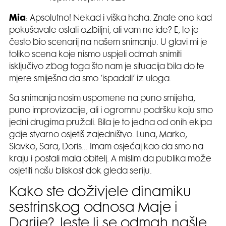
Mia
: Apsolutno! Nekad i viška haha. Znate ono kad
pokušavate ostati ozbiljni, ali vam ne ide? E, to je
često bio scenarij na našem snimanju. U glavi mi je
toliko scena koje nismo uspjeli odmah snimiti
isključivo zbog toga što nam je situacija bila do te
mjere smiješna da smo ‘ispadali’ iz uloga.
Sa snimanja nosim uspomene na puno smijeha,
puno improvizacije, ali i ogromnu podršku koju smo
jedni drugima pružali. Bila je to jedna od onih ekipa
gdje stvarno osjetiš zajedništvo. Luna, Marko,
Slavko, Sara, Doris… Imam osjećaj kao da smo na
kraju i postali mala obitelj. A mislim da publika može
osjetiti našu bliskost dok gleda seriju.
Kako ste doživjele dinamiku
sestrinskog odnosa Maje i
Darije? Jeste li se odmah našle