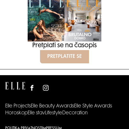
Pretplati se na časopis
PRETPLATITE SE
Elle Projects
Elle Beauty Awards
Elle Style Awards
Horoskop
Elle stav
Lifestyle
Decoration
POLITIKA PRIVATNOSTI
IMPRESSUM