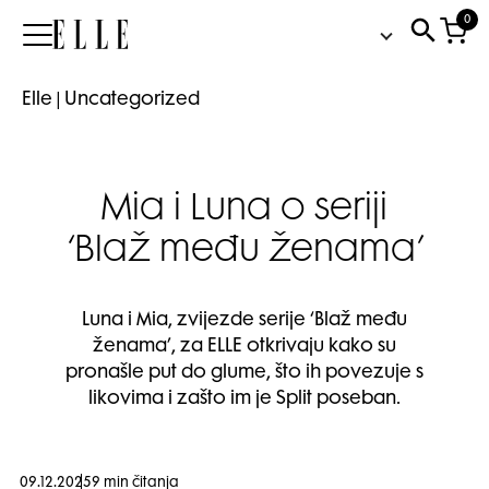
0
Elle
Elle
|
Uncategorized
Mia i Luna o seriji
‘Blaž među ženama’
Luna i Mia, zvijezde serije ‘Blaž među
ženama’, za ELLE otkrivaju kako su
pronašle put do glume, što ih povezuje s
likovima i zašto im je Split poseban.
09.12.2025
9 min čitanja