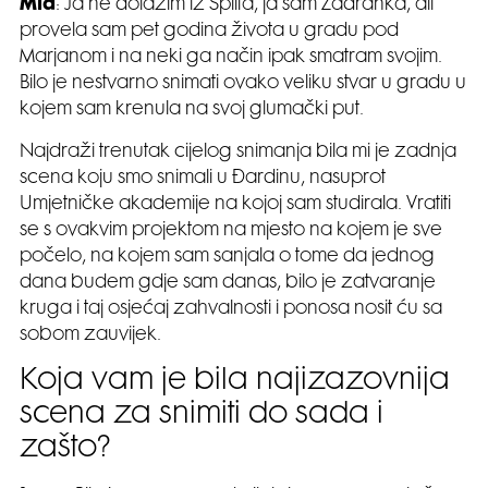
Mia
: Ja ne dolazim iz Splita, ja sam Zadranka, ali
provela sam pet godina života u gradu pod
Marjanom i na neki ga način ipak smatram svojim.
Bilo je nestvarno snimati ovako veliku stvar u gradu u
kojem sam krenula na svoj glumački put.
Najdraži trenutak cijelog snimanja bila mi je zadnja
scena koju smo snimali u Đardinu, nasuprot
Umjetničke akademije na kojoj sam studirala. Vratiti
se s ovakvim projektom na mjesto na kojem je sve
počelo, na kojem sam sanjala o tome da jednog
dana budem gdje sam danas, bilo je zatvaranje
kruga i taj osjećaj zahvalnosti i ponosa nosit ću sa
sobom zauvijek.
Koja vam je bila najizazovnija
scena za snimiti do sada i
zašto?