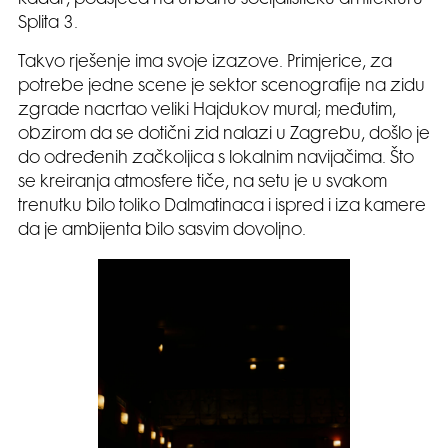
kadar, podsjeća na urbanu socijalističku arhitekturu
Splita 3.
Takvo rješenje ima svoje izazove. Primjerice, za
potrebe jedne scene je sektor scenografije na zidu
zgrade nacrtao veliki Hajdukov mural; međutim,
obzirom da se dotični zid nalazi u Zagrebu, došlo je
do određenih začkoljica s lokalnim navijačima. Što
se kreiranja atmosfere tiče, na setu je u svakom
trenutku bilo toliko Dalmatinaca i ispred i iza kamere
da je ambijenta bilo sasvim dovoljno.