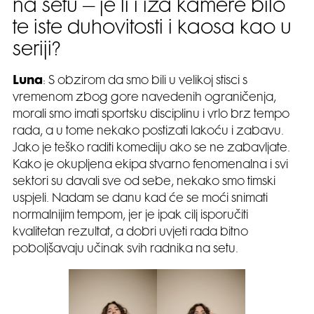
na setu – je li i iza kamere bilo
te iste duhovitosti i kaosa kao u
seriji?
Luna
: S obzirom da smo bili u velikoj stisci s
vremenom zbog gore navedenih ograničenja,
morali smo imati sportsku disciplinu i vrlo brz tempo
rada, a u tome nekako postizati lakoću i zabavu.
Jako je teško raditi komediju ako se ne zabavljate.
Kako je okupljena ekipa stvarno fenomenalna i svi
sektori su davali sve od sebe, nekako smo timski
uspjeli. Nadam se danu kad će se moći snimati
normalnijim tempom, jer je ipak cilj isporučiti
kvalitetan rezultat, a dobri uvjeti rada bitno
poboljšavaju učinak svih radnika na setu.