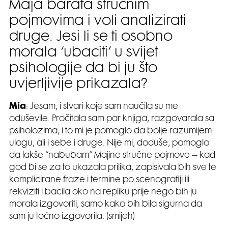
Maja barata stručnim
pojmovima i voli analizirati
druge. Jesi li se ti osobno
morala ‘ubaciti’ u svijet
psihologije da bi ju što
uvjerljivije prikazala?
Mia
: Jesam, i stvari koje sam naučila su me
oduševile. Pročitala sam par knjiga, razgovarala sa
psiholozima, i to mi je pomoglo da bolje razumijem
ulogu, ali i sebe i druge. Nije mi, doduše, pomoglo
da lakše “nabubam” Majine stručne pojmove – kad
god bi se za to ukazala prilika, zapisivala bih sve te
komplicirane fraze i termine po scenografiji ili
rekviziti i bacila oko na repliku prije nego bih ju
morala izgovoriti, samo kako bih bila sigurna da
sam ju točno izgovorila. (smijeh)