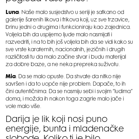
Luna
: Naše malo susjedstvo u seriji je satkano od
galerije šarenih likova i frikova koji, uz sve trzavice,
brinu jedni o drugima i funkcioniraju kao zajednica.
Voljela bih da uspijemo ljude malo nasmijati i
razvedriti, i na to bih još voljela bih da se vidi kako su
sve vrste karaternih, nacionalnih, jezičnih i drugih
različitosti tu da malo začine stvar i budu materijal
za dobre baze, a ne neka prepreka suživotu.
Mia
: Da se malo opuste. Da shvate da nitko nije
savršen i da to uopće nije problem. Dapače, to ih
čini autentičnima. Da se nasmiju sebi i svojim “ludima”
doma, i možda ih nakon toga zagrle malo jače i
vole malo više.
Darija je lik koji nosi puno
energije, bunta i mladenačke