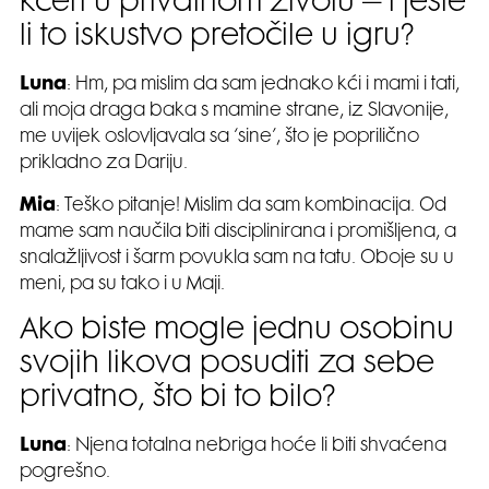
kćeri u privatnom životu – i jeste
li to iskustvo pretočile u igru?
Luna
: Hm, pa mislim da sam jednako kći i mami i tati,
ali moja draga baka s mamine strane, iz Slavonije,
me uvijek oslovljavala sa ‘sine’, što je poprilično
prikladno za Dariju.
Mia
: Teško pitanje! Mislim da sam kombinacija. Od
mame sam naučila biti disciplinirana i promišljena, a
snalažljivost i šarm povukla sam na tatu. Oboje su u
meni, pa su tako i u Maji.
Ako biste mogle jednu osobinu
svojih likova posuditi za sebe
privatno, što bi to bilo?
Luna
: Njena totalna nebriga hoće li biti shvaćena
pogrešno.