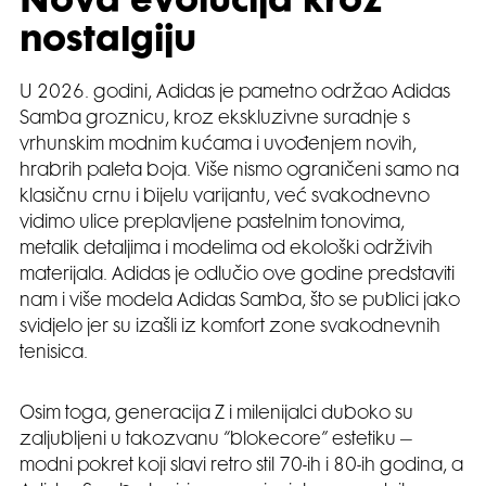
Nova evolucija kroz
nostalgiju
U 2026. godini, Adidas je pametno održao Adidas
Samba groznicu, kroz ekskluzivne suradnje s
vrhunskim modnim kućama i uvođenjem novih,
hrabrih paleta boja. Više nismo ograničeni samo na
klasičnu crnu i bijelu varijantu, već svakodnevno
vidimo ulice preplavljene pastelnim tonovima,
metalik detaljima i modelima od ekološki održivih
materijala. Adidas je odlučio ove godine predstaviti
nam i više modela Adidas Samba, što se publici jako
svidjelo jer su izašli iz komfort zone svakodnevnih
tenisica.
Osim toga, generacija Z i milenijalci duboko su
zaljubljeni u takozvanu “blokecore” estetiku –
modni pokret koji slavi retro stil 70-ih i 80-ih godina, a