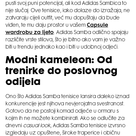
pusti svoj puni potencijal, ali kod Adidas Sambica to
nije slučaj. Ove tenisice, iako dolaze do izražaja, ne
zatvaraju cijeli outfit, već mu dopuštaju da bude
viđen, te mu daju prostor u vašem
Capsule
wardrobu za ljeto
. Adidas Samba odlično spajaju
različite vrste stilova, što je bitno ako vam je važno
biti u trendu jednako kao i biti u udobnoj odjeći.
Modni kameleon: Od
trenirke do poslovnog
odijela
Ono što Adidas Samba tenisice lansira daleko iznad
konkurencije jest njihova nevjerojatna svestranost.
Gotovo da ne postoji komad odjeće u ormaru s
kojim ih ne možete kombinirati. Ako se odlučite za
dnevni
casual look
, Adidas Samba tenisice izvrsno
izgledaju uz opuštene, široke traperice i običnu