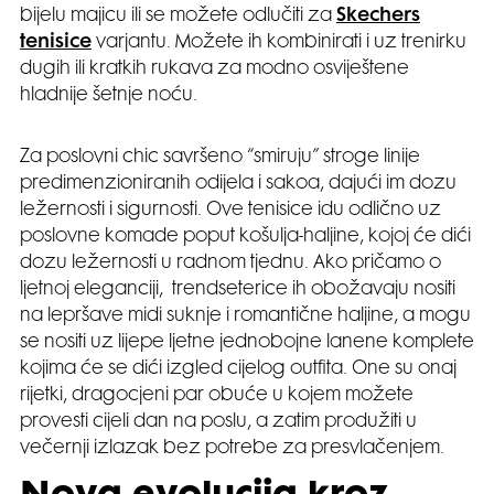
bijelu majicu ili se možete odlučiti za
Skechers
tenisice
varjantu. Možete ih kombinirati i uz trenirku
dugih ili kratkih rukava za modno osviještene
hladnije šetnje noću.
Za poslovni chic savršeno “smiruju” stroge linije
predimenzioniranih odijela i sakoa, dajući im dozu
ležernosti i sigurnosti. Ove tenisice idu odlično uz
poslovne komade poput košulja-haljine, kojoj će dići
dozu ležernosti u radnom tjednu. Ako pričamo o
ljetnoj eleganciji, trendseterice ih obožavaju nositi
na lepršave midi suknje i romantične haljine, a mogu
se nositi uz lijepe ljetne jednobojne lanene komplete
kojima će se dići izgled cijelog outfita. One su onaj
rijetki, dragocjeni par obuće u kojem možete
provesti cijeli dan na poslu, a zatim produžiti u
večernji izlazak bez potrebe za presvlačenjem.