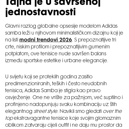
Tajna je u savršenoj
jednostavnosti
Glavni razlog globalne opsesije modelom Adidas
samba leži u njihovom minimalističkom dizajnu koji je
na listi
modni trendovi 2026
. S prepoznatljive tri
crte, niskim profilom i prepoznatljivim gumenim
potplatom, ove tenisice nude savršen balans
između sportske estetike i urbane elegancije.
U svijetu koji se proteklih godina zasitio
predimenzioniranih, teških i često neudobnih
tenisica, Adidas Samba je stigla kao pravo
osvježenje. One ne vrište za pažnjom, već suptilno i
profinjeno nadopunjuju svaku kombinaciju uz štih
elegantnog
street style.
Navikli smo gledati
over the
top
ekstravagantne tenisice koje svojim glomaznim
oblikom zatvaraju cijeli outfit i ne daju mu prostor da