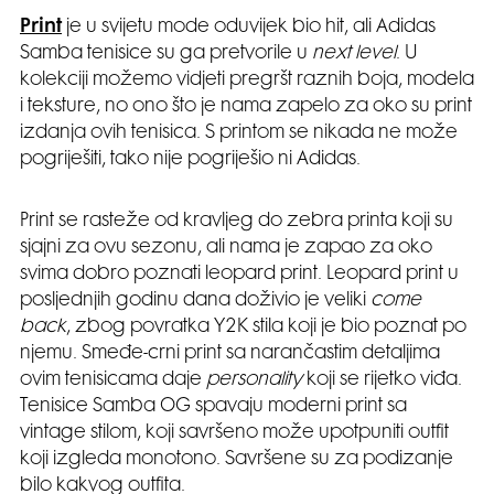
Print
je u svijetu mode oduvijek bio hit, ali Adidas
Samba tenisice su ga pretvorile u
next level
. U
kolekciji možemo vidjeti pregršt raznih boja, modela
i teksture, no ono što je nama zapelo za oko su print
izdanja ovih tenisica. S printom se nikada ne može
pogriješiti, tako nije pogriješio ni Adidas.
Print se rasteže od kravljeg do zebra printa koji su
sjajni za ovu sezonu, ali nama je zapao za oko
svima dobro poznati leopard print. Leopard print u
posljednjih godinu dana doživio je veliki
come
back
, zbog povratka Y2K stila koji je bio poznat po
njemu. Smeđe-crni print sa narančastim detaljima
ovim tenisicama daje
personality
koji se rijetko viđa.
Tenisice Samba OG spavaju moderni print sa
vintage stilom, koji savršeno može upotpuniti outfit
koji izgleda monotono. Savršene su za podizanje
bilo kakvog outfita.