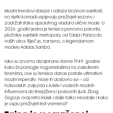
Modni trendovi dolaze i odlaze brzinom svjetlosti,
no rijetki komadi uspijevaju preživjeti sezonu i
zadržati status apsolutnog vladara ulične mode. U
2026. godini jedna je tenisica ponovno pokorila
pločnike svjetskih metropola, od Tokija i Pariza do
naših ulica. Riječ je, naravno, o legendarnom
modelu Adidas Samba.
Iako su izvorno dizajnirane davne 1949. godine
kako bi pomogle nogometašima na zaleđenim
terenima, ove su tenisice danas postale ultimativni
modni imperativ. Nose ih doslovno svi – od
holivudskih zvijezda s A-liste i vodećih modnih
influencera do tinejdžera i poslovnih ljudi. Zbog
čega je ovaj retro klasik i dalje toliko neodoljiv i kako
je uspio preživjeti test vremena?