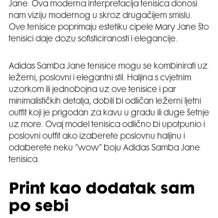
Jane. Ova moderna interpretacija tenisica donosi
nam viziju modernog u skroz drugačijem smislu.
Ove tenisice poprimaju estetiku cipele Mary Jane što
tenisici daje dozu sofisticiranosti i elegancije.
Adidas Samba Jane tenisice mogu se kombinirati uz
ležerni, poslovni i elegantni stil. Haljina s cvjetnim
uzorkom ili jednobojna uz ove tenisice i par
minimalističkih detalja, dobili bi odličan ležerni ljetni
outfit koji je prigodan za kavu u gradu ili duge šetnje
uz more. Ovaj model tenisica odlično bi upotpunio i
poslovni outfit ako izaberete poslovnu haljinu i
odaberete neku “wow” boju Adidas Samba Jane
tenisica.
Print kao dodatak sam
po sebi