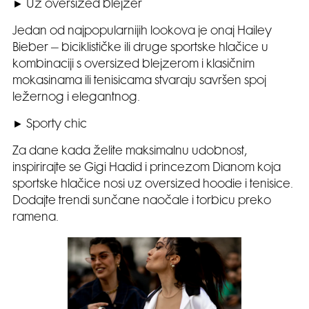
► Uz oversized blejzer
Jedan od najpopularnijih lookova je onaj Hailey
Bieber – biciklističke ili druge sportske hlačice u
kombinaciji s oversized blejzerom i klasičnim
mokasinama ili tenisicama stvaraju savršen spoj
ležernog i elegantnog.
► Sporty chic
Za dane kada želite maksimalnu udobnost,
inspirirajte se Gigi Hadid i princezom Dianom koja
sportske hlačice nosi uz oversized hoodie i tenisice.
Dodajte trendi sunčane naočale i torbicu preko
ramena.