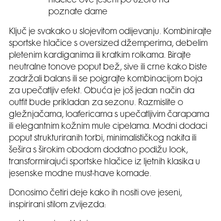
hlačice ove jeseni po uzoru na
poznate dame
Ključ je svakako u slojevitom odijevanju. Kombinirajte
sportske hlačice s oversized džemperima, debelim
pletenim kardiganima ili kratkim rolkama. Birajte
neutralne tonove poput bež, sive ili crne kako biste
zadržali balans ili se poigrajte kombinacijom boja
za upečatljiv efekt. Obuća je još jedan način da
outfit bude prikladan za sezonu. Razmislite o
gležnjačama, loafericama s upečatljivim čarapama
ili elegantnim kožnim mule cipelama. Modni dodaci
poput strukturiranih torbi, minimalističkog nakita ili
šešira s širokim obodom dodatno podižu look,
transformirajući sportske hlačice iz ljetnih klasika u
jesenske modne must-have komade.
Donosimo četiri deje kako ih nositi ove jeseni,
inspirirani stilom zvijezda: