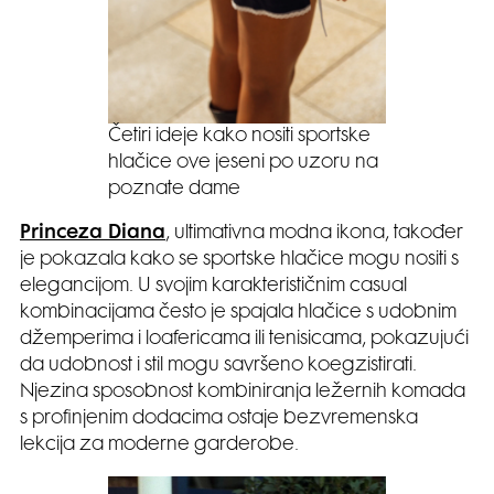
Četiri ideje kako nositi sportske
hlačice ove jeseni po uzoru na
poznate dame
Princeza Diana
, ultimativna modna ikona, također
je pokazala kako se sportske hlačice mogu nositi s
elegancijom. U svojim karakterističnim casual
kombinacijama često je spajala hlačice s udobnim
džemperima i loafericama ili tenisicama, pokazujući
da udobnost i stil mogu savršeno koegzistirati.
Njezina sposobnost kombiniranja ležernih komada
s profinjenim dodacima ostaje bezvremenska
lekcija za moderne garderobe.