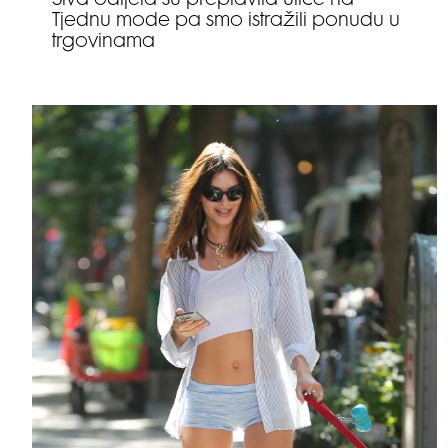
Siva odijela su preplavila ulice na
Tjednu mode pa smo istražili ponudu u
trgovinama