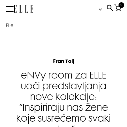
0
Elle
Elle
Fran Tolj
eNVy room za ELLE
uoči predstavljanja
nove kolekcije:
“Inspiriraju nas žene
koje susrećemo svaki