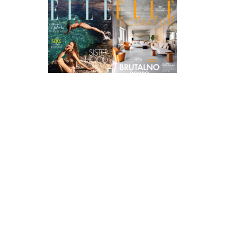
Pretplati se na časopis
PRETPLATITE SE
Elle Projects
Elle Beauty Awards
Elle Style Awards
Horoskop
Elle stav
Lifestyle
Decoration