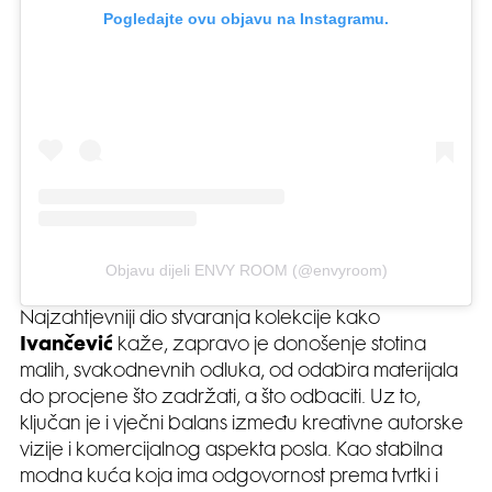
Pogledajte ovu objavu na Instagramu.
Objavu dijeli ENVY ROOM (@envyroom)
Najzahtjevniji dio stvaranja kolekcije kako
Ivančević
kaže, zapravo je donošenje stotina
malih, svakodnevnih odluka, od odabira materijala
do procjene što zadržati, a što odbaciti. Uz to,
ključan je i vječni balans između kreativne autorske
vizije i komercijalnog aspekta posla. Kao stabilna
modna kuća koja ima odgovornost prema tvrtki i