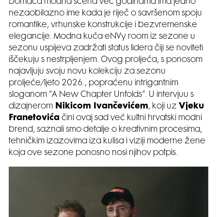
Domaća modna scena već godinama ima jedno
nezaobilazno ime kada je riječ o savršenom spoju
romantike, vrhunske konstrukcije i bezvremenske
elegancije. Modna kuća eNVy room iz sezone u
sezonu uspijeva zadržati status lidera čiji se noviteti
iščekuju s nestrpljenjem. Ovog proljeća, s ponosom
najavljuju svoju novu kolekciju za sezonu
proljeće/ljeto 2026., popraćenu intrigantnim
sloganom “A New Chapter Unfolds”. U intervjuu s
dizajnerom
Nikicom Ivančevićem
, koji uz
Vjeku
Franetovića
čini ovaj sad već kultni hrvatski modni
brend, saznali smo detalje o kreativnim procesima,
tehničkim izazovima iza kulisa i viziji moderne žene
koja ove sezone ponosno nosi njihov potpis.