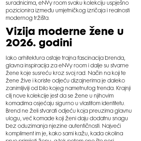
suradnicima, eNVy room svaku kolekciju uspješno
pozicionira između umjetničkog izričaja i realnosti
modernog tržišta.
Vizija moderne žene u
2026. godini
Iako arhitektura ostaje trajna fascinacija brenda,
glavna inspiracija za eNVy room i dalje su stvarne
žene koje susreću kroz svoj rad. Način na koji te
žene žive i koriste odjeću dizajnerima je daleko
zanimljiviji od bilo kojeg nametnutog trenda. Krajnji
cilj nove kolekcije jest da se žene u njihovim
komadima osjećaju sigurno u vlastitom identitetu.
Brend ne želi stvarati odjeću koja preuzima glavnu
ulogu, već komade koji ženi daju dodatnu snagu
bez oduzimanja njezine autentičnosti. Najveći
kompliment im je, kako sami kažu, kada okolina