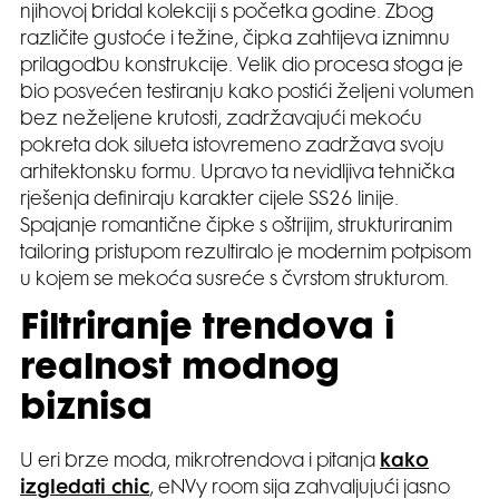
njihovoj bridal kolekciji s početka godine. Zbog
različite gustoće i težine, čipka zahtijeva iznimnu
prilagodbu konstrukcije. Velik dio procesa stoga je
bio posvećen testiranju kako postići željeni volumen
bez neželjene krutosti, zadržavajući mekoću
pokreta dok silueta istovremeno zadržava svoju
arhitektonsku formu. Upravo ta nevidljiva tehnička
rješenja definiraju karakter cijele SS26 linije.
Spajanje romantične čipke s oštrijim, strukturiranim
tailoring pristupom rezultiralo je modernim potpisom
u kojem se mekoća susreće s čvrstom strukturom.
Filtriranje trendova i
realnost modnog
biznisa
U eri brze moda, mikrotrendova i pitanja
kako
izgledati chic
, eNVy room sija zahvaljujući jasno