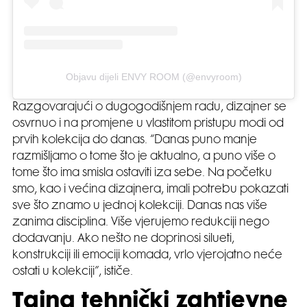
Objavu dijeli ENVY ROOM (@envyroom)
Razgovarajući o dugogodišnjem radu, dizajner se
osvrnuo i na promjene u vlastitom pristupu modi od
prvih kolekcija do danas. “Danas puno manje
razmišljamo o tome što je aktualno, a puno više o
tome što ima smisla ostaviti iza sebe. Na početku
smo, kao i većina dizajnera, imali potrebu pokazati
sve što znamo u jednoj kolekciji. Danas nas više
zanima disciplina. Više vjerujemo redukciji nego
dodavanju. Ako nešto ne doprinosi silueti,
konstrukciji ili emociji komada, vrlo vjerojatno neće
ostati u kolekciji”, ističe.
Tajna tehnički zahtjevne