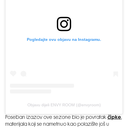
Pogledajte ovu objavu na Instagramu.
Objavu dijeli ENVY ROOM (@envyroom)
Poseban izazov ove sezone bio je povratak
čipke
,
materijala koji se nametnuo kao polazište još u