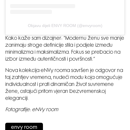
Objavu dijeli ENVY ROOM (@envyroom)
Kako kaže sam dizajner: “Modernu ženu sve manje
zanimaju stroge definicije stila i podjele između
minimalizma i maksimalizma. Fokus se prebacio na
izbor između autentičnosti i površnosti.”
Nova kolekcija eNVy rooma savršen je odgovor na
taj zahtjev vremena, nudeći modu koja omogućuje
individualnost i prati dinamičan život suvremene
žene, ostajući pritom vjeran bezvremenskoj
eleganciji.
Fotografije: eNVy room
envy room