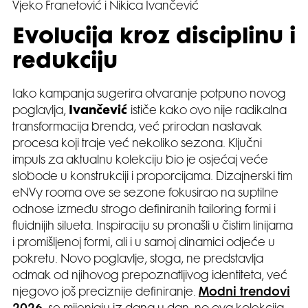
Vjeko Franetović i Nikica Ivančević
Evolucija kroz disciplinu i
redukciju
Iako kampanja sugerira otvaranje potpuno novog
poglavlja,
Ivančević
ističe kako ovo nije radikalna
transformacija brenda, već prirodan nastavak
procesa koji traje već nekoliko sezona. Ključni
impuls za aktualnu kolekciju bio je osjećaj veće
slobode u konstrukciji i proporcijama. Dizajnerski tim
eNVy rooma ove se sezone fokusirao na suptilne
odnose između strogo definiranih tailoring formi i
fluidnijih silueta. Inspiraciju su pronašli u čistim linijama
i promišljenoj formi, ali i u samoj dinamici odjeće u
pokretu. Novo poglavlje, stoga, ne predstavlja
odmak od njihovog prepoznatljivog identiteta, već
njegovo još preciznije definiranje.
Modni trendovi