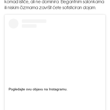
komad ističe, ali ne dominira. Elegantnim salonkama
ili niskim čizmama završit ćete sofisticiran dojam.
Pogledajte ovu objavu na Instagramu.