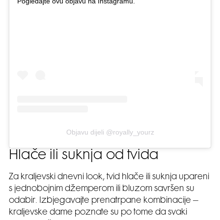
Pogledajte ovu objavu na Instagramu.
Objavu dijeli @royally_yourz
Hlače ili suknja od tvida
Za kraljevski dnevni look, tvid hlače ili suknja upareni
s jednobojnim džemperom ili bluzom savršen su
odabir. Izbjegavajte prenatrpane kombinacije –
kraljevske dame poznate su po tome da svaki