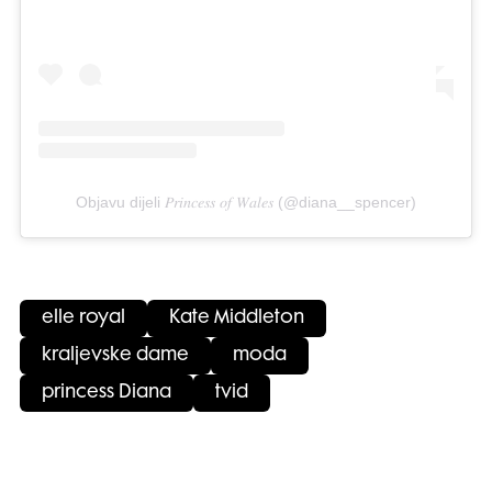
Objavu dijeli 𝑃𝑟𝑖𝑛𝑐𝑒𝑠𝑠 𝑜𝑓 𝑊𝑎𝑙𝑒𝑠 (@diana__spencer)
elle royal
Kate Middleton
kraljevske dame
moda
princess Diana
tvid