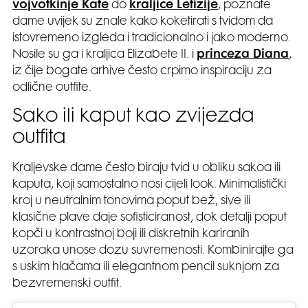
vojvotkinje Kate
do
kraljice Letizije
, poznate
dame uvijek su znale kako koketirati s tvidom da
istovremeno izgleda i tradicionalno i jako moderno.
Nosile su ga i kraljica Elizabete II. i
princeza Diana
,
iz čije bogate arhive često crpimo inspiraciju za
odlične outfite.
Sako ili kaput kao zvijezda
outfita
Kraljevske dame često biraju tvid u obliku sakoa ili
kaputa, koji samostalno nosi cijeli look. Minimalistički
kroj u neutralnim tonovima poput bež, sive ili
klasične plave daje sofisticiranost, dok detalji poput
kopči u kontrastnoj boji ili diskretnih kariranih
uzoraka unose dozu suvremenosti. Kombinirajte ga
s uskim hlačama ili elegantnom pencil suknjom za
bezvremenski outfit.