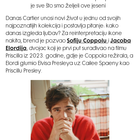
je sve što smo željeli ove jeseni
Danas Cartier unosi novi život u jednu od svojih
najpoznatijih kolekcija i postavlja pitanje: kako
danas izgleda ljubav? Za reinterpretaciju ikone
nakita, brend je pozvao
Sofiju Coppolu
i
Jacoba
Elordija
, dvojac koji je prvi put surađivao na filmu
Priscilla iz 2023. godine, gdje je Coppola režirala, a
Elordi glumio Elvisa Presleya uz Cailee Spaeny kao
Priscillu Presley.