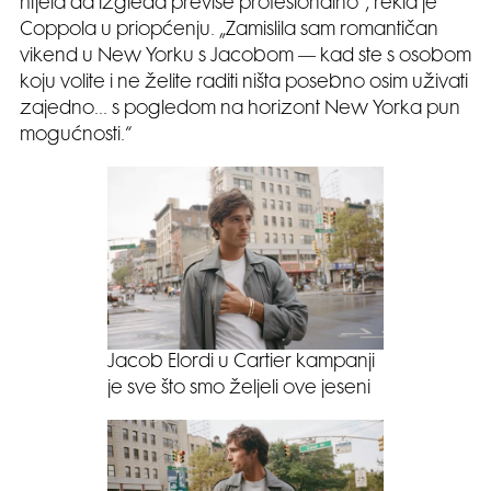
htjela da izgleda previše profesionalno“, rekla je
Coppola u priopćenju. „Zamislila sam romantičan
vikend u New Yorku s Jacobom — kad ste s osobom
koju volite i ne želite raditi ništa posebno osim uživati
zajedno… s pogledom na horizont New Yorka pun
mogućnosti.“
Jacob Elordi u Cartier kampanji
je sve što smo željeli ove jeseni