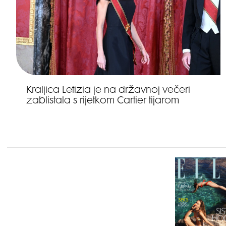
Kraljica Letizia je na državnoj večeri
zablistala s rijetkom Cartier tijarom