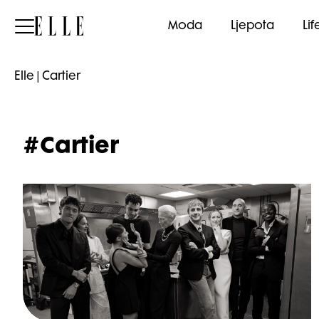
Elle
Moda
Ljepota
Lif
Elle
|
Cartier
#Cartier