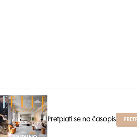
Pretplati se na časopis
PRETP