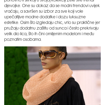
ponovno it stil koji u svojoj kolekciji žele sve trendi
djevojke. One su dokaz da se modni trendovi uvijek
vraćaju, a savršen su izbor za sve koji vole
upečatljive modne dodatke i dozu luksuzne
estetike. Osim što izgledaju chic, vrlo su praktične jer
pružaju dodatnu zaštitu od sunca i često prekrivaju
velik dio lica, što ih čini omiljenim modelom i među
poznatim osobama.