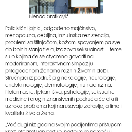
Nenad bratković
Policistični jajnici, odgođeno majčinstvo,
menopauza, debljina, inzulinska rezistencija,
problemi sa štitnjačom, kožom, spavanjem pa sve
do bolnih stanja tijela, izazova seksualnosti – teme
su o kojima će se otvoreno govoriti na
moderiranom, interaktivnom simpoziju
prilagođenom ženama raznih životnih dobi.
Stručnjaci iz područja ginekologije, neurologije,
endokrinologije, dermatologije, nutricionizma,
fitofarmacije, ljekarništva, psihologije, seksualne
medicine i drugih znanstvenih područja će otkriti
uzroke problema koji narušavaju zdravlje, a time i
kvalitetu života žena.
„Već dugi niz godina svojim pacijentima pristupam