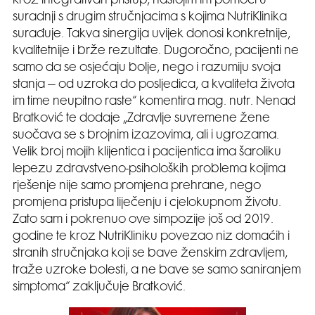
kroz integrativan pristup, nastojim im pomoći u
suradnji s drugim stručnjacima s kojima NutriKlinika
surađuje. Takva sinergija uvijek donosi konkretnije,
kvalitetnije i brže rezultate. Dugoročno, pacijenti ne
samo da se osjećaju bolje, nego i razumiju svoja
stanja – od uzroka do posljedica, a kvaliteta života
im time neupitno raste“ komentira mag. nutr. Nenad
Bratković te dodaje „Zdravlje suvremene žene
suočava se s brojnim izazovima, ali i ugrozama.
Velik broj mojih klijentica i pacijentica ima šaroliku
lepezu zdravstveno-psiholoških problema kojima
rješenje nije samo promjena prehrane, nego
promjena pristupa liječenju i cjelokupnom životu.
Zato sam i pokrenuo ove simpozije još od 2019.
godine te kroz NutriKliniku povezao niz domaćih i
stranih stručnjaka koji se bave ženskim zdravljem,
traže uzroke bolesti, a ne bave se samo saniranjem
simptoma“ zaključuje Bratković.