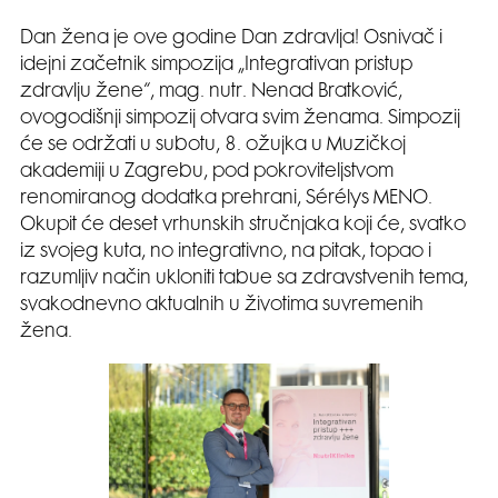
Dan žena je ove godine Dan zdravlja! Osnivač i
idejni začetnik simpozija „Integrativan pristup
zdravlju žene“, mag. nutr. Nenad Bratković,
ovogodišnji simpozij otvara svim ženama. Simpozij
će se održati u subotu, 8. ožujka u Muzičkoj
akademiji u Zagrebu, pod pokroviteljstvom
renomiranog dodatka prehrani, Sérélys MENO.
Okupit će deset vrhunskih stručnjaka koji će, svatko
iz svojeg kuta, no integrativno, na pitak, topao i
razumljiv način ukloniti tabue sa zdravstvenih tema,
svakodnevno aktualnih u životima suvremenih
žena.