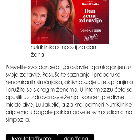
nutriklinika simpozij za dan
žena
Posvetite svoj dan sebi, „proslavite“ ga ulaganjem u
svoje zdravlje. Poslušajte saznanja i preporuke
renomiranih stručnjaka, aktivno sudjelujte s pitanjima
i družite se s dragim ženama. U intermezzu ćete se
opustiti uz zdrava osvježenja i koncert predivne
mlade dive, Lu Jakelić, a za kraj partneri NutriKlinike
pripremaju bogate poklon pakete svim sudionicima
simpozija.
kvaliteta života
dan žena