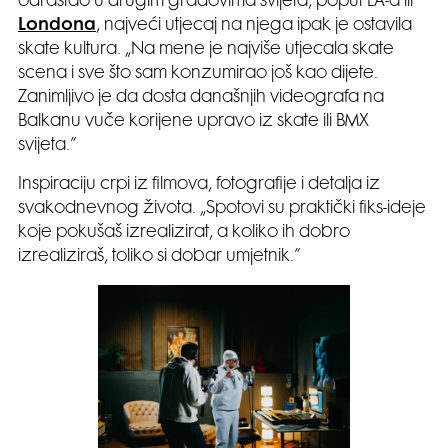
odrastao u drugim gradovima svijeta, poput LA-a ili
Londona
, najveći utjecaj na njega ipak je ostavila
skate kultura. „Na mene je najviše utjecala skate
scena i sve što sam konzumirao još kao dijete.
Zanimljivo je da dosta današnjih videografa na
Balkanu vuče korijene upravo iz skate ili BMX
svijeta.”
Inspiraciju crpi iz filmova, fotografije i detalja iz
svakodnevnog života. „Spotovi su praktički fiks-ideje
koje pokušaš izrealizirat, a koliko ih dobro
izrealiziraš, toliko si dobar umjetnik.”