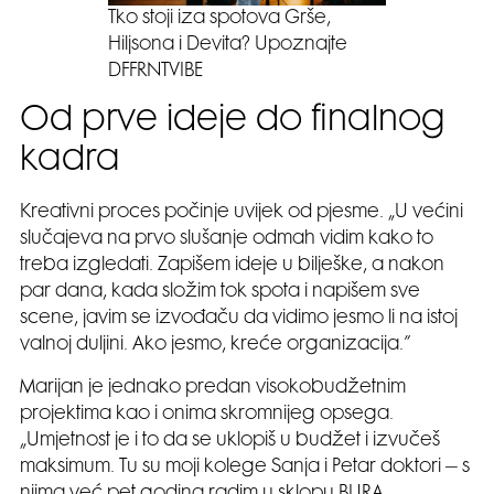
Tko stoji iza spotova Grše,
Hiljsona i Devita? Upoznajte
DFFRNTVIBE
Od prve ideje do finalnog
kadra
Kreativni proces počinje uvijek od pjesme. „U većini
slučajeva na prvo slušanje odmah vidim kako to
treba izgledati. Zapišem ideje u bilješke, a nakon
par dana, kada složim tok spota i napišem sve
scene, javim se izvođaču da vidimo jesmo li na istoj
valnoj duljini. Ako jesmo, kreće organizacija.”
Marijan je jednako predan visokobudžetnim
projektima kao i onima skromnijeg opsega.
„Umjetnost je i to da se uklopiš u budžet i izvučeš
maksimum. Tu su moji kolege Sanja i Petar doktori – s
njima već pet godina radim u sklopu BURA