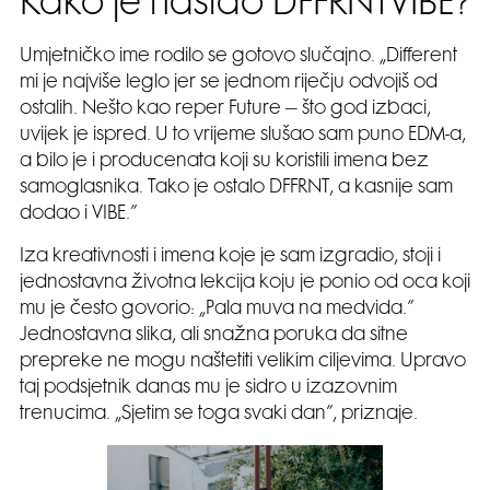
Kako je nastao DFFRNTVIBE?
Umjetničko ime rodilo se gotovo slučajno. „Different
mi je najviše leglo jer se jednom riječju odvojiš od
ostalih. Nešto kao reper Future – što god izbaci,
uvijek je ispred. U to vrijeme slušao sam puno EDM-a,
a bilo je i producenata koji su koristili imena bez
samoglasnika. Tako je ostalo DFFRNT, a kasnije sam
dodao i VIBE.”
Iza kreativnosti i imena koje je sam izgradio, stoji i
jednostavna životna lekcija koju je ponio od oca koji
mu je često govorio: „Pala muva na medvida.”
Jednostavna slika, ali snažna poruka da sitne
prepreke ne mogu naštetiti velikim ciljevima. Upravo
taj podsjetnik danas mu je sidro u izazovnim
trenucima. „Sjetim se toga svaki dan”, priznaje.