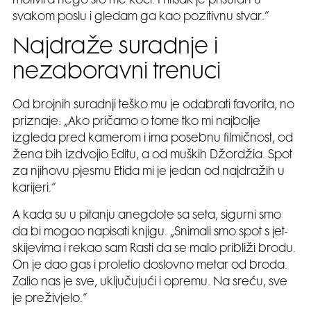
motivira nego što me koči. Pritisak je prisutan u
svakom poslu i gledam ga kao pozitivnu stvar.”
Najdraže suradnje i
nezaboravni trenuci
Od brojnih suradnji teško mu je odabrati favorita, no
priznaje: „Ako pričamo o tome tko mi najbolje
izgleda pred kamerom i ima posebnu filmičnost, od
žena bih izdvojio Editu, a od muških Džordžia. Spot
za njihovu pjesmu Etida mi je jedan od najdražih u
karijeri.”
A kada su u pitanju anegdote sa seta, sigurni smo
da bi mogao napisati knjigu. „Snimali smo spot s jet-
skijevima i rekao sam Rasti da se malo približi brodu.
On je dao gas i proletio doslovno metar od broda.
Zalio nas je sve, uključujući i opremu. Na sreću, sve
je preživjelo.”