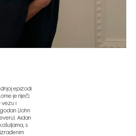
ednjoj epizodi
ome je riječ).
 vezu i
I zgodan (John
jeveru). Aidan
 košuljama, s
 izrađenim