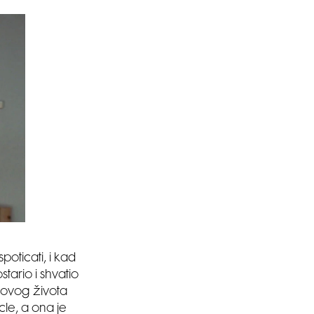
poticati, i kad
stario i shvatio
egovog života
icle, a ona je