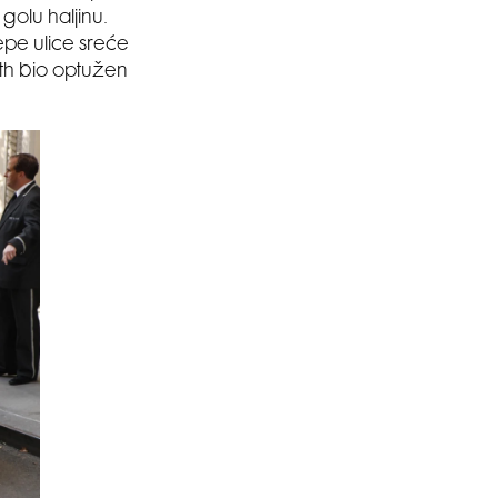
golu haljinu.
jepe ulice sreće
oth bio optužen