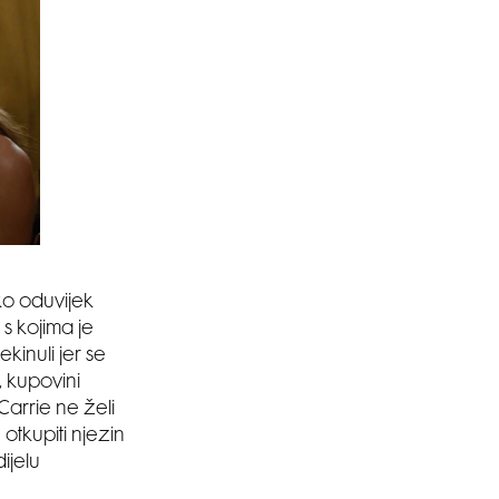
ako oduvijek
 s kojima je
kinuli jer se
, kupovini
 Carrie ne želi
 otkupiti njezin
dijelu