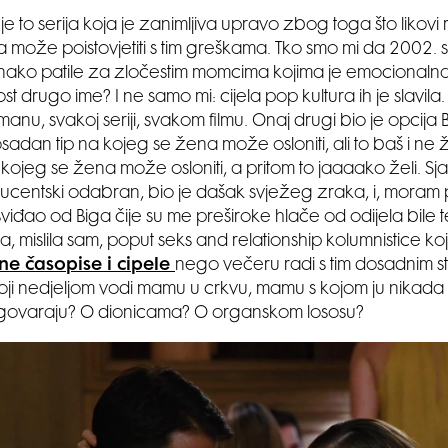
 to serija koja je zanimljiva upravo zbog toga što likovi 
ka može poistovjetiti s tim greškama. Tko smo mi da 2002. 
nako patile za zločestim momcima kojima je emocionaln
t drugo ime? I ne samo mi: cijela pop kultura ih je slavila. Bi
nu, svakoj seriji, svakom filmu. Onaj drugi bio je opcija B
dan tip na kojeg se žena može osloniti, ali to baš i ne že
 kojeg se žena može osloniti, a pritom to jaaaako želi. Sja
entski odabran, bio je dašak svježeg zraka, i, moram pr
viđao od Biga čije su me preširoke hlače od odijela bile teš
a, mislila sam, poput seks and relationship kolumnistice koj
e časopise i cipele
nego večeru radi s tim dosadnim st
ji nedjeljom vodi mamu u crkvu, mamu s kojom ju nikada
ovaraju? O dionicama? O organskom lososu?