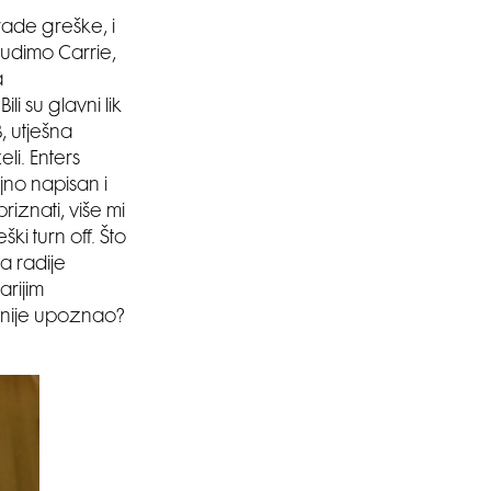
rade greške, i
sudimo Carrie,
a
li su glavni lik
, utješna
li. Enters
jno napisan i
iznati, više mi
ki turn off. Što
a radije
arijim
 nije upoznao?