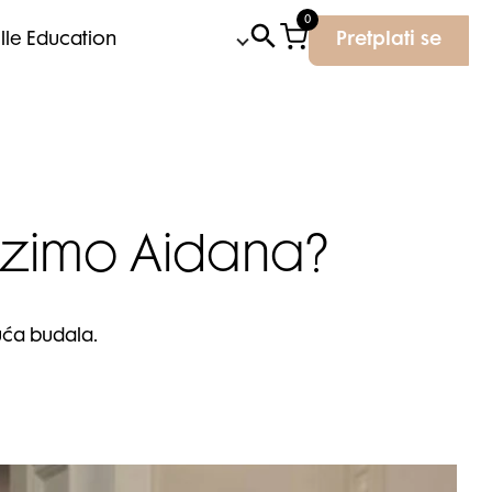
0
Elle Education
Pretplati se
mrzimo Aidana?
juća budala.