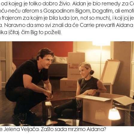
od kojeg je toliko dobro živio. Aidan je bio remedy za Ca
ću-neću aferom s Gospodinom Bigom, bogatim, ali emot
rajerom za kojim je bila luda (on, not so much), i koji joj j
a. Naravno da smo svi znali da će Carrie prevariti Aidana 
ka (čitaj: čim Big to poželi).
še Jelena Veljača: Zašto sada mrzimo Aidana?