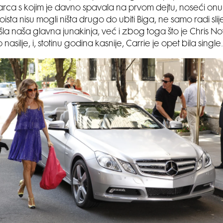
rca s kojim je davno spavala na prvom dejtu, noseći onu 
ista nisu mogli ništa drugo do ubiti Biga, ne samo radi sli
ašla naša glavna junakinja, već i zbog toga što je Chris N
nasilje, i, stotinu godina kasnije, Carrie je opet bila single.