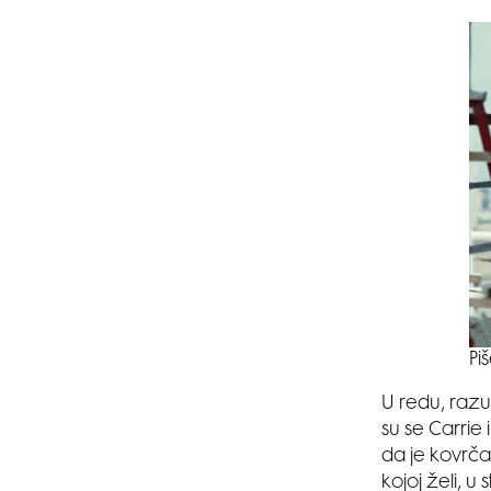
Pi
U redu, razum
su se Carrie 
da je kovrča
kojoj želi, u