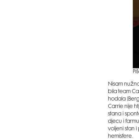
Pi
Nisam nužno b
bila team Car
hodala (Berge
Carrie nije 
stana i spont
djecu i farmu
voljeni stan i
hemisfere.