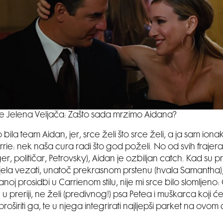
še Jelena Veljača: Zašto sada mrzimo Aidana?
ila team Aidan, jer, srce želi što srce želi, a ja sam ion
rie: nek naša cura radi što god poželi. No od svih frajera
r, političar, Petrovsky), Aidan je ozbiljan catch. Kad su pre
htjela vezati, unatoč prekrasnom prstenu (hvala Samantha)
anoj prosidbi u Carrienom stilu, nije mi srce bilo slomljeno:
 u preriji, ne želi (predivnog!) psa Petea i muškarca koji će
 proširiti ga, te u njega integrirati najljepši parket na ovom 