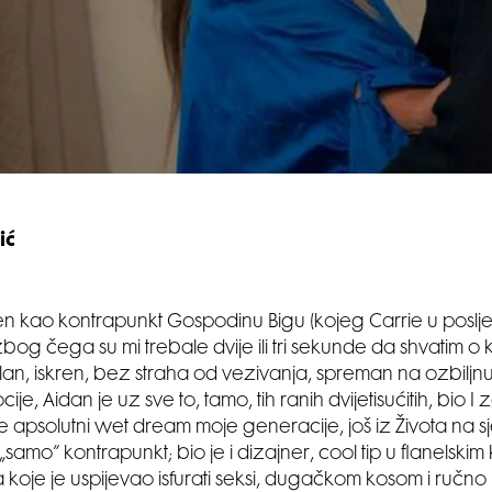
ić
ljen kao kontrapunkt Gospodinu Bigu (kojeg Carrie u poslj
og čega su mi trebale dvije ili tri sekunde da shvatim o k
jalan, iskren, bez straha od vezivanja, spreman na ozbiljnu
ije, Aidan je uz sve to, tamo, tih ranih dvijetisućitih, bio 
je apsolutni wet dream moje generacije, još iz Života na s
 „samo“ kontrapunkt; bio je i dizajner, cool tip u flanelskim
koje je uspijevao isfurati seksi, dugačkom kosom i ručno