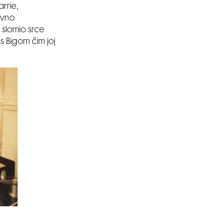
rrie,
ivno
e slomio srce
s Bigom čim joj