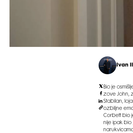
Ivan Il
Bio je osmiš
zove John, zb
Stabilan, lo
ozbiljne emoc
Corbett bio 
nije ipak bio
narukvicama 