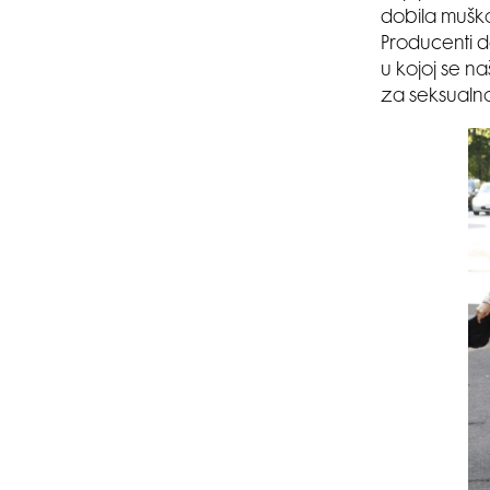
dobila muška
Producenti do
u kojoj se n
za seksualno 