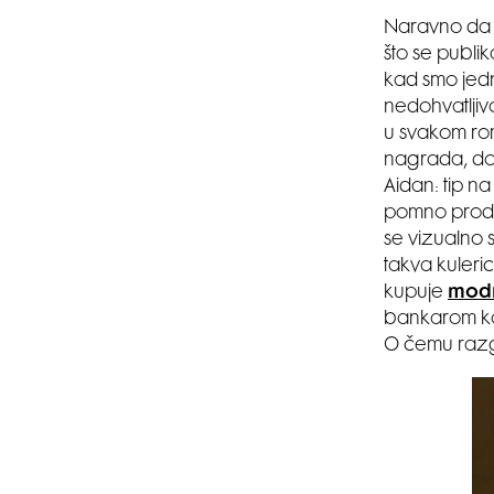
Naravno da je
što se publi
kad smo jed
nedohvatljivos
u svakom roma
nagrada, dosa
Aidan: tip na
pomno produc
se vizualno s
takva kuleric
kupuje
modn
bankarom ko
O čemu razg