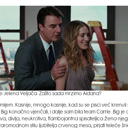
še Jelena Veljača: Zašto sada mrzimo Aidana?
ijem. Kasnije, mnogo kasnije, kad su se pisci već krenuli s
i Big konačno vjenčali, i dalje sam bila team Carrie. Big je o
va, divlja, neukrotiva, flambojantna spisateljica žena nj
 staromodnom stilu ljubitelja crvenog mesa, pirjati teleće šn