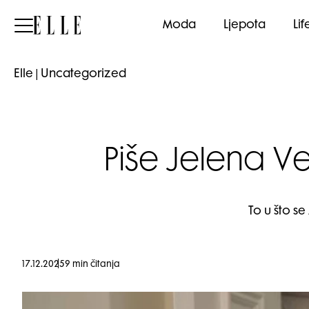
Elle
Moda
Ljepota
Lif
Elle
|
Uncategorized
Piše Jelena V
To u što se
17.12.2025
9 min čitanja