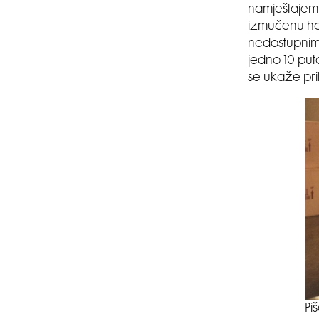
namještajem 
izmučenu ho
nedostupnim f
jedno 10 put
se ukaže prili
Pi