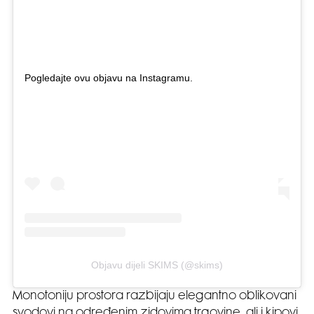
Pogledajte ovu objavu na Instagramu.
Objavu dijeli SKIMS (@skims)
Monotoniju prostora razbijaju elegantno oblikovani
svodovi na određenim zidovima trgovine, ali i kipovi