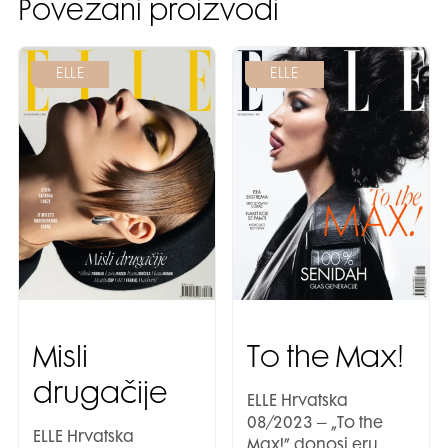
Povezani proizvodi
ELLE
ELLE
Misli
To the Max!
drugačije
ELLE Hrvatska
08/2023 – „To the
ELLE Hrvatska
Max!” donosi eru