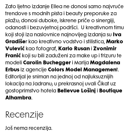
Zato ljetno izdanje Ellea ne donosi samo najvruće
trendove s modnih pista i beauty preporuke za
plažu; donosi duboke, iskrene priče o sinergiji,
odanosti i bezuvjetnoj podršci. U kreativnom timu
koji stoji iza naslovnice najnovijeg izdanja su
Iva
Gradiše
r kao kreativno vodstvo i stilistica,
Marko
Vulević
kao fotograf,
Karlo Rusan
i
Zvonimir
Franić
koji su bili zaduženi za make up i frizuru te
modeli
Carolin Buchegger
i Marija
Magdalena
Erbus
iz agencije
Colors Model Managemen
t.
Editorijal je sniman na jednoj od najluksuznijih
lokacija na Jadranu; u prekrasnoj uvali Čikat uz
gostoprimstvo hotela
Bellevue Lošinj
i
Boutique
Alhambra
.
Recenzije
Još nema recenzija.