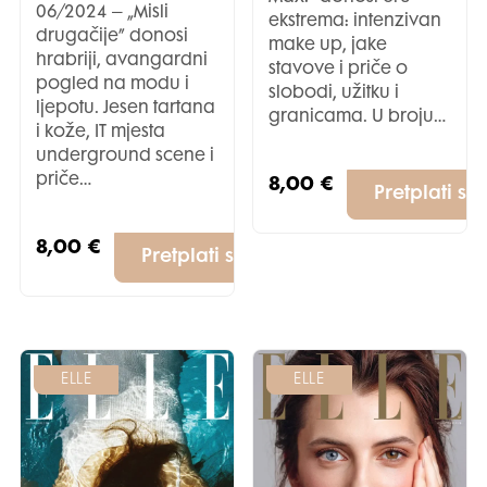
06/2024 – „Misli
ekstrema: intenzivan
drugačije” donosi
make up, jake
hrabriji, avangardni
stavove i priče o
pogled na modu i
slobodi, užitku i
ljepotu. Jesen tartana
granicama. U broju…
i kože, IT mjesta
underground scene i
priče…
8,00
€
Pretplati se
8,00
€
Pretplati se
ELLE
ELLE