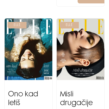
ELLE
ELLE
Ono kad
Misli
letiš
drugačije