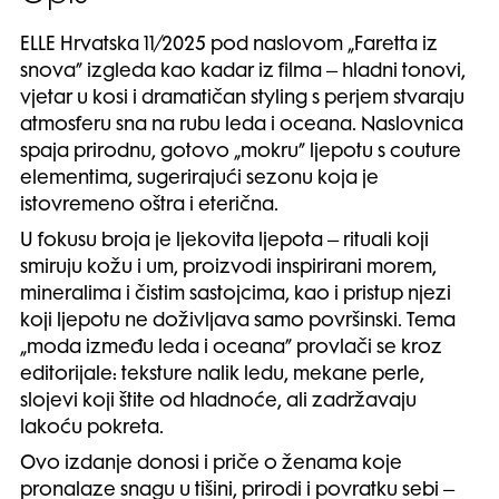
ELLE Hrvatska 11/2025 pod naslovom „Faretta iz
snova” izgleda kao kadar iz filma – hladni tonovi,
vjetar u kosi i dramatičan styling s perjem stvaraju
atmosferu sna na rubu leda i oceana. Naslovnica
spaja prirodnu, gotovo „mokru” ljepotu s couture
elementima, sugerirajući sezonu koja je
istovremeno oštra i eterična.
U fokusu broja je ljekovita ljepota – rituali koji
smiruju kožu i um, proizvodi inspirirani morem,
mineralima i čistim sastojcima, kao i pristup njezi
koji ljepotu ne doživljava samo površinski. Tema
„moda između leda i oceana” provlači se kroz
editorijale: teksture nalik ledu, mekane perle,
slojevi koji štite od hladnoće, ali zadržavaju
lakoću pokreta.
Ovo izdanje donosi i priče o ženama koje
pronalaze snagu u tišini, prirodi i povratku sebi –