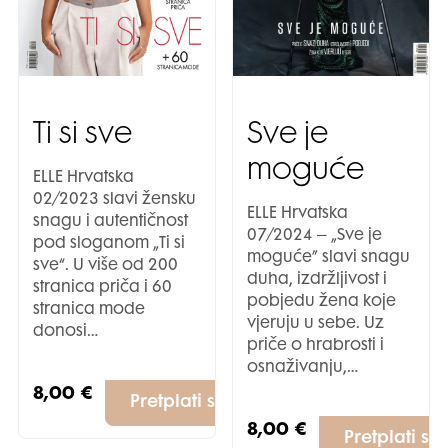
Ti si sve
Sve je
moguće
ELLE Hrvatska
02/2023 slavi žensku
ELLE Hrvatska
snagu i autentičnost
07/2024 – „Sve je
pod sloganom „Ti si
moguće” slavi snagu
sve“. U više od 200
duha, izdržljivost i
stranica priča i 60
pobjedu žena koje
stranica mode
vjeruju u sebe. Uz
donosi…
priče o hrabrosti i
osnaživanju,…
8,00
€
Pretplati se
8,00
€
Pretplati se