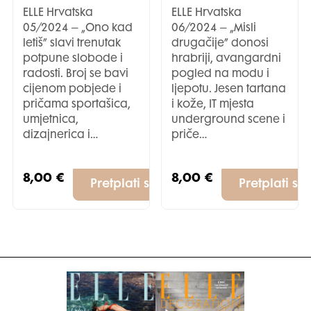
ELLE Hrvatska
ELLE Hrvatska
05/2024 – „Ono kad
06/2024 – „Misli
letiš” slavi trenutak
drugačije” donosi
potpune slobode i
hrabriji, avangardni
radosti. Broj se bavi
pogled na modu i
cijenom pobjede i
ljepotu. Jesen tartana
pričama sportašica,
i kože, IT mjesta
umjetnica,
underground scene i
dizajnerica i…
priče…
8,00
€
8,00
€
Pretplati se
Pretplati se