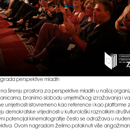
grada perspektive mladih
na širenju prostora za perspektive mladih u našoj organiza
anicama, branimo slobodu umjetničkog izražavanja i v
e umjetnosti istovremeno kao reference i kao platforme 
uju demokratske vrijednosti u kulturološki raznolikim društv
vni potencijal kinematografije često se odražava u nuđenj
ektiva. Ovom nagradom želimo potaknuti više angažmana