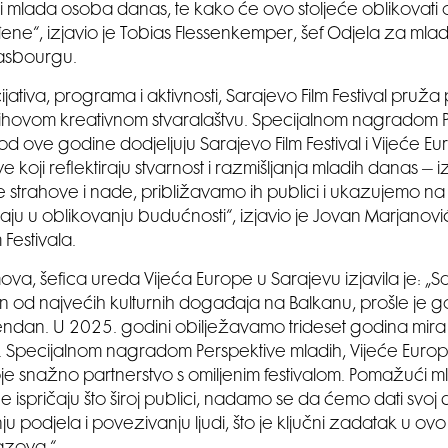
iti mlada osoba danas, te kako će ovo stoljeće oblikovati
đene“, izjavio je Tobias Flessenkemper, šef Odjela za mla
rasbourgu.
cijativa, programa i aktivnosti, Sarajevo Film Festival pruž
ihovom kreativnom stvaralaštvu. Specijalnom nagradom 
od ove godine dodjeljuju Sarajevo Film Festival i Vijeće Eu
ve koji reflektiraju stvarnost i razmišljanja mladih danas 
ve strahove i nade, približavamo ih publici i ukazujemo na
aju u oblikovanju budućnosti“, izjavio je Jovan Marjanović
 Festivala.
va, šefica ureda Vijeća Europe u Sarajevu izjavila je: „Sa
dan od najvećih kulturnih događaja na Balkanu, prošle je g
endan. U 2025. godini obilježavamo trideset godina mira u
 Specijalnom nagradom Perspektive mladih, Vijeće Euro
je snažno partnerstvo s omiljenim festivalom. Pomažući m
e ispričaju što široj publici, nadamo se da ćemo dati svoj
 podjela i povezivanju ljudi, što je ključni zadatak u ovo