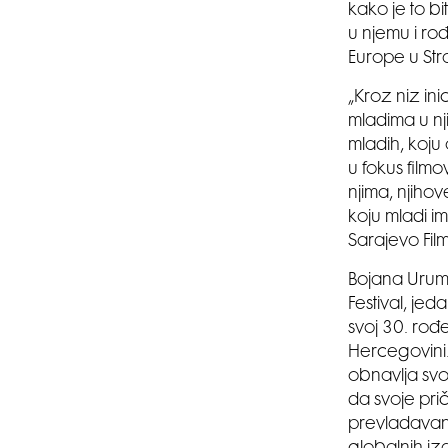
kako je to b
u njemu i ro
Europe u St
„Kroz niz ini
mladima u nj
mladih, koju 
u fokus filmo
njima, njiho
koju mladi im
Sarajevo Film
Bojana Urumo
Festival, je
svoj 30. rođ
Hercegovini.
obnavlja svo
da svoje prič
prevladavanju