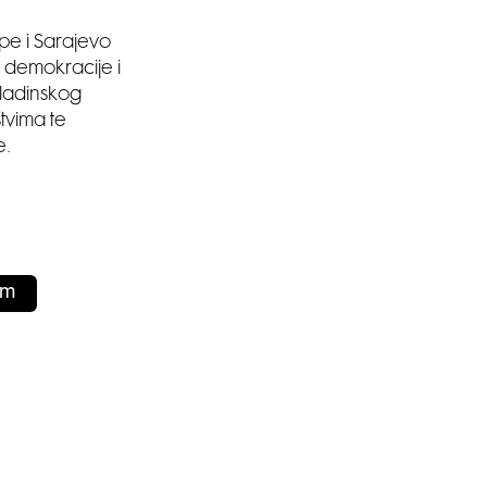
pe i Sarajevo
, demokracije i
mladinskog
tvima te
e.
lm