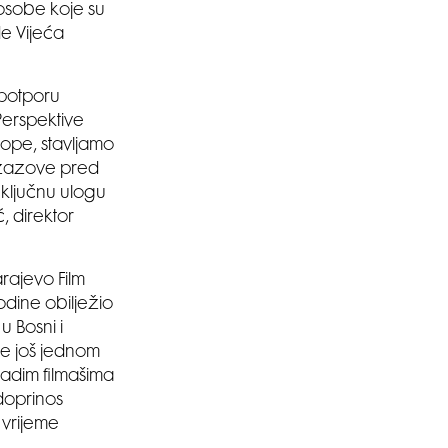
 osobe koje su
de Vijeća
a potporu
Perspektive
rope, stavljamo
– izazove pred
 ključnu ulogu
, direktor
rajevo Film
odine obilježio
 Bosni i
pe još jednom
ladim filmašima
 doprinos
 vrijeme