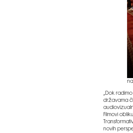
na
„Dok radimo 
državama čl
audiovizualn
Filmovi oblik
Transformati
novih persp