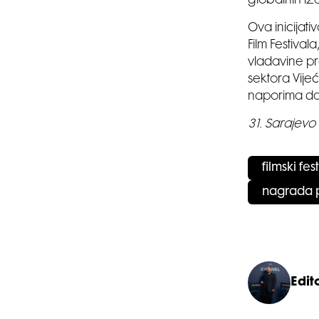
globalnih iz
Ova inicijat
Film Festival
vladavine pr
sektora Vije
naporima da 
31. Sarajevo
filmski fes
nagrada p
Edito