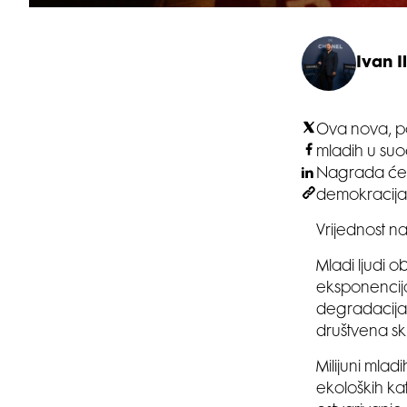
Ivan Il
Ova nova, po
mladih u suo
Nagrada će b
demokracija, 
Vrijednost na
Mladi ljudi o
eksponencija
degradacija 
društvena sk
Milijuni mlad
ekoloških ka