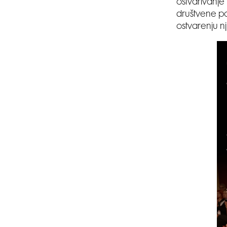
ostvarivanje
društvene po
ostvarenju nj