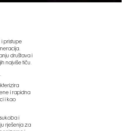
i pristupe
neracija.
anju društava i
h najviše tiču.
.
kterizira
ene i rapidna
i i kao
, sukoba i
ju rješenja za