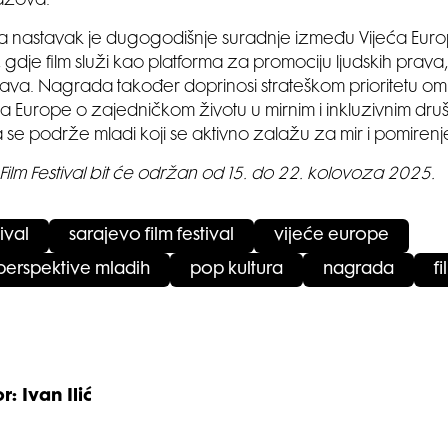
azova.“
iva nastavak je dugogodišnje suradnje između Vijeća Euro
a, gdje film služi kao platforma za promociju ljudskih prava
ava. Nagrada također doprinosi strateškom prioritetu o
ća Europe o zajedničkom životu u mirnim i inkluzivnim druš
se podrže mladi koji se aktivno zalažu za mir i pomirenj
 Film Festival bit će održan od 15. do 22. kolovoza 2025.
tival
sarajevo film festival
vijeće europe
erspektive mladih
pop kultura
nagrada
fi
r: Ivan Ilić