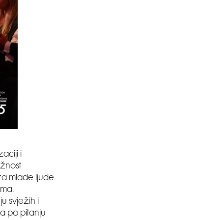
ciji i
ažnost
za mlade ljude.
ima.
u svježih i
 po pitanju