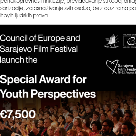
 jednakopravnosti i inkluzije, prevladavanje sukoba, ant
larizacije, za osnaživanje svih osoba, bez obzira na por
ihovih ljudskih prava.