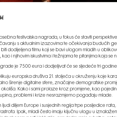
ić
sebna festivalska nagrada, u fokus će staviti perspektive 
čavanju s aktualnim izazovima te očekivanja budućih ge
iti dodijeljena filmu koji se bavi ulogom mladih u oblikov
kao i njihovim iskustvima i težnjama te pitanjima koja se nji
grade je 7500 eura i dodjeljivat će se sljedeće tri godine
blikuju europska društva 21. stoljeća u okruženju koje kara
lno širenje digitalne sfere, značajne demografske promj
okoliša. Kako i sami prolaze kroz promjene, kao pojedinc
upina, problemi i krize nesrazmjerno pogađaju mlade.
ih ljudi diljem Europe i susjednih regija trpe posljedice rata
tastrofa. Ipak, mladi često imaju ključnu ulogu u iznalažen