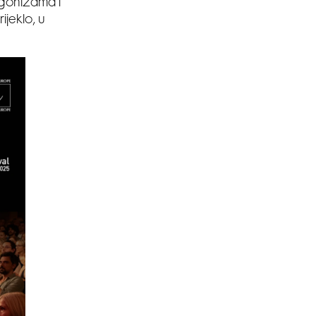
agonizama i
ijeklo, u