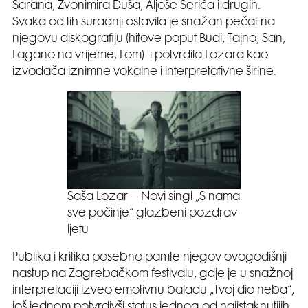
Šarana, Zvonimira Duša, Aljoše Šerića i drugih.
Svaka od tih suradnji ostavila je snažan pečat na
njegovu diskografiju (hitove poput Budi, Tajno, San,
Lagano na vrijeme, Lom) i potvrdila Lozara kao
izvođača iznimne vokalne i interpretativne širine.
Saša Lozar – Novi singl „S nama
sve počinje“ glazbeni pozdrav
ljetu
Publika i kritika posebno pamte njegov ovogodišnji
nastup na Zagrebačkom festivalu, gdje je u snažnoj
interpretaciji izveo emotivnu baladu „Tvoj dio neba“,
još jednom potvrdivši status jednog od najistaknutijih