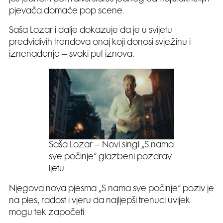
pjevača domaće pop scene.
Saša Lozar i dalje dokazuje da je u svijetu
predvidivih trendova onaj koji donosi svježinu i
iznenađenje – svaki put iznova.
Saša Lozar – Novi singl „S nama
sve počinje“ glazbeni pozdrav
ljetu
Njegova nova pjesma „S nama sve počinje“ poziv je
na ples, radost i vjeru da najljepši trenuci uvijek
mogu tek započeti.