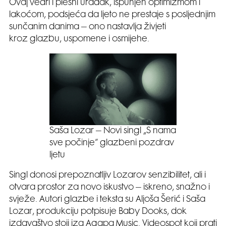
Ovaj vedri i plesni uradak, ispunjen optimizmom i
lakoćom, podsjeća da ljeto ne prestaje s posljednjim
sunčanim danima – ono nastavlja živjeti
kroz glazbu, uspomene i osmijehe.
Saša Lozar – Novi singl „S nama
sve počinje“ glazbeni pozdrav
ljetu
Singl donosi prepoznatljiv Lozarov senzibilitet, ali i
otvara prostor za novo iskustvo – iskreno, snažno i
svježe. Autori glazbe i teksta su Aljoša Šerić i Saša
Lozar, produkciju potpisuje Baby Dooks, dok
izdavaštvo stoji iza Agapa Music. Videospot koji prati