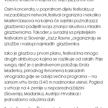
veličine ili talenti o kojima će svijet jazza tek čuti.
Osim koncerata, u popratnom dijelu festivala,uz
nezaobilazni network,festival organizira i nekoliko
Masterclassova na kojima će svjetski poznati jazz
glazbenici podijeliti svoja znanja i iskustva s mladim
glazbenicima. Također,u suradnji sa prijateljskim
festivalom iz Slovenije „Jazz Ravne „organiziraju se
izložbe i nastupi najmlađih glazbenika.
Iako je glazba u prvom planu, festival ima mnogo
drugih atributa po kojima se razlikuje od ostalih. Prije
svega, riječ je o jedinstvenom položaju brda
Mađerka, prirodnog fenomena kaskadnih
vinograda gdje se odvija većina programa – na
samom vrhu brda (340 m nadmorske visine). Pogled
s vrha je na 4 zemlje u neposrednoj blizini
(Slovenija, Mađarska, Austrija i Hrvatska) i
jednostavno oduzima dah.