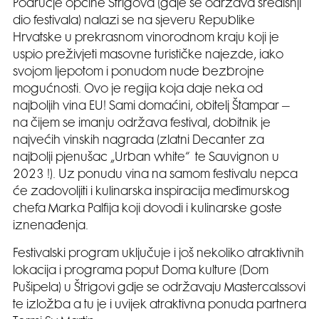
Područje općine Štrigova (gdje se održava središnji
dio festivala) nalazi se na sjeveru Republike
Hrvatske u prekrasnom vinorodnom kraju koji je
uspio preživjeti masovne turističke najezde, iako
svojom ljepotom i ponudom nude bezbrojne
mogućnosti. Ovo je regija koja daje neka od
najboljih vina EU! Sami domaćini, obitelj Štampar –
na čijem se imanju održava festival, dobitnik je
najvećih vinskih nagrada (zlatni Decanter za
najbolji pjenušac „Urban white“ te Sauvignon u
2023 !). Uz ponudu vina na samom festivalu nepca
će zadovoljiti i kulinarska inspiracija međimurskog
chefa Marka Palfija koji dovodi i kulinarske goste
iznenađenja.
Festivalski program uključuje i još nekoliko atraktivnih
lokacija i programa poput Doma kulture (Dom
Pušipela) u Štrigovi gdje se održavaju Mastercalssovi
te izložba a tu je i uvijek atraktivna ponuda partnera