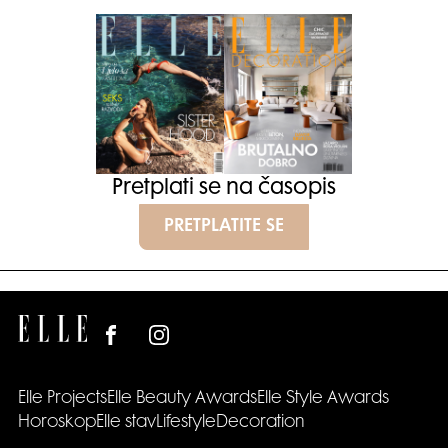
Pretplati se na časopis
PRETPLATITE SE
Elle Projects
Elle Beauty Awards
Elle Style Awards
Horoskop
Elle stav
Lifestyle
Decoration