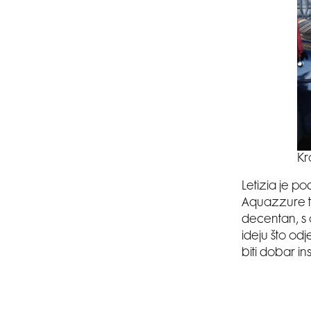
Kr
Letizia je p
Aquazzure te
decentan, s
ideju što odj
biti dobar in