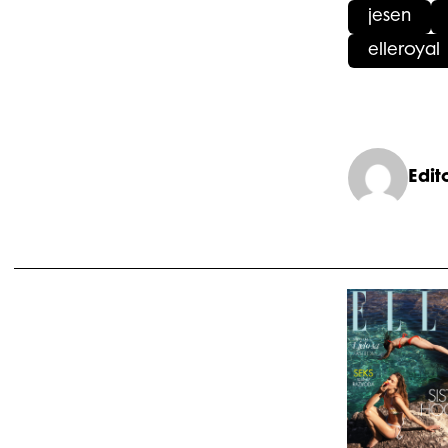
jesen
elleroyal
Edit