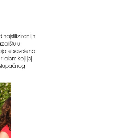
jstiliziranijih
zalištu u
oja je savršeno
jalom koji joj
ristupačnog