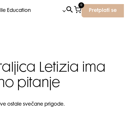
0
Elle Education
Pretplati se
aljica Letizia ima
no pitanje
i sve ostale svečane prigode.