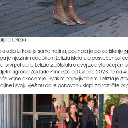
aljica Letizia
ekcija iz koje je sama haljina, poznata je po korištenju
re
pa je njezinim odabirom Letizia istaknula posvećenost od
e prvi put da je Letizia zablistala u ovoj zadivljujućoj crnoj h
djeli nagrada Zaklade Princeza od Girone 2023. te na 40.
pće vojne akademije. Svakim pojavljivanjem, Letizia je stav
aljine i svoju vještinu da je ponovno uklopi za različite pr