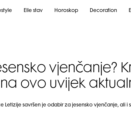
estyle
Elle stav
Horoskop
Decoration
esensko vjenčanje? Kr
a ovo uvijek aktual
ce Letizije savršen je odabir za jesensko vjenčanje, ali 