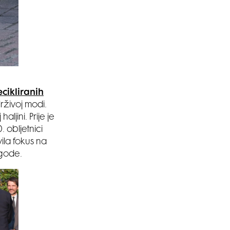
cikliranih
rživoj modi.
aljini. Prije je
 obljetnici
ila fokus na
igode.