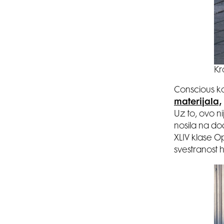
Kr
Conscious kol
materijala,
Uz to, ovo nij
nosila na do
XLIV klase O
svestranost h