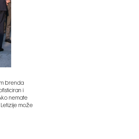
tom brenda
sticiran i
 Ako nemate
 Letizije može