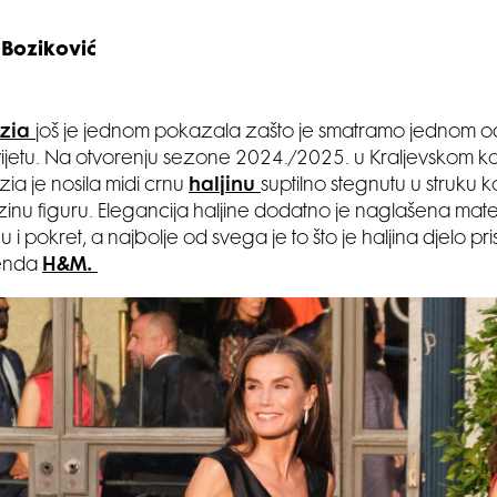
 Boziković
izia
još je jednom pokazala zašto je smatramo jednom od na
svijetu. Na otvorenju sezone 2024./2025. u Kraljevskom ka
zia je nosila midi crnu
haljinu
suptilno stegnutu u struku k
zinu figuru. Elegancija haljine dodatno je naglašena materi
 i pokret, a najbolje od svega je to što je haljina djelo p
enda
H&M.