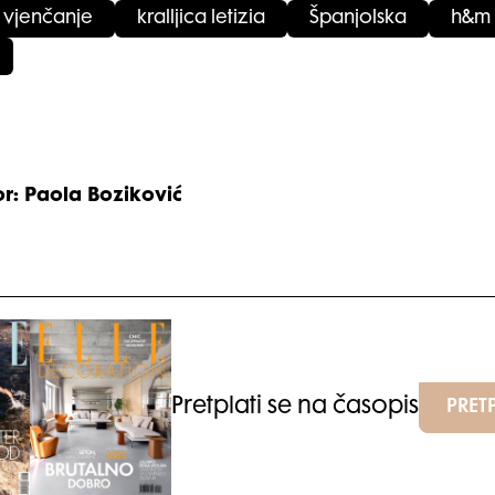
vjenčanje
kralljica letizia
Španjolska
h&m 
or: Paola Boziković
Pretplati se na časopis
PRETP