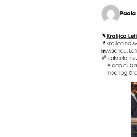
Paola
Kraljica Let
kraljica na 
Madridu, Leti
istaknula nje
je dao dubinu
modnog br