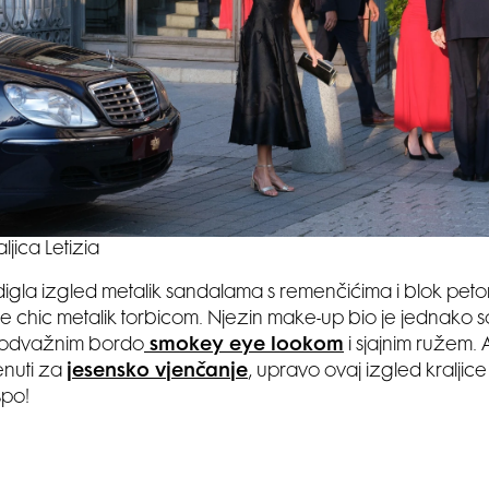
aljica Letizia
odigla izgled metalik sandalama s remenčićima i blok pe
 chic metalik torbicom. Njezin make-up bio je jednako sofi
 odvažnim bordo
smokey eye lookom
i sjajnim ružem.
enuti za
jesensko vjenčanje
, upravo ovaj izgled kraljice
spo!