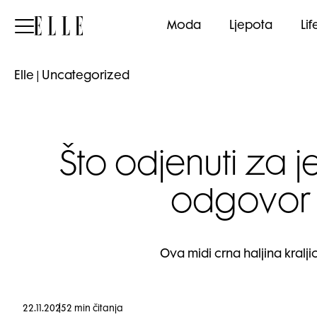
Elle
Moda
Ljepota
Lif
Elle
|
Uncategorized
Što odjenuti za j
odgovor n
Ova midi crna haljina kralji
22.11.2025
2 min čitanja