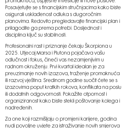
promaknuća, uspješne investicije ili nove poslove.
Posavjetujte se s financijskim stručnjacima kako biste
osigurali usklađenost odluka s dugoročnim
planovima. Redovito pregledavajte financijski plan i
prilagodite ga prema potrebi. Dosljednost i
disciplina ključ su stabilnosti.
Profesionalni rast i priznanje čekaju Škorpiona u
2025. Utjecaj Marsa i Plutona pojačava vašu
odlučnost i fokus, čineći vas nezamjenjivim u
radnom okruženju. Prvi kvartal idealan je za
preuzimanje novih izazova, traženje promaknuća
ili razvoj vještina. Sredinom godine suočit ćete se s
izazovima poput kratkih rokova, konflikata na poslu
ili dodatnih odgovornosti. Pokažite otpornost i
organiziranost kako biste stekli poštovanje kolega i
nadređenih.
Za one koji razmišljaju o promjeni karijere, godina
nudi povoljne uvjete za istraživanje novih smjerova