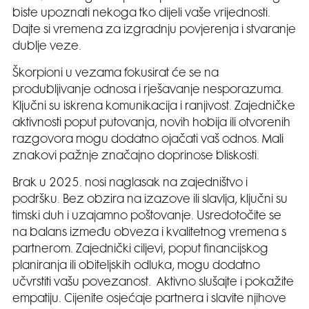
biste upoznati nekoga tko dijeli vaše vrijednosti.
Dajte si vremena za izgradnju povjerenja i stvaranje
dublje veze.
Škorpioni u vezama fokusirat će se na
produbljivanje odnosa i rješavanje nesporazuma.
Ključni su iskrena komunikacija i ranjivost. Zajedničke
aktivnosti poput putovanja, novih hobija ili otvorenih
razgovora mogu dodatno ojačati vaš odnos. Mali
znakovi pažnje značajno doprinose bliskosti.
Brak u 2025. nosi naglasak na zajedništvo i
podršku. Bez obzira na izazove ili slavlja, ključni su
timski duh i uzajamno poštovanje. Usredotočite se
na balans između obveza i kvalitetnog vremena s
partnerom. Zajednički ciljevi, poput financijskog
planiranja ili obiteljskih odluka, mogu dodatno
učvrstiti vašu povezanost. Aktivno slušajte i pokažite
empatiju. Cijenite osjećaje partnera i slavite njihove