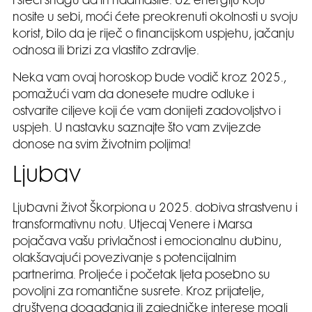
i steći snagu da ih nadmašite. Uz energiju koju
nosite u sebi, moći ćete preokrenuti okolnosti u svoju
korist, bilo da je riječ o financijskom uspjehu, jačanju
odnosa ili brizi za vlastito zdravlje.
Neka vam ovaj horoskop bude vodič kroz 2025.,
pomažući vam da donesete mudre odluke i
ostvarite ciljeve koji će vam donijeti zadovoljstvo i
uspjeh. U nastavku saznajte što vam zvijezde
donose na svim životnim poljima!
Ljubav
Ljubavni život Škorpiona u 2025. dobiva strastvenu i
transformativnu notu. Utjecaj Venere i Marsa
pojačava vašu privlačnost i emocionalnu dubinu,
olakšavajući povezivanje s potencijalnim
partnerima. Proljeće i početak ljeta posebno su
povoljni za romantične susrete. Kroz prijatelje,
društvena događanja ili zajedničke interese mogli