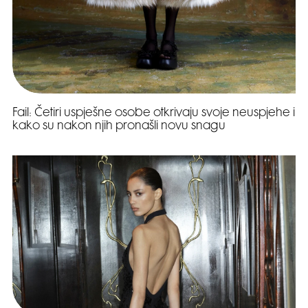
Fail: Četiri uspješne osobe otkrivaju svoje neuspjehe i
kako su nakon njih pronašli novu snagu