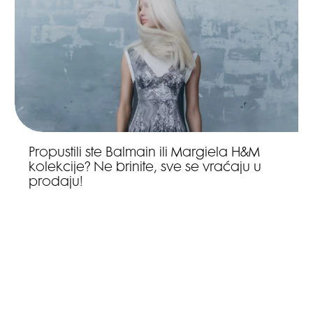
Propustili ste Balmain ili Margiela H&M
kolekcije? Ne brinite, sve se vraćaju u
prodaju!