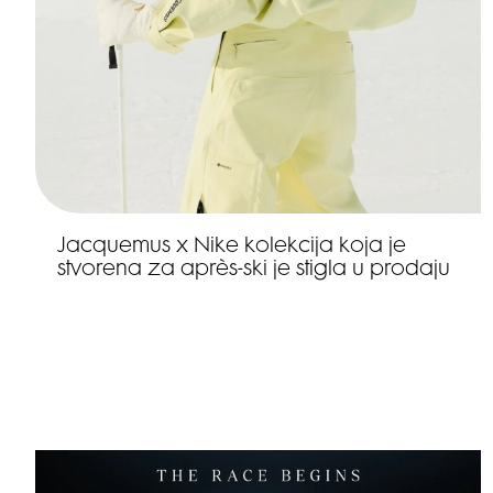
Jacquemus x Nike kolekcija koja je
stvorena za après-ski je stigla u prodaju