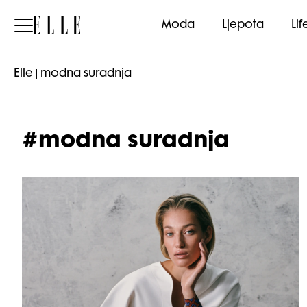
Elle
Moda
Ljepota
Lif
Elle
|
modna suradnja
#modna suradnja