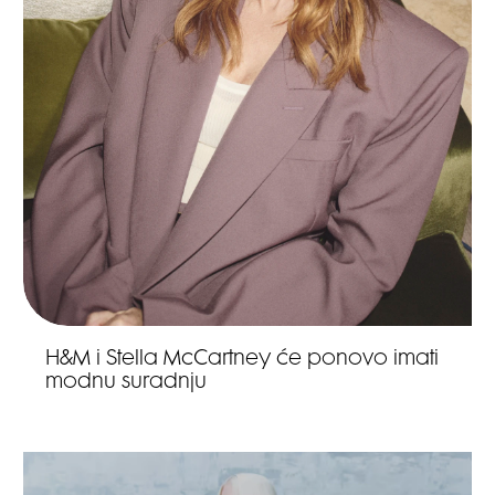
H&M i Stella McCartney će ponovo imati
modnu suradnju