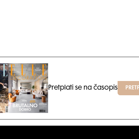
Pretplati se na časopis
PRETP