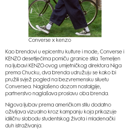
Converse x kenzo
Kao brendovi u epicentru kulture i mode, Converse i
KENZO desetljećima pomiču granice stila. Temeljen
na ljubavi KENZO-ovog umjetničkog direktora Niga
prema Chucku, dva brenda udružuju se kako bi
pružili svjež pogled na bezvremensku siluetu
Conversea. Naglašeno dozom nostalgije,
partnerstvo naglašava proslavu oba brenda.
Nigova ljubav prema američkom stilu dodatno
oživljava vizualno kroz kampanju koja prikazuje
idiličnu slobodu studentskog života i mladenački
duh istraživanja.