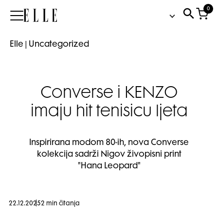
0
Elle
Elle
|
Uncategorized
Converse i KENZO
imaju hit tenisicu ljeta
Inspirirana modom 80-ih, nova Converse
kolekcija sadrži Nigov živopisni print
"Hana Leopard"
22.12.2025
2 min čitanja