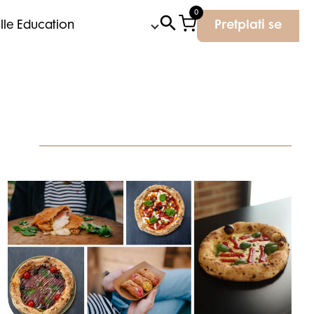
0
Elle Education
Pretplati se