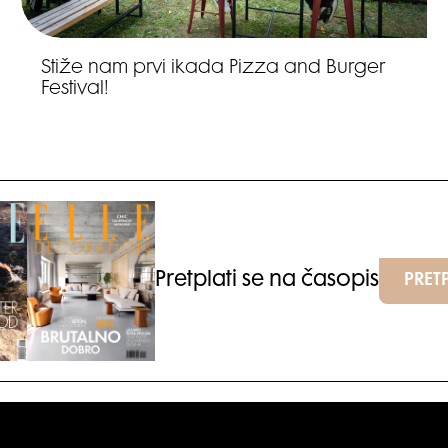
Stiže nam prvi ikada Pizza and Burger
Festival!
Pretplati se na časopis
PRETP