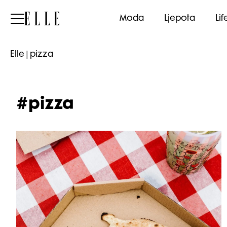
Elle
Moda
Ljepota
Lif
Elle
|
pizza
#pizza