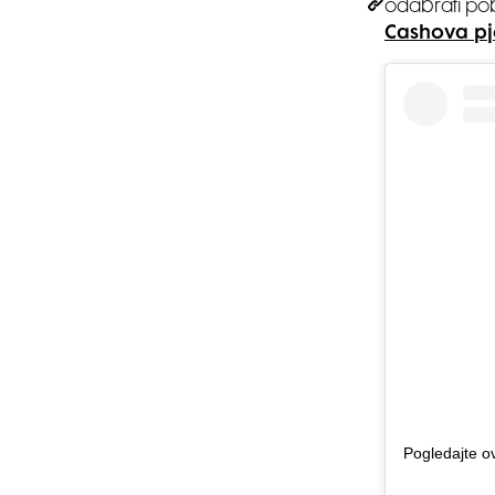
odabrati pobj
Cashova pj
Pogledajte o