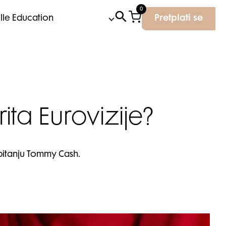
0
Elle Education
Pretplati se
ta Eurovizije?
u pitanju Tommy Cash.