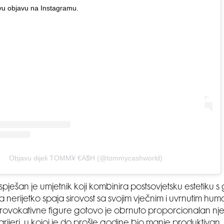
vu objavu na Instagramu.
Objavu dijeli TOMM¥ €A$H (@tommycashworld)
pješan je umjetnik koji kombinira postsovjetsku estetiku s
a nerijetko spaja sirovost sa svojim vječnim i uvrnutim h
rovokativne figure gotovo je obrnuto proporcionalan nj
rijeri, u kojoj je do prošle godine bio manje produktivan.