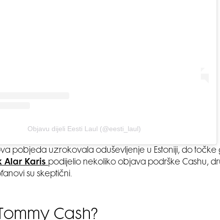
Objavu dijeli Eesti Laul (@eesti_laul)
va pobjeda uzrokovala oduševljenje u Estoniji, do točke 
 Alar Karis
podijelio nekoliko objava podrške Cashu, d
fanovi su skeptični.
 Tommy Cash?