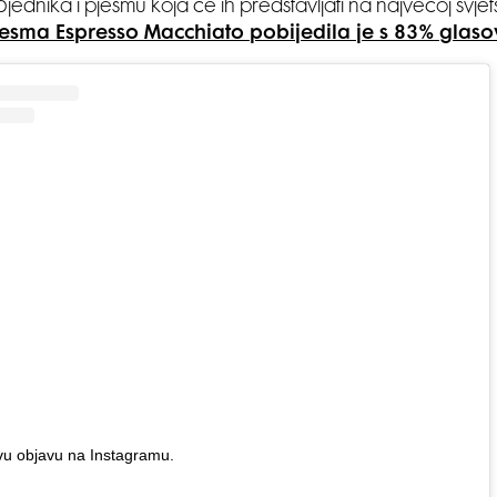
ednika i pjesmu koja će ih predstavljati na najvećoj svjet
esma Espresso Macchiato pobijedila je s 83% glaso
vu objavu na Instagramu.