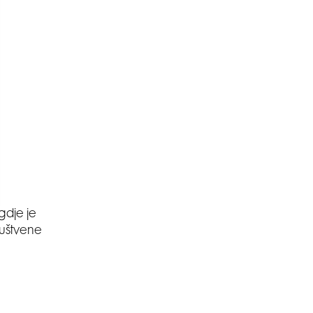
gdje je
ruštvene