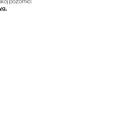
skoj pozornici.
va.