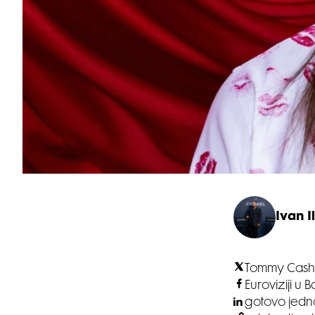
Ivan Il
Tommy Cash j
Euroviziji u 
gotovo jednog