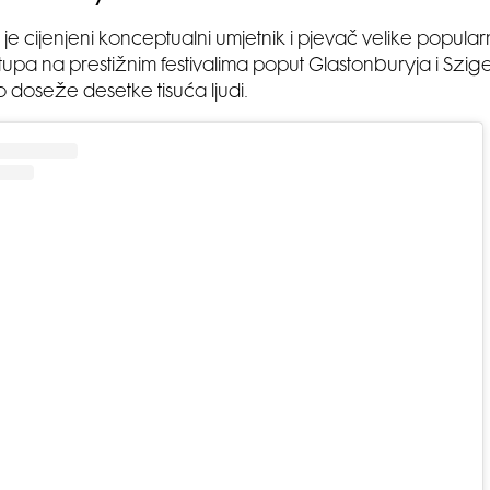
e cijenjeni konceptualni umjetnik i pjevač velike popularno
tupa na prestižnim festivalima poput Glastonburyja i Szig
o doseže desetke tisuća ljudi.