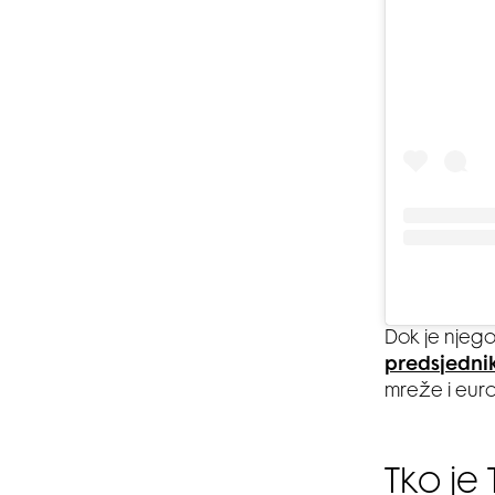
Dok je njego
predsjednik
mreže i euro
Tko je