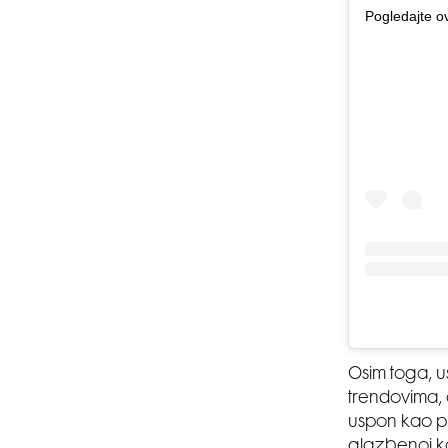
Pogledajte o
Osim toga, us
trendovima, 
uspon kao p
glazbenoj ka