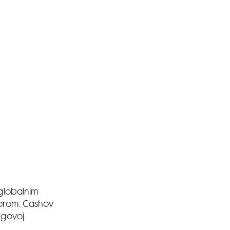
 globalnim
umorom. Cashov
egovoj