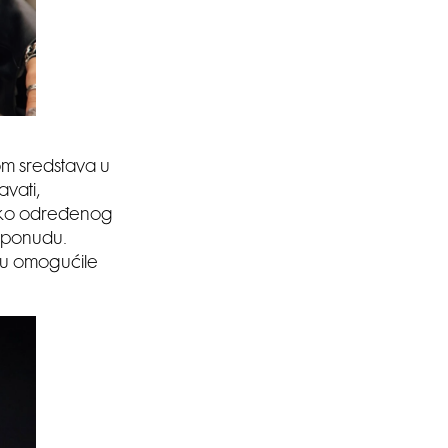
om sredstava u
vati,
sa oko određenog
u ponudu.
 su omogućile