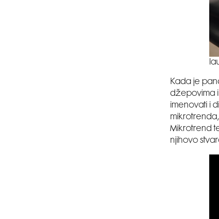
la
Kada je pand
džepovima i 
imenovati i d
mikrotrenda,
Mikrotrend t
njihovo stvar