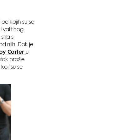
 od kojih su se
ći val tihog
tila s
od njih. Dok je
y Carter
u
atak prošle
koji su se