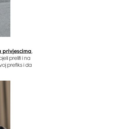
 privjescima
,
li preliti i na
j prefiks i da