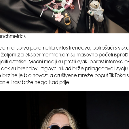
unchmetrics
emija isprva poremetila ciklus trendova, potrošači s višk
željom za eksperimentiranjem su masovno počeli isproba
ijeliti estetike. Modni mediji su pratili svaki porast intere
 dok su brendovi i trgovci nikad brže prilagođavali svoj
e brzine je bio novost, a društvene mreže poput TikToka
anje i rast brže nego ikad prije.