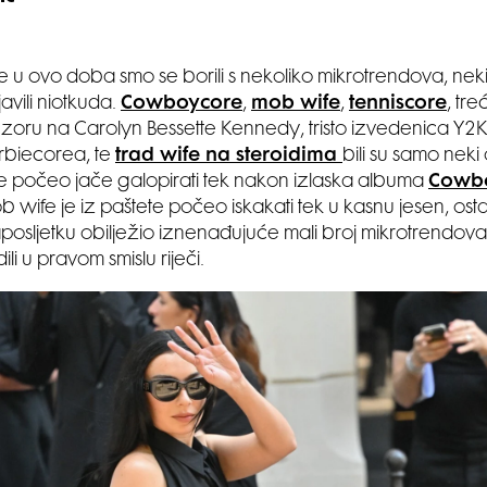
e u ovo doba smo se borili s nekoliko mikrotrendova, neki
avili niotkuda.
Cowboycore
,
mob wife
,
tenniscore
, tre
zoru na Carolyn Bessette Kennedy, tristo izvedenica Y2K s
rbiecorea, te
trad wife na steroidima
bili su samo neki 
počeo jače galopirati tek nakon izlaska albuma
Cowbo
b wife je iz paštete počeo iskakati tek u kasnu jesen, ost
posljetku obilježio iznenađujuće mali broj mikrotrendova 
li u pravom smislu riječi.