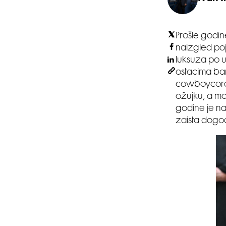
Prošle godin
naizgled poj
luksuza po u
ostacima ba
cowboycore 
ožujku, a mo
godine je na
zaista dogodi