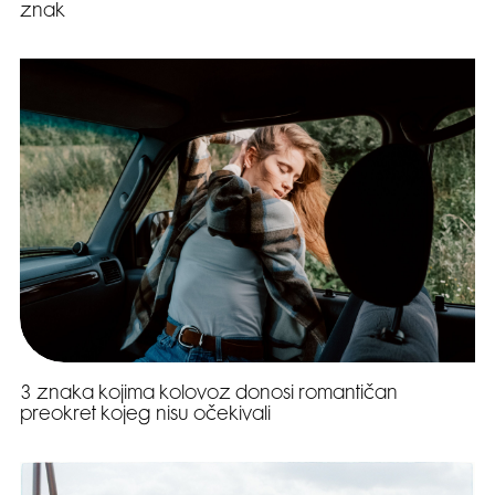
znak
3 znaka kojima kolovoz donosi romantičan
preokret kojeg nisu očekivali