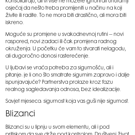
konsolidiraju, ali vi više ne možete ignorirati unutarnji
osjećaj da nešto treba promijeniti u načinu na koji
živite ili radite. To ne mora biti drastično, ali mora biti
iskreno.
Moguće su promjene u svakodnevnoj rutini – novi
raspored, novi zadaci ili čak promjena radnog
okruženja. U početku će vam to stvarati nelagodu,
ali dugoročno donosi rasterećenje.
U ljubavi se vraća potreba za sigurnošću, ali i
pitanje: je li ono što smatrate sigurnim zapravo i dalje
ispunjavajuće? Partnerstva prolaze kroz fazu
realnog sagledavanja odnosa, bez idealizacije.
Savjet mjeseca: sigurnost koja vas guši nije sigurnost.
Blizanci
Blizanci su u lipnju u svom elementu, ali i pod
pritiskom da sve drže pod kontrolom. Društveni život