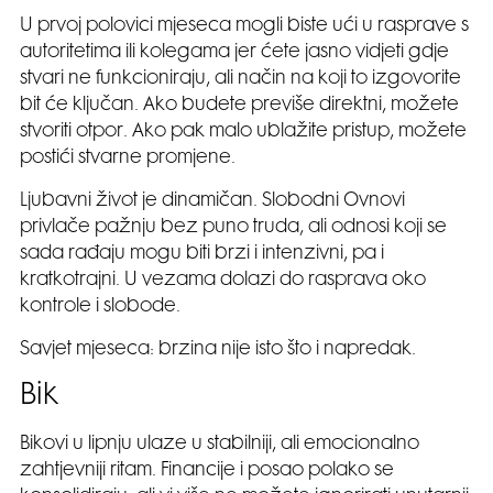
U prvoj polovici mjeseca mogli biste ući u rasprave s
autoritetima ili kolegama jer ćete jasno vidjeti gdje
stvari ne funkcioniraju, ali način na koji to izgovorite
bit će ključan. Ako budete previše direktni, možete
stvoriti otpor. Ako pak malo ublažite pristup, možete
postići stvarne promjene.
Ljubavni život je dinamičan. Slobodni Ovnovi
privlače pažnju bez puno truda, ali odnosi koji se
sada rađaju mogu biti brzi i intenzivni, pa i
kratkotrajni. U vezama dolazi do rasprava oko
kontrole i slobode.
Savjet mjeseca: brzina nije isto što i napredak.
Bik
Bikovi u lipnju ulaze u stabilniji, ali emocionalno
zahtjevniji ritam. Financije i posao polako se