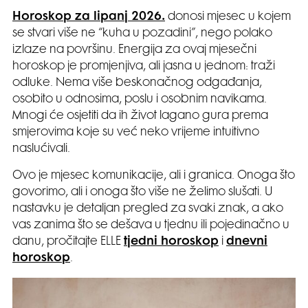
Horoskop za lipanj 2026.
donosi mjesec u kojem
se stvari više ne “kuha u pozadini”, nego polako
izlaze na površinu. Energija za ovaj mjesečni
horoskop je promjenjiva, ali jasna u jednom: traži
odluke. Nema više beskonačnog odgađanja,
osobito u odnosima, poslu i osobnim navikama.
Mnogi će osjetiti da ih život lagano gura prema
smjerovima koje su već neko vrijeme intuitivno
naslućivali.
Ovo je mjesec komunikacije, ali i granica. Onoga što
govorimo, ali i onoga što više ne želimo slušati. U
nastavku je detaljan pregled za svaki znak, a ako
vas zanima što se dešava u tjednu ili pojedinačno u
danu, pročitajte ELLE
tjedni horoskop
i
dnevni
horoskop
.