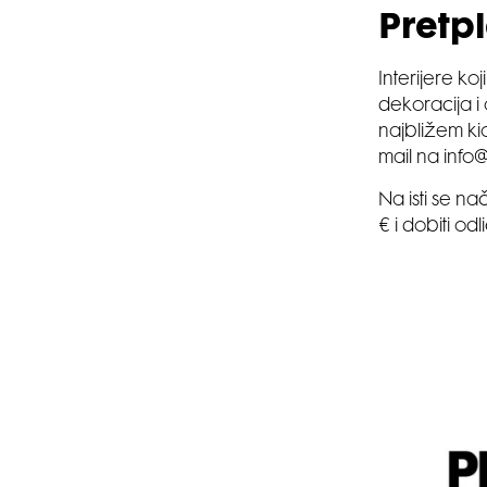
Pretpl
Interijere ko
dekoracija 
najbližem kios
mail na info@
Na isti se na
€ i dobiti od