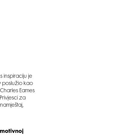
inspiraciju je
iv poslužio kao
i Charles Eames
Privjesci za
 namještaj,
omotivnoj