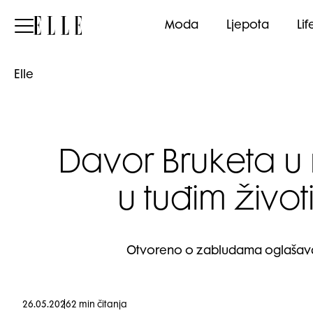
Elle
Moda
Ljepota
Lif
Elle
Davor Bruketa u 
u tuđim živo
Otvoreno o zabludama oglašavanja
26.05.2026
2 min čitanja