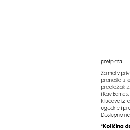
pretplata
Za motiv pri
pronašla u je
predložak za
i Ray Eames, 
ključeve izra
ugodne i pro
Dostupno n
*Količina d