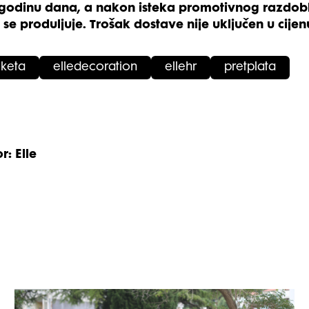
je godinu dana, a nakon isteka promotivnog razdob
se produljuje. Trošak dostave nije uključen u cijen
uketa
elledecoration
ellehr
pretplata
r: Elle