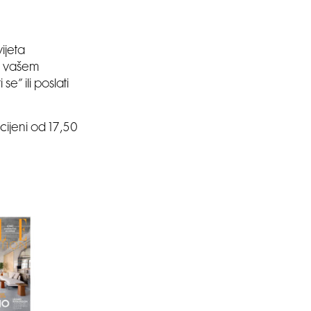
ijeta
a vašem
se” ili poslati
cijeni od 17,50