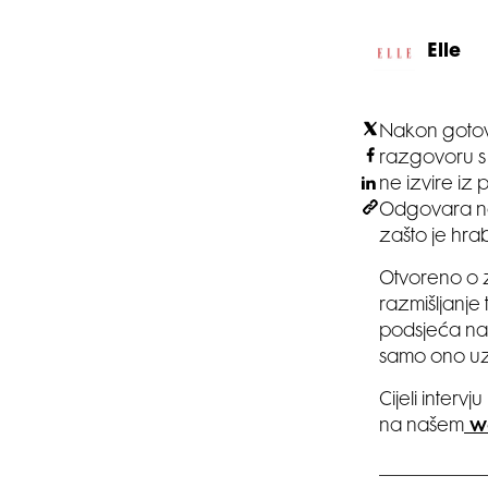
Elle
Nakon gotovo 
razgovoru s 
ne izvire iz 
Odgovara na 
zašto je hrab
Otvoreno o z
razmišljanje
podsjeća na 
samo ono uz
Cijeli interv
na našem
w
____________