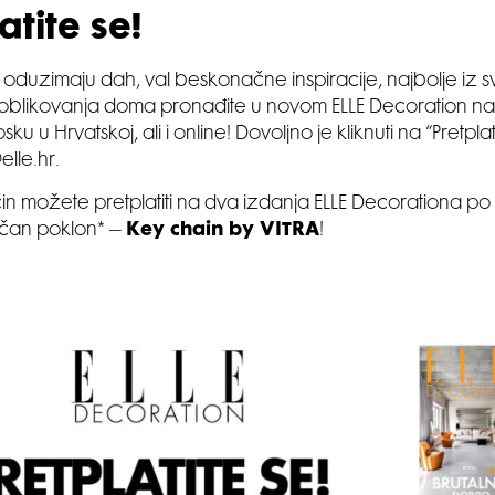
atite se!
ji oduzimaju dah, val beskonačne inspiracije, najbolje iz sv
i oblikovanja doma pronađite u novom ELLE Decoration n
ku u Hrvatskoj, ali i online! Dovoljno je kliknuti na “Pretplati 
elle.hr.
čin možete pretplatiti na dva izdanja ELLE Decorationa po 
ličan poklon* –
Key chain by VITRA
!