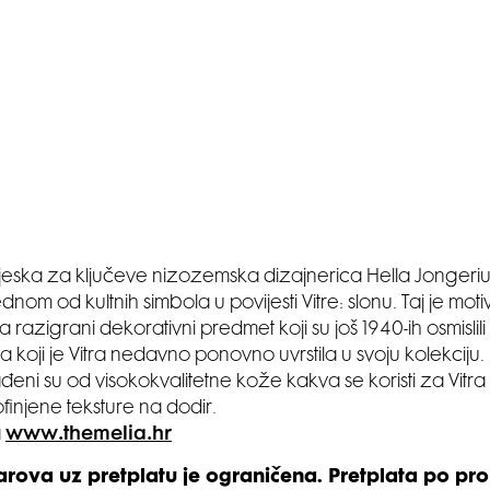
vjeska za ključeve nizozemska dizajnerica Hella Jongerius 
dnom od kultnih simbola u povijesti Vitre: slonu. Taj je mot
 razigrani dekorativni predmet koji su još 1940-ih osmislil
a koji je Vitra nedavno ponovno uvrstila u svoju kolekciju. 
đeni su od visokokvalitetne kože kakva se koristi za Vitra
finjene teksture na dodir.
a
www.themelia.hr
arova uz pretplatu je ograničena. Pretplata po pr