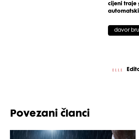
cijeni tra
automatski 
davor br
Edito
Povezani članci