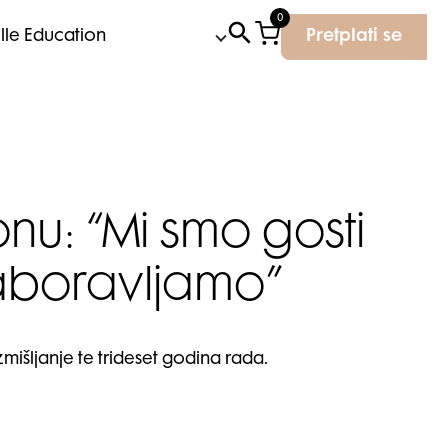
0
Elle Education
Pretplati se
nu: “Mi smo gosti
zaboravljamo”
išljanje te trideset godina rada.