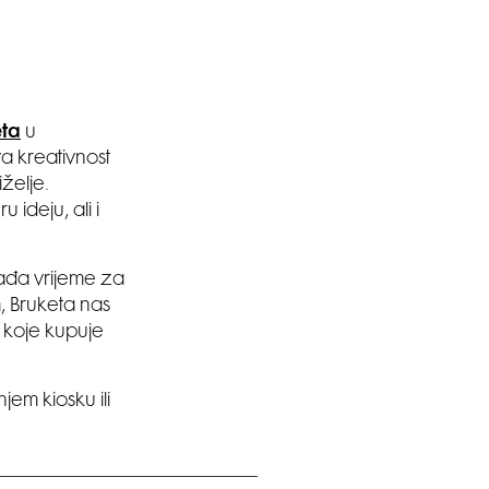
ta
u
a kreativnost
iželje.
ideju, ali i
ađa vrijeme za
, Bruketa nas
 koje kupuje
jem kiosku ili
______________________________