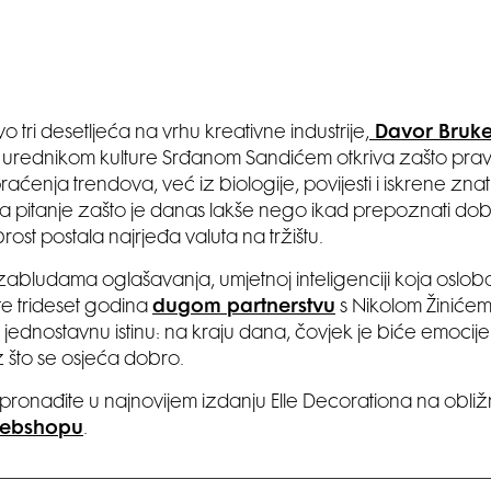
tri desetljeća na vrhu kreativne industrije,
Davor Bruke
urednikom kulture Srđanom Sandićem otkriva zašto prav
praćenja trendova, već iz biologije, povijesti i iskrene znat
pitanje zašto je danas lakše nego ikad prepoznati dobru 
rost postala najrjeđa valuta na tržištu.
abludama oglašavanja, umjetnoj inteligenciji koja oslob
 te trideset godina
dugom partnerstvu
s Nikolom Žinićem
jednostavnu istinu: na kraju dana, čovjek je biće emocije
 što se osjeća dobro.
ju pronađite u najnovijem izdanju Elle Decorationa na obližn
ebshopu
.
________________________________________________________