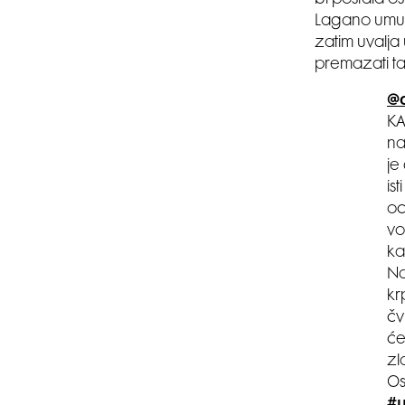
bi postala os
Lagano umuće
zatim uvalja 
premazati tan
@a
KA
na
je
ist
oc
vo
ka
Na
kr
čv
će
zl
Os