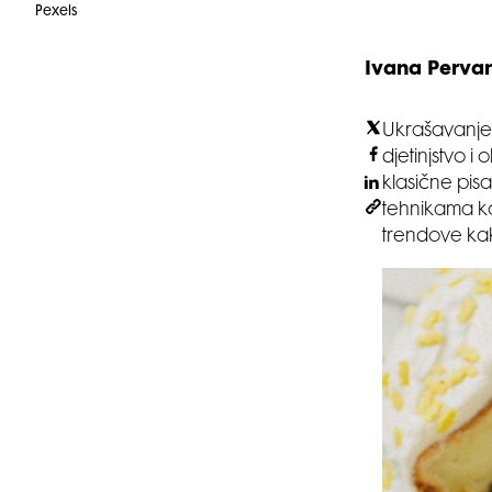
Pexels
Ivana Perva
Ukrašavanje 
djetinjstvo i
klasične pis
tehnikama ko
trendove kako