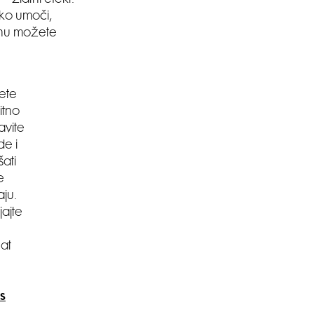
– zlatni efekt.
tko umoči,
šinu možete
žete
itno
avite
de i
ati
e
aju.
jajte
cat
s