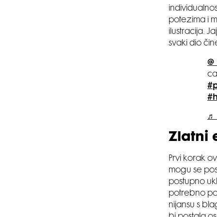
individualnos
potezima i mo
ilustracija. 
svaki dio čin
@_
ca
#p
#
♬ 
Zlatni 
Prvi korak o
mogu se posvi
postupno ukl
potrebno pov
nijansu s bl