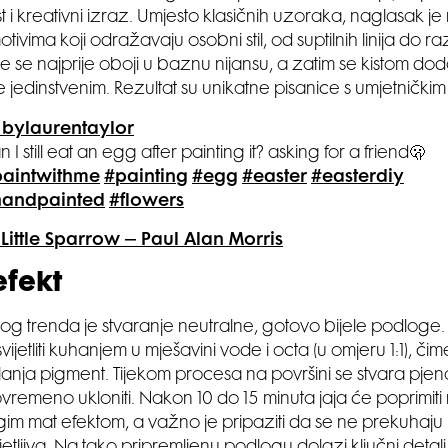
t i kreativni izraz. Umjesto klasičnih uzoraka, naglasak j
tivima koji odražavaju osobni stil, od suptilnih linija do r
Jaje se najprije oboji u baznu nijansu, a zatim se kistom doda
e jedinstvenim. Rezultat su unikatne pisanice s umjetnički
bylaurentaylor
n I still eat an egg after painting it? asking for a friend🫢
aintwithme
#painting
#egg
#easter
#easterdiy
handpainted
#flowers
Little Sparrow – Paul Alan Morris
efekt
vog trenda je stvaranje neutralne, gotovo bijele podloge
jetliti kuhanjem u mješavini vode i octa (u omjeru 1:1), čime
anja pigment. Tijekom procesa na površini se stvara pjena
remeno ukloniti. Nakon 10 do 15 minuta jaja će poprimiti n
agim mat efektom, a važno je pripaziti da se ne prekuhaju