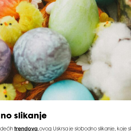
no slikanje
odećih
trendova
ovog Uskrsa je slobodno slikanje, koje s