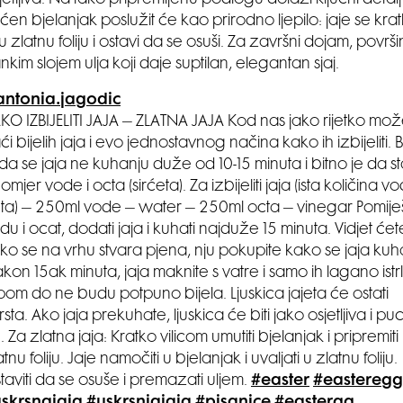
jetljiva. Na tako pripremljenu podlogu dolazi ključni detalj 
n bjelanjak poslužit će kao prirodno ljepilo: jaje se kra
u zlatnu foliju i ostavi da se osuši. Za završni dojam, povr
kim slojem ulja koji daje suptilan, elegantan sjaj.
ntonia.jagodic
KO IZBIJELITI JAJA – ZLATNA JAJA Kod nas jako rijetko mo
ći bijelih jaja i evo jednostavnog načina kako ih izbijeliti. B
 da se jaja ne kuhanju duže od 10-15 minuta i bitno je da st
i omjer vode i octa (sirćeta). Za izbijeliti jaja (ista količina vo
ta) – 250ml vode – water – 250ml octa – vinegar Pomiješ
du i ocat, dodati jaja i kuhati najduže 15 minuta. Vidjet ćet
ko se na vrhu stvara pjena, nju pokupite kako se jaja kuh
kon 15ak minuta, jaja maknite s vatre i samo ih lagano istrl
pom do ne budu potpuno bijela. Ljuskica jajeta će ostati
rsta. Ako jaja prekuhate, ljuskica će biti jako osjetljiva i pu
. Za zlatna jaja: Kratko vilicom umutiti bjelanjak i pripremiti
atnu foliju. Jaje namočiti u bjelanjak i uvaljati u zlatnu foliju.
taviti da se osuše i premazati uljem.
#easter
#easteregg