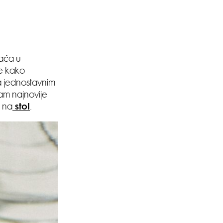
raća u
ne kako
a jednostavnim
am najnovije
a na
stol
.