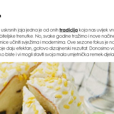
n
uskrsnih jaja jedna je od onih
tradicija
koja nas uvijek v
 obiteljske trenutke. No, svake godine tražimo i nove nači
anice učiniti svježima i modernima. Ove sezone fokus je n
je daju efektan, gotovo dizajnerski rezultat. Donosimo v
 biste i vi mogli staviti svoja mala umjetnička remek-djel