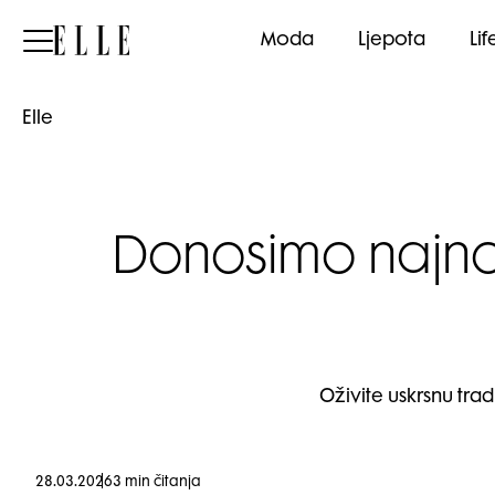
Elle
Moda
Ljepota
Lif
Elle
Donosimo najnov
Oživite uskrsnu tra
28.03.2026
3 min čitanja