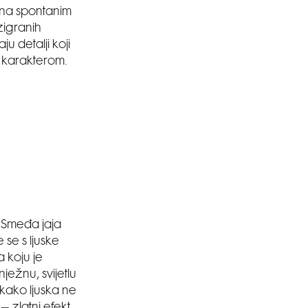
e na spontanim
azigranih
ju detalji koji
m karakterom.
. Smeđa jaja
 se s ljuske
 koju je
ježnu, svijetlu
 kako ljuska ne