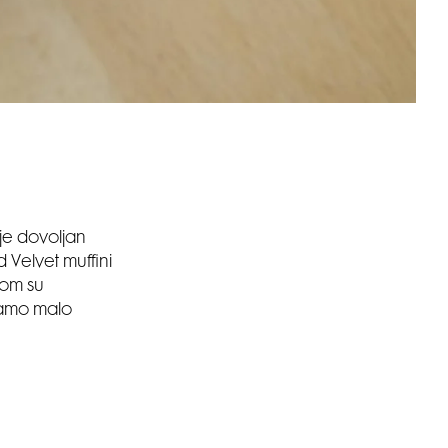
je dovoljan
 Velvet muffini
tom su
 samo malo