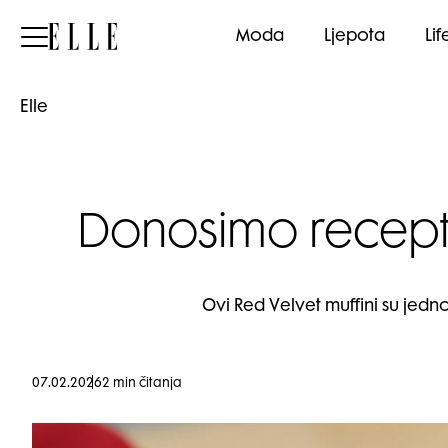
Elle
Moda
Ljepota
Lif
Elle
Donosimo recept 
Ovi Red Velvet muffini su jed
07.02.2026
2 min čitanja