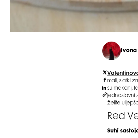
Ivona 
Valentinov
mali, slatki 
su mekani, l
jednostavni 
želite uljepš
Red Ve
Suhi sastojc