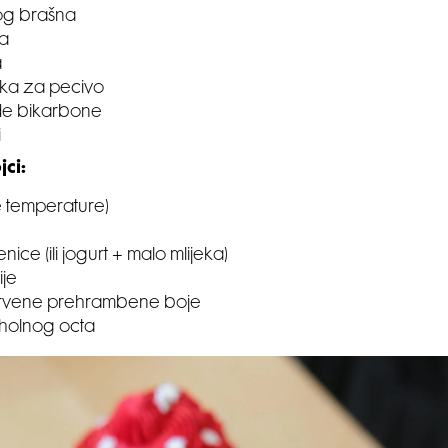
og brašna
a
a
aška za pecivo
ode bikarbone
i
jci:
e temperature)
ice (ili jogurt + malo mlijeka)
ije
 crvene prehrambene boje
koholnog octa