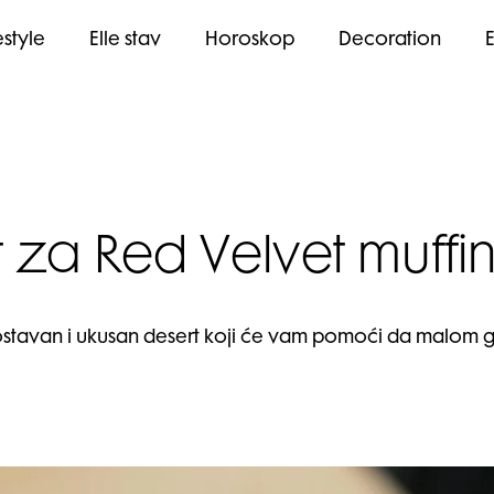
estyle
Elle stav
Horoskop
Decoration
za Red Velvet muffi
nostavan i ukusan desert koji će vam pomoći da malom