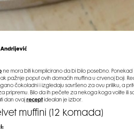
Andrijević
o
ne mora biti komplicirano da bi bilo posebno. Ponekad 
znak pažnje poput ovih domaćih muffina u crvenoj boji. Red
agano čokoladni i izgledaju savršeno za ovu priliku, a pri
za pripremu. Bilo da ih pečete za nekoga koga volite ili
ati dan ovaj
recept
idealan je izbor.
lvet muffini (12 komada)
i: