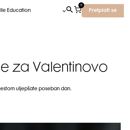
0
Elle Education
Pretplati se
ne za Valentinovo
 gestom uljepšate poseban dan.