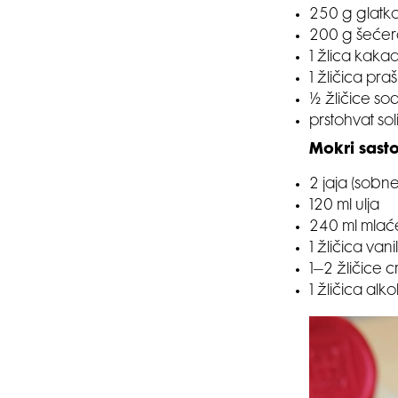
250 g glatk
200 g šećer
1 žlica kaka
1 žličica pr
½ žličice s
prstohvat sol
Mokri sasto
2 jaja (sobn
120 ml ulja
240 ml mlaćen
1 žličica vanil
1–2 žličice
1 žličica al