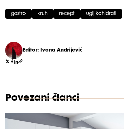
gastro
kruh
recept
ugljikohidrati
Editor: Ivona Andrijević
Povezani članci