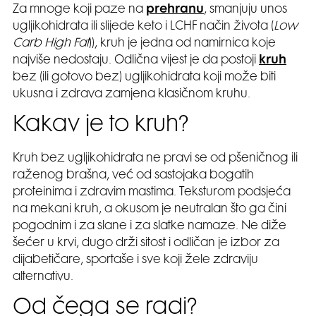
Za mnoge koji paze na
prehranu
, smanjuju unos
ugljikohidrata ili slijede keto i LCHF način života (
Low
Carb High Fat
)), kruh je jedna od namirnica koje
najviše nedostaju. Odlična vijest je da postoji
kruh
bez (ili gotovo bez) ugljikohidrata koji može biti
ukusna i zdrava zamjena klasičnom kruhu.
Kakav je to kruh?
Kruh bez ugljikohidrata ne pravi se od pšeničnog ili
raženog brašna, već od sastojaka bogatih
proteinima i zdravim mastima. Teksturom podsjeća
na mekani kruh, a okusom je neutralan što ga čini
pogodnim i za slane i za slatke namaze. Ne diže
šećer u krvi, dugo drži sitost i odličan je izbor za
dijabetičare, sportaše i sve koji žele zdraviju
alternativu.
Od čega se radi?