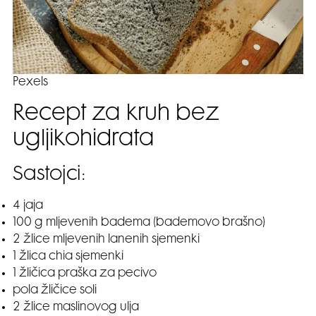
Pexels
Recept za kruh bez
ugljikohidrata
Sastojci:
4 jaja
100 g mljevenih badema (bademovo brašno)
2 žlice mljevenih lanenih sjemenki
1 žlica chia sjemenki
1 žličica praška za pecivo
pola žličice soli
2 žlice maslinovog ulja