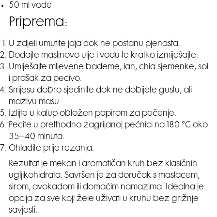
50 ml vode
Priprema:
U zdjeli umutite jaja dok ne postanu pjenasta.
Dodajte maslinovo ulje i vodu te kratko izmiješajte.
Umiješajte mljevene bademe, lan, chia sjemenke, sol
i prašak za pecivo.
Smjesu dobro sjedinite dok ne dobijete gustu, ali
mazivu masu.
Izlijte u kalup obložen papirom za pečenje.
Pecite u prethodno zagrijanoj pećnici na 180 °C oko
35–40 minuta.
Ohladite prije rezanja.
Rezultat je mekan i aromatičan kruh bez klasičnih
ugljikohidrata. Savršen je za doručak s maslacem,
sirom, avokadom ili domaćim namazima. Idealna je
opcija za sve koji žele uživati u kruhu bez grižnje
savjesti.