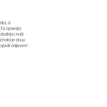
lja, a
„Ta opsesija
ustrija i naši
iznala je da ju
javili odjeveni