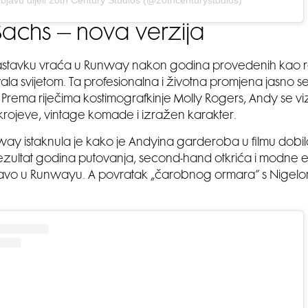
achs – nova verzija
astavku vraća u Runway nakon godina provedenih kao 
vala svijetom. Ta profesionalna i životna promjena jasno 
l. Prema riječima kostimografkinje Molly Rogers, Andy se v
rojeve, vintage komade i izražen karakter.
y istaknula je kako je Andyina garderoba u filmu dobil
ezultat godina putovanja, second-hand otkrića i modne 
avo u Runwayu. A povratak „čarobnog ormara” s Nigelom?