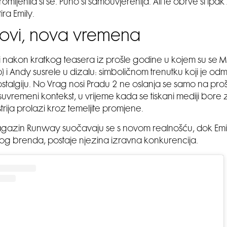
mijenila si se. Puno si samouvjerenija. Ali te obrve si ipa
ra Emily.
likovi, nova vremena
zi nakon kratkog teasera iz prošle godine u kojem su se Mi
p) i Andy susrele u dizalu: simboličnom trenutku koji je o
ostalgiju. No Vrag nosi Pradu 2 ne oslanja se samo na prošl
suvremeni kontekst, u vrijeme kada se tiskani mediji bore
rija prolazi kroz temeljite promjene.
agazin Runway suočavaju se s novom realnošću, dok Emi
og brenda, postaje njezina izravna konkurencija.