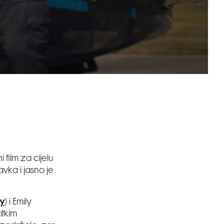
 film za cijelu
avka i jasno je
y
) i Emily
itkim