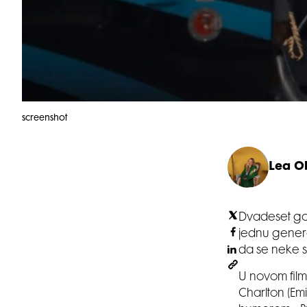
screenshot
Lea O
Dvadeset god
jednu generac
da se neke s
U novom fil
Charlton (Emil