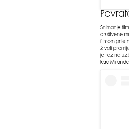
Povrata
Snimanje fil
društvene mr
filmom prije 
životi promij
je razina uz
kao Miranda P