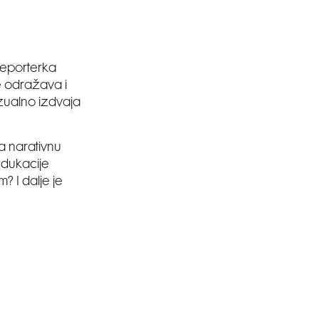
reporterka
se odražava i
izualno izdvaja
a narativnu
edukacije
 I dalje je