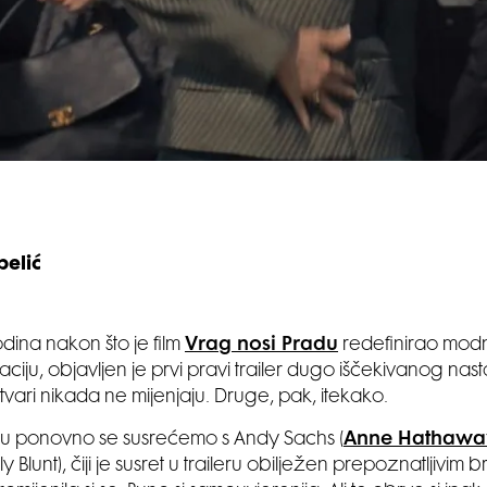
belić
ina nakon što je film
Vrag nosi Pradu
redefinirao modni
iju, objavljen je prvi pravi trailer dugo iščekivanog nast
tvari nikada ne mijenjaju. Druge, pak, itekako.
mu ponovno se susrećemo s Andy Sachs (
Anne Hathawa
y Blunt), čiji je susret u traileru obilježen prepoznatljivim br