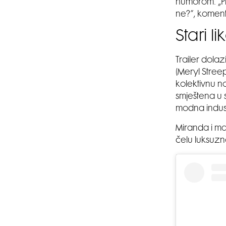
humorom. „Pro
ne?”, komenti
Stari 
Trailer dola
(Meryl Stree
kolektivnu n
smještena u 
modna indust
Miranda i m
čelu luksuzn