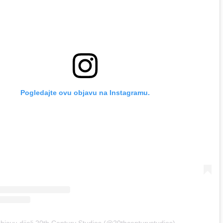
Pogledajte ovu objavu na Instagramu.
bjavu dijeli 20th Century Studios (@20thcenturystudios)