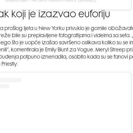
Objavu dijeli The Devil Wears Prada 2 (@tdwp2)
k koji je izazvao euforiju
ma prošlog ljeta u New Yorku privuklo je gomile obožavate
eže bile su preplavljene fotografijama i videima sa seta. 
nego što je uopće izašao savršeno oslikava koliko su se ind
enili”, komentirala je Emily Blunt za Vogue. Meryl Streep pr
buđenja potpuno iznenadila, osobito kada su se fanovi po
riestly.