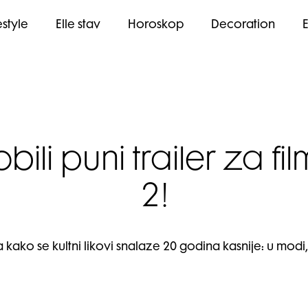
estyle
Elle stav
Horoskop
Decoration
i puni trailer za fi
2!
va kako se kultni likovi snalaze 20 godina kasnije: u modi,