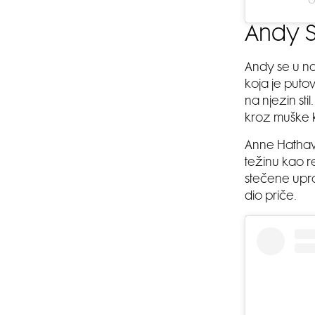
Andy S
Andy se u n
koja je puto
na njezin sti
kroz muške k
Anne Hathawa
težinu kao r
stečene upr
dio priče.