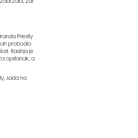
k zadržala, zar
randa Priestly
dmah probudio
ost. Radnja je
 za opstanak, a
ly, sada na